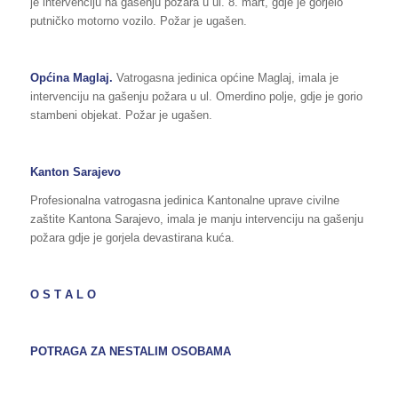
je intervenciju na gašenju požara u ul. 8. mart, gdje je gorjelo
putničko motorno vozilo. Požar je ugašen.
Općina Maglaj.
Vatrogasna jedinica općine Maglaj, imala je
intervenciju na gašenju požara u ul. Omerdino polje, gdje je gorio
stambeni objekat. Požar je ugašen.
Kanton Sarajevo
Profesionalna vatrogasna jedinica Kantonalne uprave civilne
zaštite Kantona Sarajevo, imala je manju intervenciju na gašenju
požara gdje je gorjela devastirana kuća.
O S T A L O
POTRAGA ZA NESTALIM OSOBAMA