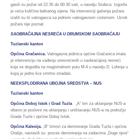
gasili su požar od 22:35 do 00:30 sati, u naselju Stubica. Izgorila
je veća količina baliranog sijena. Na intervenciji gašenja požara
izašli su tri vatrogasca sa jednom vatrogasnom cisternom. Uzrok
požara nije poznat.
SAOBRAČAJNA NESREĆA U DRUMSKOM SAOBRAĆAJU
Tuzlanski kanton
Općina Gračanica.
Vatrogasna jedinica općine Gračanica imala
je intervenciju na vađenju unesrećenih u saobraćajnoj nesreći
koja se dogodila na magistralnom putu M-4 u naselju D. Lohinja u
kojoj je jedno lice smrtno stradalo.
NEEKSPLODIRANA UBOJNA SREDSTVA – NUS
Tuzlanski kanton
Općina Doboj Istok i Grad Tuzla
. „A“ tim za uklanjanje NUS-a
obavio je poslove na uklanjanju i uništavanju NUS-a na području
Grada Tuzle i općine Doboj Istok.
Općina Kalesija.
„B“ timovi za deminiranje Grada Tuzla i općina
Orašje, nastavili su proces deminiranja na zadacima „Duge njive“