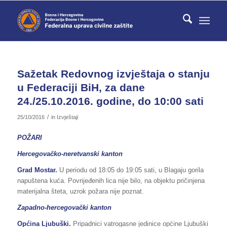
Sažetak Redovnog izvještaja o stanju
u Federaciji BiH, za dane
24./25.10.2016. godine, do 10:00 sati
/
25/10/2016
in
Izvještaji
POŽARI
Hercegovačko-neretvanski kanton
Grad Mostar.
U periodu od 18:05 do 19:05 sati, u Blagaju gorila
napuštena kuća. Povrijeđenih lica nije bilo, na objektu pričinjena
materijalna šteta, uzrok požara nije poznat.
Zapadno-hercegovački kanton
Općina Ljubuški.
Pripadnici vatrogasne jedinice općine Ljubuški