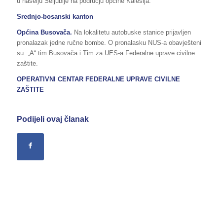
u naselju Seljublje na području općine Kalesija.
Srednjo-bosanski kanton
Općina Busovača.
Na lokalitetu autobuske stanice prijavljen
pronalazak jedne ručne bombe. O pronalasku NUS-a obavješteni
su „A“ tim Busovača i Tim za UES-a Federalne uprave civilne
zaštite.
OPERATIVNI CENTAR FEDERALNE UPRAVE
CIVILNE
ZAŠTITE
Podijeli ovaj članak