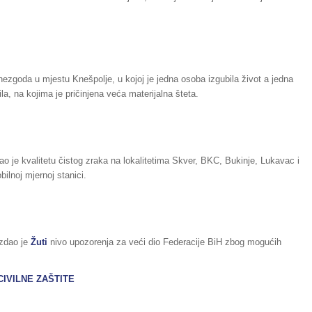
ezgoda u mjestu Knešpolje, u kojoj je jedna osoba izgubila život a jedna
a, na kojima je pričinjena veća materijalna šteta.
o je kvalitetu čistog zraka na lokalitetima Skver, BKC, Bukinje, Lukavac i
bilnoj mjernoj stanici.
izdao je
Žuti
nivo upozorenja za veći dio Federacije BiH zbog mogućih
IVILNE ZAŠTITE