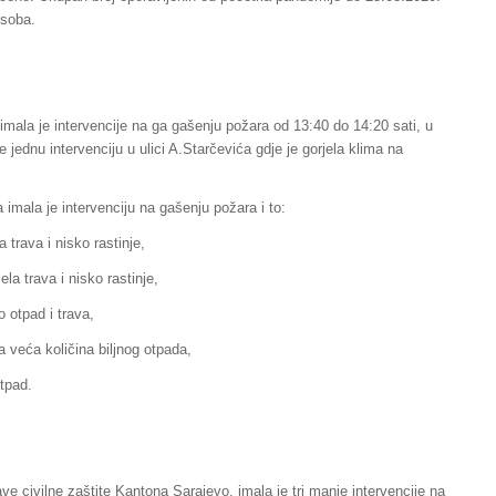
osoba.
imala je intervencije na ga gašenju požara od 13:40 do 14:20 sati, u
te jednu intervenciju u ulici A.Starčevića gdje je gorjela klima na
 imala je intervenciju na gašenju požara i to:
 trava i nisko rastinje,
la trava i nisko rastinje,
o otpad i trava,
a veća količina biljnog otpada,
otpad.
e civilne zaštite Kantona Sarajevo, imala je tri manje intervencije na