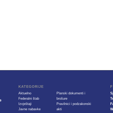
KATEGORIJE
F
Aktuelno
Planski dokumenti i
S
Federalni štab
brošure
T
Izvještaji
Pravilnici i podzakonski
F
Javne nabavke
akti
W