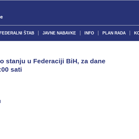
FEDERALNI ŠTAB
JAVNE NABAVKE
INFO
PLAN RADA
K
o stanju u Federaciji BiH, za dane
:00 sati
H