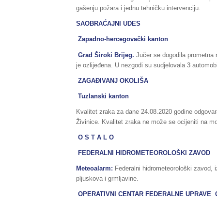
gašenju požara i jednu tehničku intervenciju.
SAOBRAĆAJNI UDES
Zapadno-hercegovački kanton
Grad Široki Brijeg.
Jučer se dogodila prometna n
je ozlijeđena. U nezgodi su sudjelovala 3 automobil
ZAGAĐIVANJ OKOLIŠA
Tuzlanski kanton
Kvalitet zraka za dane 24.08.2020 godine odgovara
Živinice. Kvalitet zraka ne može se ocijeniti na mo
O S T A L O
FEDERALNI HIDROMETEOROLOŠKI ZAVOD
Meteoalarm:
Federalni hidrometeorološki zavod, 
pljuskova i grmljavine.
OPERATIVNI CENTAR FEDERALNE UPRAVE C