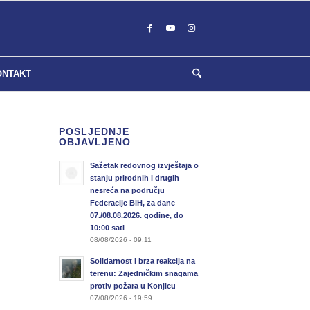
ONTAKT
POSLJEDNJE
OBJAVLJENO
Sažetak redovnog izvještaja o
stanju prirodnih i drugih
nesreća na području
Federacije BiH, za dane
07./08.08.2026. godine, do
10:00 sati
08/08/2026 - 09:11
Solidarnost i brza reakcija na
terenu: Zajedničkim snagama
protiv požara u Konjicu
07/08/2026 - 19:59