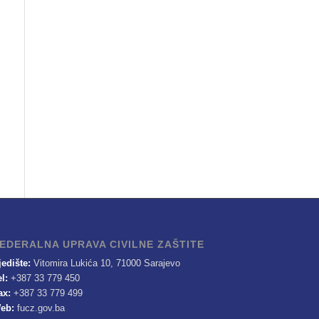
EDERALNA UPRAVA CIVILNE ZAŠTITE
jedište:
Vitomira Lukića 10, 71000 Sarajevo
el:
+387 33 779 450
ax:
+387 33 779 499
eb:
fucz.gov.ba