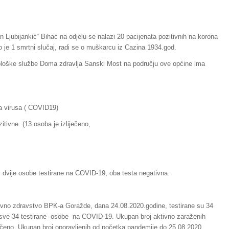
 Ljubijankić“ Bihać na odjelu se nalazi 20 pacijenata pozitivnih na korona
io je 1 smrtni slučaj, radi se o muškarcu iz Cazina 1934.god.
oške službe Doma zdravlja Sanski Most na području ove općine ima
a virusa ( COVID19)
tivne (13 osoba je izliječeno,
dvije osobe testirane na COVID-19, oba testa negativna.
avno zdravstvo BPK-a Goražde, dana 24.08.2020.godine, testirane su 34
sve 34 testirane osobe na COVID-19. Ukupan broj aktivno zaraženih
ečeno. Ukupan broj oporavljenih od početka pandemije do 25.08.2020.