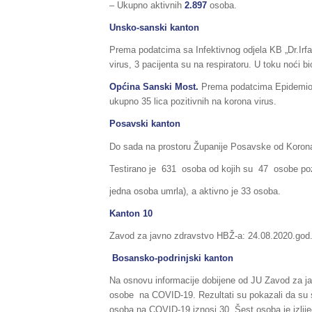
– Ukupno aktivnih
2.897
osoba.
Unsko-sanski kanton
Prema podatcima sa Infektivnog odjela KB „Dr.Irfan
virus, 3 pacijenta su na respiratoru. U toku noći b
Općina Sanski Most.
Prema podatcima Epidemiol
ukupno 35 lica pozitivnih na korona virus.
Posavski kanton
Do sada na prostoru Županije Posavske od Koron
Testirano je 631 osoba od kojih su 47 osobe pozi
jedna osoba umrla), a aktivno je 33 osoba.
Kanton 10
Zavod za javno zdravstvo HBŽ-a: 24.08.2020.god. 
Bosansko-podrinjski kanton
Na osnovu informacije dobijene od JU Zavod za j
osobe na COVID-19. Rezultati su pokazali da su 
osoba na COVID-19 iznosi 30. Šest osoba je izlij