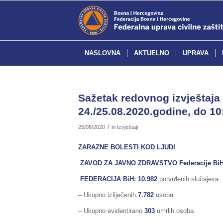
NASLOVNA
AKTUELNO
UPRAVA
Sažetak redovnog izvještaja 
24./25.08.2020.godine, do 10
/
25/08/2020
in
Izvještaji
ZARAZNE BOLESTI KOD LJUDI
ZAVOD ZA JAVNO ZDRAVSTVO Federacije Bi
FEDERACIJA BiH
: 10.982
potvrđenih slučajeva.
– Ukupno izliječenih
7.782
osoba.
– Ukupno evidentirano
303
umrlih osoba.