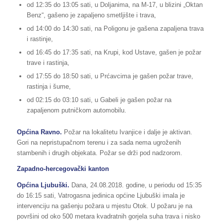
od 12:35 do 13:05 sati, u Doljanima, na M-17, u blizini „Oktan
Benz“, gašeno je zapaljeno smetljište i trava,
od 14:00 do 14:30 sati, na Poligonu je gašena zapaljena trava
i rastinje,
od 16:45 do 17:35 sati, na Krupi, kod Ustave, gašen je požar
trave i rastinja,
od 17:55 do 18:50 sati, u Prćavcima je gašen požar trave,
rastinja i šume,
od 02:15 do 03:10 sati, u Gabeli je gašen požar na
zapaljenom putničkom automobilu.
Općina Ravno.
Požar na lokalitetu Ivanjice i dalje je aktivan.
Gori na nepristupačnom terenu i za sada nema ugroženih
stambenih i drugih objekata. Požar se drži pod nadzorom.
Zapadno-hercegovački kanton
Općina Ljubuški.
Dana, 24.08.2018. godine, u periodu od 15:35
do 16:15 sati, Vatrogasna jedinica općine Ljubuški imala je
intervenciju na gašenju požara u mjestu Otok. U požaru je na
površini od oko 500 metara kvadratnih gorjela suha trava i nisko