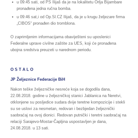
u 09:45 sati, od PS Ilijaš da je na lokalitetu Orlja Bijambare
pronađena jedna ručna bomba.
u 09:46 sat,i od Op.Sl.CZ Ilijaš, da je u krugu željezare firma
„CIBOS“ pronađen dio tromblona.
O zaprimljenim informacijama obaviješteni su uposlenici
Federalne uprave civilne zaštite za UES, koji će pronađena
ubojna sredstva preuzeti u narednom periodu.
O S T A L O
JP Željeznice Federacije BiH
Nakon teške željezničke nesreće koja se dogodila dana,
22.08.2018. godine u željezničkoj stanici Jablanica na Neretvi,
otklonjene su posljedice sudara dvije teretne kompozicije i stekli
su se uslovi za nesmetan, redovan i bezbjedan željeznički
saobraćaj na ovoj dionici. Redovan putnički i teretni saobraćaj na
relaciji Sarajevo-Mostar-Čapljina uspostavljen je dana,
24.08.2018. u 13 sati.