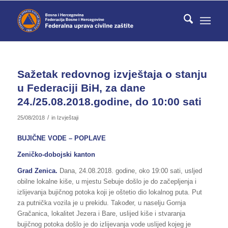
Sažetak redovnog izvještaja o stanju
u Federaciji BiH, za dane
24./25.08.2018.godine, do 10:00 sati
/
25/08/2018
in
Izvještaji
BUJIČNE VODE – POPLAVE
Zeničko-dobojski kanton
Grad Zenica.
Dana, 24.08.2018. godine, oko 19:00 sati, usljed
obilne lokalne kiše, u mjestu Sebuje došlo je do začepljenja i
izlijevanja bujičnog potoka koji je oštetio dio lokalnog puta. Put
za putnička vozila je u prekidu. Također, u naselju Gornja
Gračanica, lokalitet Jezera i Bare, uslijed kiše i stvaranja
bujičnog potoka došlo je do izlijevanja vode uslijed kojeg je