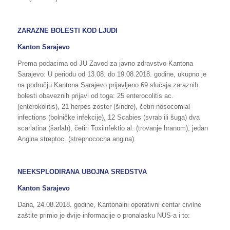
ZARAZNE BOLESTI KOD LJUDI
Kanton Sarajevo
Prema podacima od JU Zavod za javno zdravstvo Kantona
Sarajevo: U periodu od 13.08. do 19.08.2018. godine, ukupno je
na području Kantona Sarajevo prijavljeno 69 slučaja zaraznih
bolesti obaveznih prijavi od toga: 25 enterocolitis ac.
(enterokolitis), 21 herpes zoster (šindre), četiri nosocomial
infections (bolničke infekcije), 12 Scabies (svrab ili šuga) dva
scarlatina (šarlah), četiri Toxiinfektio al. (trovanje hranom), jedan
Angina streptoc. (strepnococna angina).
NEEKSPLODIRANA UBOJNA SREDSTVA
Kanton Sarajevo
Dana, 24.08.2018. godine, Kantonalni operativni centar civilne
zaštite primio je dvije informacije o pronalasku NUS-a i to: