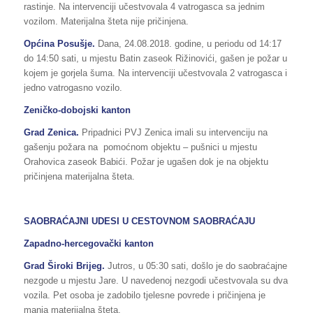
rastinje. Na intervenciji učestvovala 4 vatrogasca sa jednim
vozilom. Materijalna šteta nije pričinjena.
Općina Posušje.
Dana, 24.08.2018. godine, u periodu od 14:17
do 14:50 sati, u mjestu Batin zaseok Rižinovići, gašen je požar u
kojem je gorjela šuma. Na intervenciji učestvovala 2 vatrogasca i
jedno vatrogasno vozilo.
Zeničko-dobojski kanton
Grad Zenica.
Pripadnici PVJ Zenica imali su intervenciju na
gašenju požara na pomoćnom objektu – pušnici u mjestu
Orahovica zaseok Babići. Požar je ugašen dok je na objektu
pričinjena materijalna šteta.
SAOBRAĆAJNI UDESI U CESTOVNOM SAOBRAĆAJU
Zapadno-hercegovački kanton
Grad Široki Brijeg.
Jutros, u 05:30 sati, došlo je do saobraćajne
nezgode u mjestu Jare. U navedenoj nezgodi učestvovala su dva
vozila. Pet osoba je zadobilo tjelesne povrede i pričinjena je
manja materijalna šteta.