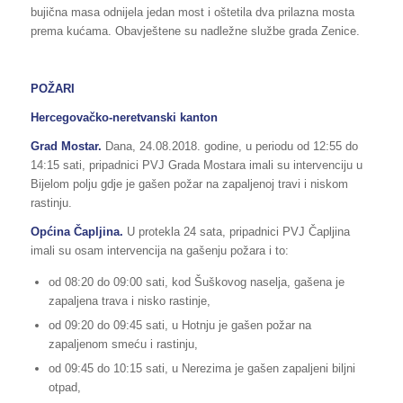
bujična masa odnijela jedan most i oštetila dva prilazna mosta
prema kućama. Obavještene su nadležne službe grada Zenice.
POŽARI
Hercegovačko-neretvanski kanton
Grad Mostar.
Dana, 24.08.2018. godine, u periodu od 12:55 do
14:15 sati, pripadnici PVJ Grada Mostara imali su intervenciju u
Bijelom polju gdje je gašen požar na zapaljenoj travi i niskom
rastinju.
Općina Čapljina.
U protekla 24 sata, pripadnici PVJ Čapljina
imali su osam intervencija na gašenju požara i to:
od 08:20 do 09:00 sati, kod Šuškovog naselja, gašena je
zapaljena trava i nisko rastinje,
od 09:20 do 09:45 sati, u Hotnju je gašen požar na
zapaljenom smeću i rastinju,
od 09:45 do 10:15 sati, u Nerezima je gašen zapaljeni biljni
otpad,