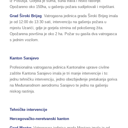
iz Posušja. Gorjela je šuma, suha trava i nisko rastinje.
Opožareno oko 150ha, u gašenju požara sudijelovali i miještani.
Grad Široki Brijeg
. Vatrogasna jedinica grada Široki Brijeg imala
je od 12:00 do 13:30 sati, intervenciju na gašenju požara u
mjestu Uzarići, gdje je gorjela strnina od pokošenog žita.
Opožarena površina je oko 2 ha. Požar su gasila dva vatrogasca
s jednim vozilom.
Kanton Sarajevo
Profesionalna vatrogasna jedinica Kantonalne uprave civilne
zaštite Kantona Sarajevo imala je tri manje intervencije i to:
jednu tehničku intervenciju, jedno obezbjeđenje pretakanja goriva
na Međunarodnom aerodromu Sarajevo te jednu na gašenju
niskog rastinja.
Tehničke intervencije
Hercegovačko-neretvanski kanton
Grad Mostar.
Vatrogasna jedinica grada Mostara imala je od