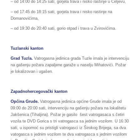
– od 14:00 do 14:25 sati, gorjela trava i nisko rastinje u Čeljevu,
– od 17:45 do 18:15 sati, gorjela trava i nisko rastinje na
Domanovićima,
– od 19:30 do 20:40 sati, gorio otpad i trava u Zvirovićima.
Tuzlanski kanton
Grad Tuzla.
Vatrogasna jedinica grada Tuzle imala je intervenciju
na gašenju požara zapaljene garaže u naselju Mihatovići. Požar
je lokalizovan i ugašen.
Zapadnohercegovački kanton
Općina Grude.
Vatrogasna jedinica općine Grude imala je od
09:00 do 20:00 sati, intervenciju na gašenju požara na lokalitetu
Jakšenica (Tihaljina). Požar je gasilo šest vatrogasaca s četiri
vozila te DVD Gorica s tri vatrogasca sa jednim vozilom. U 16:30
sati, u ispomoć su pristigli vatrogasci iz Širokog Brijega, sa dva
vatogasca s jednim vozilom te dva vatrogasca s jednim vozilom