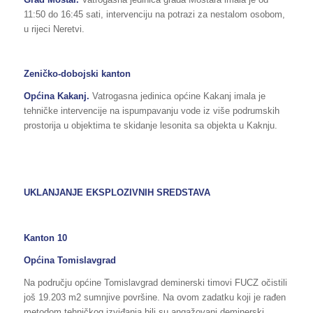
11:50 do 16:45 sati, intervenciju na potrazi za nestalom osobom,
u rijeci Neretvi.
Zeničko-dobojski kanton
Općina Kakanj.
Vatrogasna jedinica općine Kakanj imala je
tehničke intervencije na ispumpavanju vode iz više podrumskih
prostorija u objektima te skidanje lesonita sa objekta u Kaknju.
UKLANJANJE EKSPLOZIVNIH SREDSTAVA
Kanton 10
Općina Tomislavgrad
Na području općine Tomislavgrad deminerski timovi FUCZ očistili
još 19.203 m2 sumnjive površine. Na ovom zadatku koji je rađen
metodom tehničkog izviđanja bili su angažovani deminerski