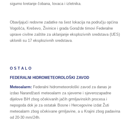
sigurno kretanje čobana, lovaca i izletnika.
Obavljajući redovne zadatke na šest lokacija na području općina
Vogošća, Kreševo, Živinice i grada Goražde timovi Federalne
uprave civilne zaštite za uklanjanje eksplozivnih sredstava (UES)
uklonili su 17 eksplozivnih sredstava.
O S T A L O
FEDERALNI HIDROMETEOROLOŠKI ZAVOD
Meteoalarm:
Federalni hidrometeorološki zavod za danas je
izdao Narandžasti meteoalarm za sjeverne i sjeverozapadne
dijelove BiH zbog očekivanih jačih grmljavinskih procesa i
nepogoda dok je za ostatak Bosne i Hercegovine izdat Žuti
meteoalarm zbog očekivane grmljavine, a u Krajini zbog padavina
od 20-30 mm/24h.