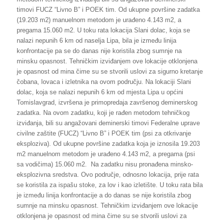
timovi FUCZ “Livno B” i POEK tim. Od ukupne površine zadatka
(19.203 m2) manuelnom metodom je urađeno 4.143 m2, a
pregama 15.060 m2. U toku rata lokacija Slani dolac, koja se
nalazi nepunih 6 km od naselja Lipa, bila je između linija
konfrontacije pa se do danas nije koristila zbog sumnje na
minsku opasnost. Tehničkim izviđanjem ove lokacije otklonjena
je opasnost od mina čime su se stvorili uslovi za sigurno kretanje
čobana, lovaca i izletnika na ovom području. Na lokaciji Slani
dolac, koja se nalazi nepunih 6 km od mjesta Lipa u općini
Tomislavgrad, izvršena je primopredaja završenog deminerskog
zadatka. Na ovom zadatku, koji je rađen metodom tehničkog
izviđanja, bili su angažovani deminerski timovi Federalne uprave
civilne zaštite (FUCZ) “Livno B” i POEK tim (psi za otkrivanje
eksploziva). Od ukupne površine zadatka koja je iznosila 19.203
m2 manuelnom metodom je urađeno 4.143 m2, a pregama (psi
sa vodičima) 15.060 m2. Na zadatku nisu pronađena minsko-
eksplozivna sredstva. Ovo područje, odnosno lokacija, prije rata
se koristila za ispašu stoke, za lov i kao izletište. U toku rata bila
je između linija konfrontacije a do danas se nije koristila zbog
sumnje na minsku opasnost. Tehničkim izviđanjem ove lokacije
otklonjena je opasnost od mina čime su se stvorili uslovi za