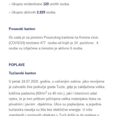
– Ukupno evidentirano
120
umrlih osoba.
– Ukupno aktivnih
2.829
osoba.
Posavski kanton
Do sada je na prostoru Posavskog kantona na Korona virus
(COVID19) testirano 477 osoba od kojih je 10 pozitivno: 4
osobe su izliječene a trenutno je aktivno 6 osoba.
POPLAVE
Tuzlanski kanton
U petak 24.07.2020. godine, u večernjim satima jako nevrijeme
je zahvatilo šire područje grada Tuzle, gdje je zabilježena velika
2
količina padavina (60I/m
za 40 min.), jaki i intenzivni udari
vjetra, te je tom prilikom pričinjena velika materijalna šteta na
privatnim i javnim objektima. Ulice su poplavljene, a pojedina
tuzlanska naselja su bila bez električne energije. U više
stambenih i poslovnih objekata u Tuzli došlo je do poplave u