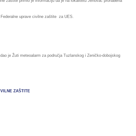
ilne zaštite primio je informaciju da je na lokalitetu Jehovac pronađena
i Federalne uprave civilne zaštite za UES.
zdao je Žuti meteoalarm za područja Tuzlanskog i Zeničko-dobojskog
IVILNE ZAŠTITE