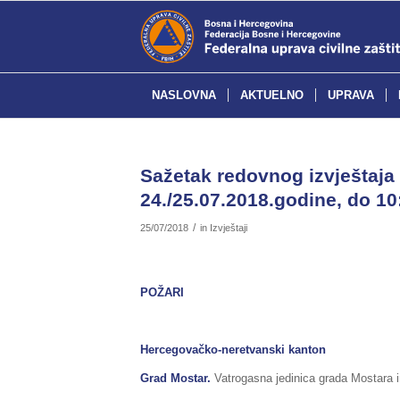
NASLOVNA
AKTUELNO
UPRAVA
Sažetak redovnog izvještaja 
24./25.07.2018.godine, do 10
/
25/07/2018
in
Izvještaji
POŽARI
Hercegovačko-neretvanski kanton
Grad Mostar.
Vatrogasna jedinica grada Mostara ima