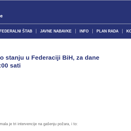
FEDERALNI ŠTAB
JAVNE NABAVKE
INFO
PLAN RADA
K
o stanju u Federaciji BiH, za dane
:00 sati
la je tri intervencije na gašenju požara, i to: