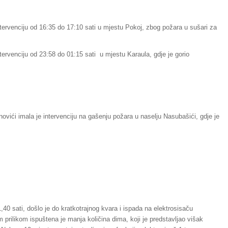
tervenciju od 16:35 do 17:10 sati u mjestu Pokoj, zbog požara u sušari za
tervenciju od 23:58 do 01:15 sati u mjestu Karaula, gdje je gorio
vići imala je intervenciju na gašenju požara u naselju Nasubašići, gdje je
0 sati, došlo je do kratkotrajnog kvara i ispada na elektrosisaču
prilikom ispuštena je manja količina dima, koji je predstavljao višak