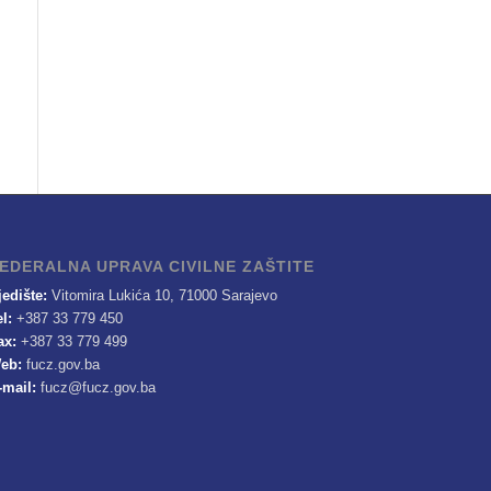
EDERALNA UPRAVA CIVILNE ZAŠTITE
jedište:
Vitomira Lukića 10, 71000 Sarajevo
el:
+387 33 779 450
ax:
+387 33 779 499
eb:
fucz.gov.ba
-mail:
fucz@fucz.gov.ba