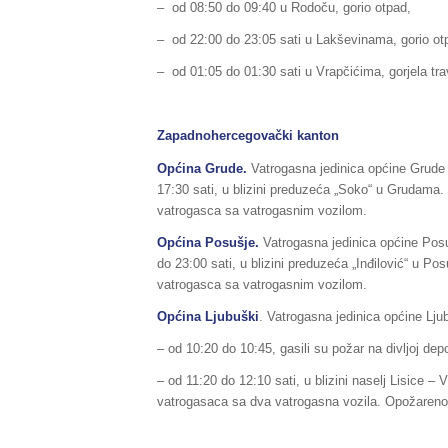
– od 08:50 do 09:40 u Rodoču, gorio otpad,
– od 22:00 do 23:05 sati u Lakševinama, gorio ot
– od 01:05 do 01:30 sati u Vrapčićima, gorjela tra
Zapadnohercegovački kanton
Općina
Grude
.
Vatrogasna jedinica općine Grude 
17:30 sati, u blizini preduzeća „Soko“ u Grudama. 
vatrogasca sa vatrogasnim vozilom.
Općina
Posušje
.
Vatrogasna jedinica općine Pos
do 23:00 sati, u blizini preduzeća „Inđilović“ u Po
vatrogasca sa vatrogasnim vozilom.
Općina Ljubuški
. Vatrogasna jedinica općine Ljub
– od 10:20 do 10:45, gasili su požar na divljoj de
– od 11:20 do 12:10 sati, u blizini naselj Lisice – V
vatrogasaca sa dva vatrogasna vozila. Opožareno