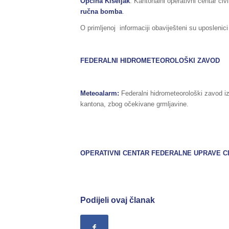
Općina Kiseljak
. Kantonalni operativni centar civ
ručna bomba
.
O primljenoj informaciji obaviješteni su uposlenic
FEDERALNI HIDROMETEOROLOŠKI ZAVOD
Meteoalarm:
Federalni hidrometeorološki zavod i
kantona, zbog očekivane grmljavine.
OPERATIVNI CENTAR FEDERALNE UPRAVE
C
Podijeli ovaj članak