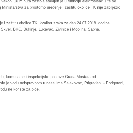
Nakon 10 minuta zastoja stavljen je u funkciju elektrosisač 1 te se
Ministarstva za prostorno uređenje i zaštitu okolice TK nije zabilježio
e i zaštitu okolice TK, kvalitet zraka za dan 24.07.2018. godine
a Skver, BKC, Bukinje, Lukavac, Živinice i Mobilna: Sapna.
edu, komunalne i inspekcijske poslove Grada Mostara od
sio je vodu neispravnom u naseljima Salakovac, Prigrađani – Podgorani,
vodu ne koriste za piće.