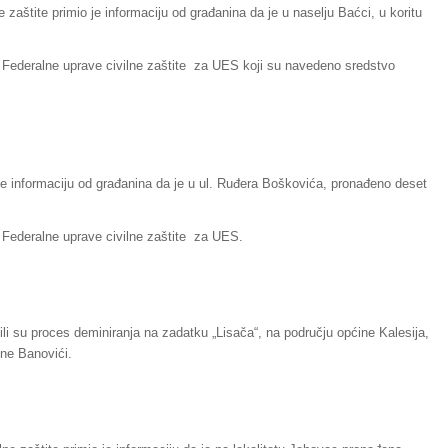
ne zaštite primio je informaciju od građanina da je u naselju Baćci, u koritu
ci Federalne uprave civilne zaštite za UES koji su navedeno sredstvo
o je informaciju od građanina da je u ul. Ruđera Boškovića, pronađeno deset
i Federalne uprave civilne zaštite za UES.
ili su proces deminiranja na zadatku „Lisača“, na području općine Kalesija,
ine Banovići.