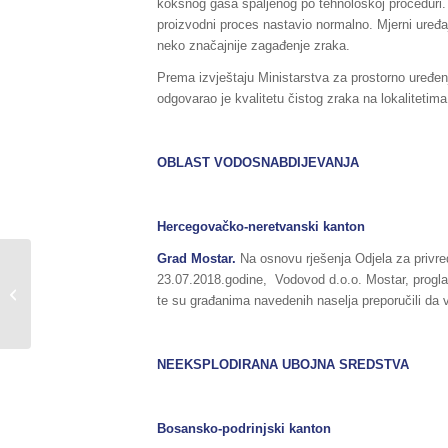
koksnog gasa spaljenog po tehnološkoj proceduri. 
proizvodni proces nastavio normalno. Mjerni uređaj 
neko značajnije zagađenje zraka.
Prema izvještaju Ministarstva za prostorno uređenj
odgovarao je kvalitetu čistog zraka na lokalitetim
OBLAST VODOSNABDIJEVANJA
Hercegovačko-neretvanski kanton
Grad Mostar.
Na osnovu rješenja Odjela za privr
Deminerski timovi
23.07.2018.godine, Vodovod d.o.o. Mostar, progla
FUCZ na području
te su građanima navedenih naselja preporučili da 
Šumatca kod Velike
Kladuše završili
zadatak...
NEEKSPLODIRANA UBOJNA SREDSTVA
Bosansko-podrinjski kanton