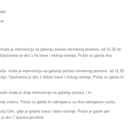
pad,
va.
imala je intervenciju na gašenju požara otvorenog prostora od 15:20 do
Opožareno je oko 1 ha trave i niskog rastinja. Požar su gasila dva
ušje imala je intervenciju na gašenju požara otvorenog prostora od 21:55
sušju. Opožareno je oko 1 dulum trave i niskog rastinja. Požar su gasila tri
uški imala je dvije intervencije na gašenju požara, i to:
poniji smeća. Požar su gasila tri vatrogasca sa dva vatrogasna vozila,
učji Grm, gdje je gorjela trava i nisko rastinje. Požar je gasilo pet
 je oko 7 duluma površine.