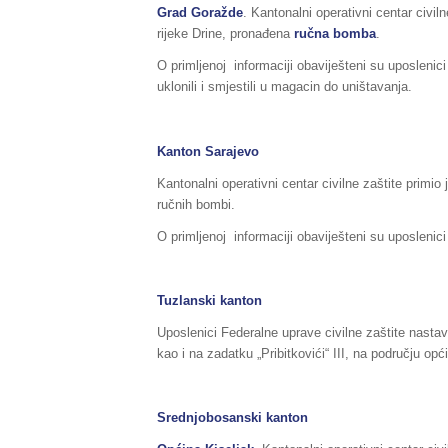
Grad Goražde
. Kantonalni operativni centar civil
rijeke Drine, pronađena
ručna bomba
.
O primljenoj informaciji obaviješteni su uposleni
uklonili i smjestili u magacin do uništavanja.
Kanton Sarajevo
Kantonalni operativni centar civilne zaštite primi
ručnih bombi.
O primljenoj informaciji obaviješteni su uposlenic
Tuzlanski kanton
Uposlenici Federalne uprave civilne zaštite nastav
kao i na zadatku „Pribitkovići“ III, na području opć
Srednjobosanski kanton