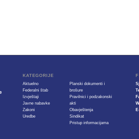
KATEGORIJE
F
Aktuelno
Planski dokumenti i
S
Federalni štab
brošure
T
Izvještaji
Pravilnici i podzakonski
F
Javne nabavke
akti
W
Zakoni
Obavještenja
E
Uredbe
Sindikat
Pristup informacijama