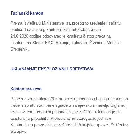
Tuzlanski kanton
Prema izvještaju Ministarstva za prostorno uređenje i zaštitu
okolice Tuzlanskog kantona, kvalitet zraka za dan
24.6.2020.godine odgovarao je kvalitetu čistog zraka na
lokalitetima Skver, BKC, Bukinje, Lukavac, Živinice i Mobilna:
Srebrenik.
UKLANJANJE EKSPLOZIVNIH SREDSTAVA
Kanton sarajevo
Pancirno zrno kalibra 76 mm, koje je uočeno zabijeno u fasadi na
trećem spratu stambene zgrade u sarajevskom naselju Ciglane,
te prijavljeno Federalnoj upravi civilne zaštite, uklonjeno je uz
asistenciju pripadnika Profesionalne vatrogasne jedinice
Kantonalne uprave civilne zaštite i II Policijske uprave PS Centar
Sarajevo.