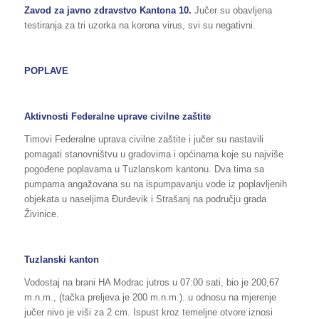
Zavod za javno zdravstvo Kantona 10.
Jučer su obavljena
testiranja za tri uzorka na korona virus, svi su negativni.
POPLAVE
Aktivnosti Federalne uprave civilne zaštite
Timovi Federalne uprava civilne zaštite i jučer su nastavili
pomagati stanovništvu u gradovima i općinama koje su najviše
pogođene poplavama u Tuzlanskom kantonu. Dva tima sa
pumpama angažovana su na ispumpavanju vode iz poplavljenih
objekata u naseljima Đurđevik i Strašanj na području grada
Živinice.
Tuzlanski kanton
Vodostaj na brani HA Modrac jutros u 07:00 sati, bio je 200,67
m.n.m., (tačka preljeva je 200 m.n.m.). u odnosu na mjerenje
jučer nivo je viši za 2 cm. Ispust kroz temeljne otvore iznosi