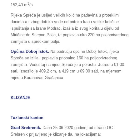
3
152,40 m
/s
Rijeka Spreča je usljed velikih količina padavina u proteklim
danima a i zbog dotoka vode od pritoka kao i velike količine
ispuštanja sa brane Modrac, izašla iz svog korita u dijelu od
Miričine do Stjepan Polja, te poplavila oko 220 ha poljoprivrednog
zemljišta u sprečkom polju.
Općina Doboj Istok.
Na području općine Doboj Istok, rijeka
Spreča se izlila i poplavila priobalno 160 ha poljoprivrednog
zemljišta. Vodostaj na rijeci Spreči je u porastu. Jutros u 01:00
sati, iznosilo je 409,2 cm, a 419 cm u 09:00 sati, na mjernom
mjestu Karanovac-Gračanica.
KLIZANJE
Tuzlanski kanton
Grad Srebrenik.
Dana 25.06.2020 godine, od strane OC
Srebrenik prijavljeno je klizanje tla, na lokacijama: