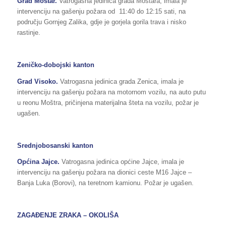
Grad Mostar.
Vatrogasna jedinica grada Mostara, imala je
intervenciju na gašenju požara od 11:40 do 12:15 sati, na
području Gornjeg Zalika, gdje je gorjela gorila trava i nisko
rastinje.
Zeničko-dobojski kanton
Grad Visoko.
Vatrogasna jedinica grada Zenica, imala je
intervenciju na gašenju požara na motornom vozilu, na auto putu
u reonu Moštra, pričinjena materijalna šteta na vozilu, požar je
ugašen.
Srednjobosanski kanton
Općina Jajce.
Vatrogasna jedinica općine Jajce, imala je
intervenciju na gašenju požara na dionici ceste M16 Jajce –
Banja Luka (Borovi), na teretnom kamionu. Požar je ugašen.
ZAGAĐENJE ZRAKA – OKOLIŠA