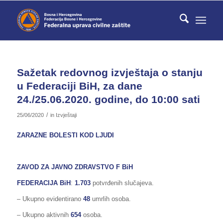
Sažetak redovnog izvještaja o stanju
u Federaciji BiH, za dane
24./25.06.2020. godine, do 10:00 sati
/
25/06/2020
in
Izvještaji
ZARAZNE BOLESTI KOD LJUDI
ZAVOD ZA JAVNO ZDRAVSTVO F BiH
FEDERACIJA BiH
:
1.703
potvrđenih slučajeva.
– Ukupno evidentirano
48
umrlih osoba.
– Ukupno aktivnih
654
osoba.