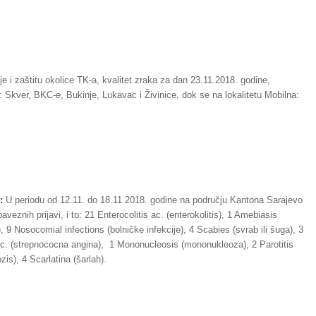
e i zaštitu okolice TK-a, kvalitet zraka za dan 23.11.2018. godine,
a: Skver, BKC-e, Bukinje, Lukavac i Živinice, dok se na lokalitetu Mobilna:
:
U periodu od 12.11. do 18.11.2018. godine na području Kantona Sarajevo
aveznih prijavi, i to: 21 Enterocolitis ac. (enterokolitis), 1 Amebiasis
, 9 Nosocomial infections (bolničke infekcije), 4 Scabies (svrab ili šuga), 3
ptoc. (strepnococna angina), 1 Mononucleosis (mononukleoza), 2 Parotitis
is), 4 Scarlatina (šarlah).