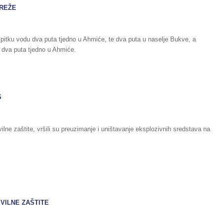
MREŽE
a pitku vodu dva puta tjedno u Ahmiće, te dva puta u naselje Bukve, a
 dva puta tjedno u Ahmiće.
S
ilne zaštite, vršili su preuzimanje i uništavanje eksplozivnih sredstava na
VILNE ZAŠTITE