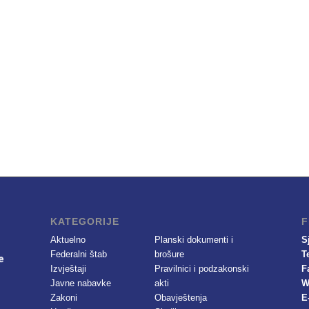
KATEGORIJE
F
Aktuelno
Planski dokumenti i
S
Federalni štab
brošure
T
Izvještaji
Pravilnici i podzakonski
F
Javne nabavke
akti
W
Zakoni
Obavještenja
E