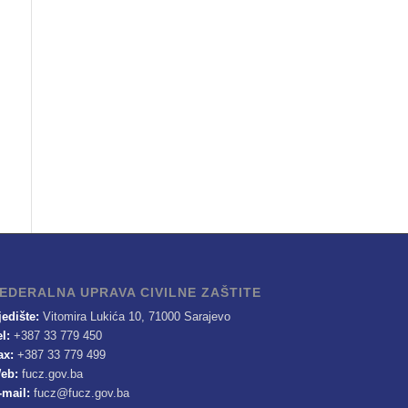
EDERALNA UPRAVA CIVILNE ZAŠTITE
jedište:
Vitomira Lukića 10, 71000 Sarajevo
el:
+387 33 779 450
ax:
+387 33 779 499
eb:
fucz.gov.ba
-mail:
fucz@fucz.gov.ba