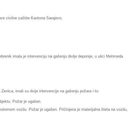
ve civilne zaštite Kantona Sarajevo,
ebrenik imala je intervenciju na gašenju divlje deponije, u ulici Mehmeda
 Zenica, imali su dvije intervencije na gašenju požara i to:
bjektu. Požar je ugašen.
otornom vozilu. Požar je ugašen. Pričinjena je materijalna šteta na vozilu,