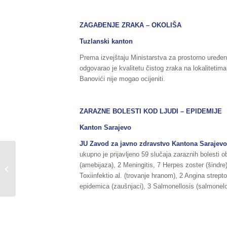
ZAGAĐENJE ZRAKA – OKOLIŠA
Tuzlanski kanton
Prema izvejštaju Ministarstva za prostorno uređenj
odgovarao je kvalitetu čistog zraka na lokalitetim
Banovići nije mogao ocijeniti.
ZARAZNE BOLESTI KOD LJUDI – EPIDEMIJE
Kanton Sarajevo
JU Zavod za javno zdravstvo Kantona Sarajevo
ukupno je prijavljeno 59 slučaja zaraznih bolesti ob
Sažetak redovnog izvještaja o stanju
(amebijaza), 2 Meningitis, 7 Herpes zoster (šindre)
u Federaciji BiH, za dane
Toxiinfektio al. (trovanje hranom), 2 Angina stre
22./23.11.2018.godine,...
epidemica (zaušnjaci), 3 Salmonellosis (salmoneloz