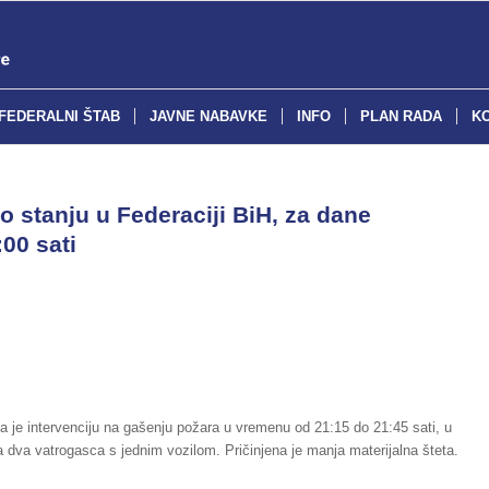
FEDERALNI ŠTAB
JAVNE NABAVKE
INFO
PLAN RADA
K
o stanju u Federaciji BiH, za dane
00 sati
la je intervenciju na gašenju požara u vremenu od 21:15 do 21:45 sati, u
la dva vatrogasca s jednim vozilom. Pričinjena je manja materijalna šteta.