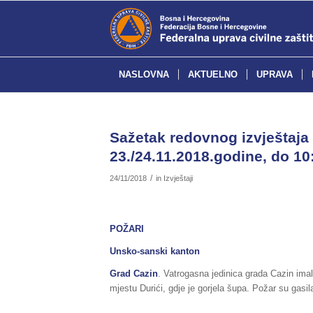
NASLOVNA
AKTUELNO
UPRAVA
Sažetak redovnog izvještaja 
23./24.11.2018.godine, do 10:
/
24/11/2018
in
Izvještaji
POŽARI
Unsko-sanski kanton
Grad Cazin
. Vatrogasna jedinica grada Cazin ima
mjestu Durići, gdje je gorjela šupa. Požar su gasi