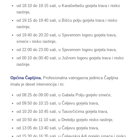
od 18:10 do 19:15 sati, u Karašerbešu gorjela trava i nisko
rastinje,
od 19:15 do 19:40 sati, u Bišću polju gorjela trava i nisko
rastinje,
od 19:40 do 20:20 sati, u Sjevernom logoru gorjela trava,
smeće i nisko rastinje,
od 22:00 do 23:00 sati, u Sjevernom logoru gorjela trava,
od 00:10 do 00:40 sati, u Južnom logoru gorjela trava i nisko
rastinje.
Općina Čapljina.
Profesionalna vatrogasna jedinica Čapljina
imala je deset intervencija i to:
od 08:25 do 09:00 sati, u Gabela Polju gorjelo smeće,
od 09:50 do 10:15 sati, u Čeljevu gorjela trava,
od 10:20 do 10:45 sati, u Tasovčićima gorjela trava,
od 10:50 do 11:10 sati, u Dretelju gorjelo nisko raslinje,
od 13:05 do 13:40 sati, u Čeljevu gorjela trava,
od 15:30 do 16:35 sati, u Čeljevskoj Adi gorjelo smeće i nisko