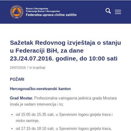
Sažetak Redovnog izvještaja o stanju
u Federaciji BiH, za dane
23./24.07.2016. godine, do 10:00 sati
/
24/07/2016
in
Izvještaji
POŽARI
Hercegovačko-neretvanski kanton
Grad Mostar.
Profesionalna vatrogasna jedinica grada Mostara
imala je sedam intervencija i to;
od 15:05 do 15:35 sati, u Sjevernom logoru gorjela trava i
nisko rastinje,
od 17:15 do 18:10 sati, u Sjevernom logoru gorjela trava,