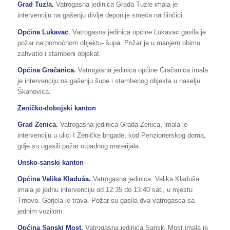
Grad Tuzla.
Vatrogasna jedinica Grada Tuzle imala je
intervenciju na gašenju divlje deponije smeća na Ilinčici.
Općina Lukavac
. Vatrogasna jedinica općine Lukavac gasila je
požar na pomoćnom objektu- šupa. Požar je u manjem obimu
zahvatio i stambeni objekat.
Općina Gračanica.
Vatrogasna jedinica općine Gračanica imala
je intervenciju na gašenju šupe i stambenog objekta u naselju
Škahovica.
Zeničko-dobojski kanton
Grad Zenica.
Vatrogasna jedinica Grada Zenica, imala je
intervenciju u ulici I Zeničke brigade, kod Penzionerskog doma,
gdje su ugasili požar otpadnog materijala.
Unsko-sanski kanton
Općina Velika Kladuša.
Vatrogasna jedinica Velika Kladuša
imala je jednu intervenciju od 12:35 do 13:40 sati, u mjestu
Trnovo. Gorjela je trava. Požar su gasila dva vatrogasca sa
jednim vozilom.
Općina Sanski Most.
Vatrogasna jedinica Sanski Most imala je