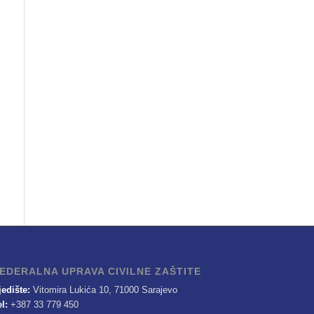
EDERALNA UPRAVA CIVILNE ZAŠTITE
jedište:
Vitomira Lukića 10, 71000 Sarajevo
el:
+387 33 779 450