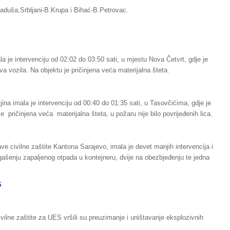
aduša,Srbljani-B.Krupa i Bihać-B.Petrovac.
a je intervenciju od 02:02 do 03:50 sati, u mjestu Nova Četvrt, gdje je
a vozila. Na objektu je pričinjena veća materijalna šteta.
ina imala je intervenciju od 00:40 do 01:35 sati, u Tasovčićima, gdje je
 pričinjena veća materijalna šteta, u požaru nije bilo povrijeđenih lica.
e civilne zaštite Kantona Sarajevo, imala je devet manjih intervencija i
gašenju zapaljenog otpada u kontejneru, dvije na obezbjeđenju te jedna
S
vilne zaštite za UES vršili su preuzimanje i uništavanje eksplozivnih