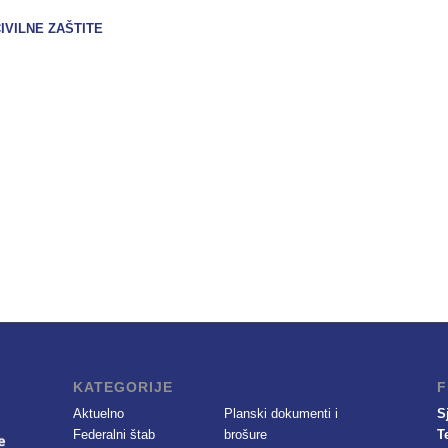
IVILNE ZAŠTITE
KATEGORIJE
F
Aktuelno
Planski dokumenti i
S
Federalni štab
brošure
T