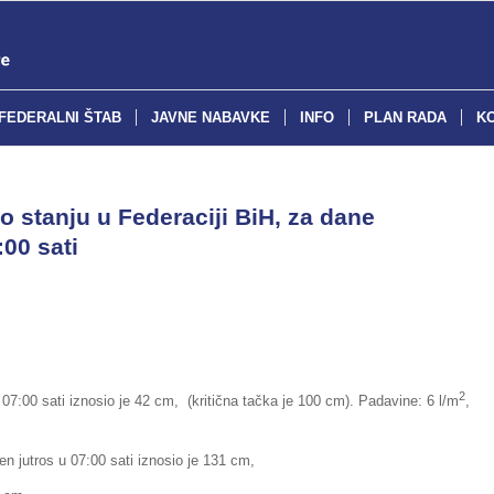
FEDERALNI ŠTAB
JAVNE NABAVKE
INFO
PLAN RADA
K
o stanju u Federaciji BiH, za dane
:00 sati
2
 07:00 sati iznosio je 42 cm, (kritična tačka je 100 cm). Padavine: 6 l/m
,
en jutros u 07:00 sati iznosio je 131 cm,