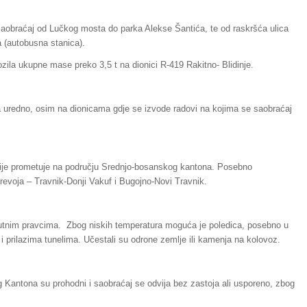
saobraćaj od Lučkog mosta do parka Alekse Šantića, te od raskršća ulica
a (autobusna stanica).
ila ukupne mase preko 3,5 t na dionici R-419 Rakitno- Blidinje.
 uredno, osim na dionicama gdje se izvode radovi na kojima se saobraćaj
orije prometuje na području Srednjo-bosanskog kantona. Posebno
revoja – Travnik-Donji Vakuf i Bugojno-Novi Travnik.
putnim pravcima. Zbog niskih temperatura moguća je poledica, posebno u
i prilazima tunelima. Učestali su odrone zemlje ili kamenja na kolovoz.
og Kantona su prohodni i saobraćaj se odvija bez zastoja ali usporeno, zbog