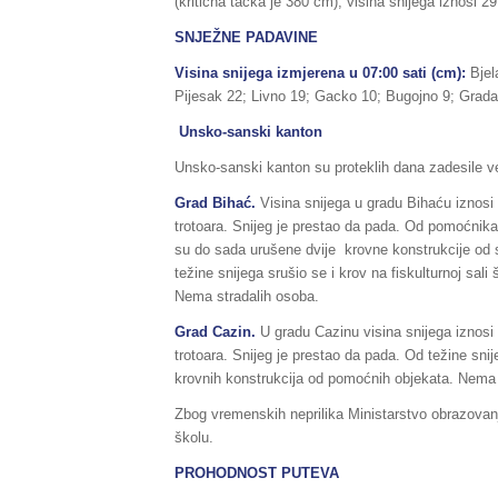
(kritična tačka je 380 cm), visina snijega iznosi 2
SNJEŽNE PADAVINE
Visina snijega izmjerena u 07:00 sati (cm):
Bjel
Pijesak 22; Livno 19; Gacko 10; Bugojno 9; Gradač
Unsko-sanski kanton
Unsko-sanski kanton su proteklih dana zadesile v
Grad Bihać.
Visina snijega u gradu Bihaću iznos
trotoara. Snijeg je prestao da pada. Od pomoćnika
su do sada urušene dvije krovne konstrukcije od
težine snijega srušio se i krov na fiskulturnoj sali 
Nema stradalih osoba.
Grad Cazin.
U gradu Cazinu visina snijega iznos
trotoara. Snijeg je prestao da pada. Od težine sni
krovnih konstrukcija od pomoćnih objekata. Nema 
Zbog vremenskih neprilika Ministarstvo obrazovanj
školu.
PROHODNOST PUTEVA