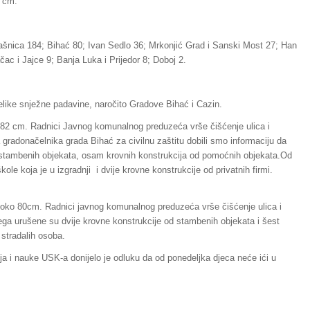
9 cm.
ašnica 184; Bihać 80; Ivan Sedlo 36; Mrkonjić Grad i Sanski Most 27; Han
ac i Jajce 9; Banja Luka i Prijedor 8; Doboj 2.
elike snježne padavine, naročito Gradove Bihać i Cazin.
i 82 cm. Radnici Javnog komunalnog preduzeća vrše čišćenje ulica i
 gradonačelnika grada Bihać za civilnu zaštitu dobili smo informaciju da
 stambenih objekata, osam krovnih konstrukcija od pomoćnih objekata.Od
škole koja je u izgradnji i dvije krovne konstrukcije od privatnih firmi.
i oko 80cm. Radnici javnog komunalnog preduzeća vrše čišćenje ulica i
jega urušene su dvije krovne konstrukcije od stambenih objekata i šest
stradalih osoba.
a i nauke USK-a donijelo je odluku da od ponedeljka djeca neće ići u