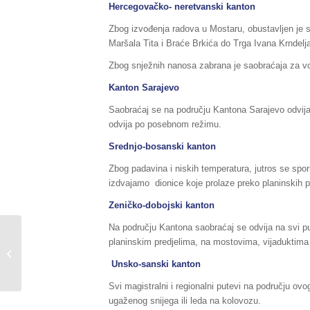
Hercegovačko- neretvanski kanton
Zbog izvođenja radova u Mostaru, obustavljen je 
Maršala Tita i Braće Brkića do Trga Ivana Krndelj
Zbog snježnih nanosa zabrana je saobraćaja za voz
Kanton Sarajevo
Saobraćaj se na području Kantona Sarajevo odvija
odvija po posebnom režimu.
Srednjo-bosanski kanton
Zbog padavina i niskih temperatura, jutros se sp
izdvajamo dionice koje prolaze preko planinskih p
Zeničko-dobojski kanton
Na području Kantona saobraćaj se odvija na svi 
Sažetak redovnog izvještaja o stanju
planinskim predjelima, na mostovima, vijaduktima 
u Federaciji BiH, za dane
Unsko-sanski kanton
22./23.02.2018.godine,...
Svi magistralni i regionalni putevi na području ov
ugaženog snijega ili leda na kolovozu.