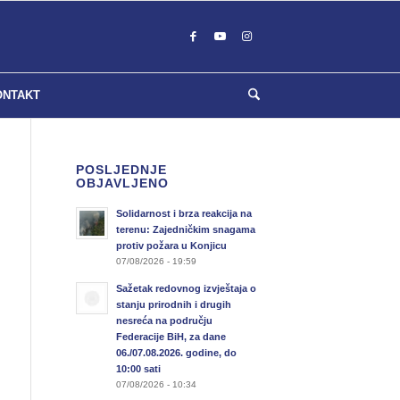
ONTAKT
POSLJEDNJE
OBJAVLJENO
Solidarnost i brza reakcija na
terenu: Zajedničkim snagama
protiv požara u Konjicu
07/08/2026 - 19:59
Sažetak redovnog izvještaja o
stanju prirodnih i drugih
nesreća na području
Federacije BiH, za dane
06./07.08.2026. godine, do
10:00 sati
07/08/2026 - 10:34