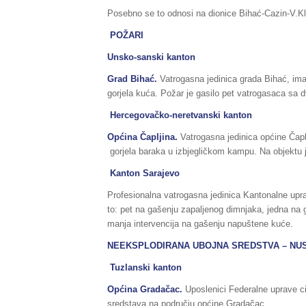
Posebno se to odnosi na dionice Bihać-Cazin-V.Kl
POŽARI
Unsko-sanski kanton
Grad Bihać.
Vatrogasna jedinica grada Bihać, imal
gorjela kuća. Požar je gasilo pet vatrogasaca sa dv
Hercegovačko-neretvanski kanton
Općina Čapljina.
Vatrogasna jedinica općine Čaplj
gorjela baraka u izbjegličkom kampu. Na objektu je
Kanton Sarajevo
Profesionalna vatrogasna jedinica Kantonalne uprav
to: pet na gašenju zapaljenog dimnjaka, jedna na 
manja intervencija na gašenju napuštene kuće.
NEEKSPLODIRANA UBOJNA SREDSTVA – NU
Tuzlanski kanton
Općina Gradačac.
Uposlenici Federalne uprave ci
sredstava na području općine Gradačac.