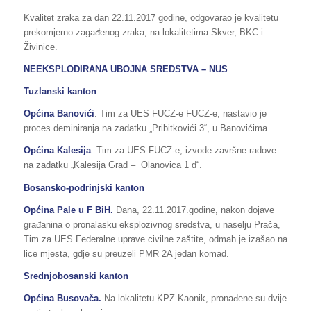
Kvalitet zraka za dan 22.11.2017 godine, odgovarao je kvalitetu
prekomjerno zagađenog zraka, na lokalitetima Skver, BKC i
Živinice.
NEEKSPLODIRANA UBOJNA SREDSTVA – NUS
Tuzlanski kanton
Općina Banovići
. Tim za UES FUCZ-e FUCZ-e, nastavio je
proces deminiranja na zadatku „Pribitkovići 3“, u Banovićima.
Općina Kalesija
. Tim za UES FUCZ-e, izvode završne radove
na zadatku „Kalesija Grad – Olanovica 1 d“.
Bosansko-podrinjski kanton
Općina Pale u F BiH.
Dana, 22.11.2017.godine, nakon dojave
građanina o pronalasku eksplozivnog sredstva, u naselju Prača,
Tim za UES Federalne uprave civilne zaštite, odmah je izašao na
lice mjesta, gdje su preuzeli PMR 2A jedan komad.
Srednjobosanski kanton
Općina Busovača.
Na lokalitetu KPZ Kaonik, pronađene su dvije