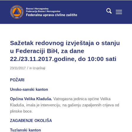
Sažetak redovnog izvještaja o stanju
u Federaciji BiH, za dane
22./23.11.2017.godine, do 10:00 sati
/
23/11/2017
in
Izvještaji
POŽARI
Unsko-sanski kanton
Općina Velika Kladuša.
Vatrogasna jedinica općine Velika
Kladuša, imala je intervenciju, na gašenju zapaljennih crijeva od
plinske boce.
ZAGAĐENJE OKOLIŠA
Tuzlanski kanton