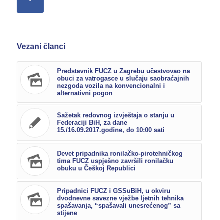
Vezani članci
Predstavnik FUCZ u Zagrebu učestvovao na
obuci za vatrogasce u slučaju saobraćajnih
nezgoda vozila na konvencionalni i
alternativni pogon
Sažetak redovnog izvještaja o stanju u
Federaciji BiH, za dane
15./16.09.2017.godine, do 10:00 sati
Devet pripadnika ronilačko-pirotehničkog
tima FUCZ uspješno završili ronilačku
obuku u Češkoj Republici
Pripadnici FUCZ i GSSuBiH, u okviru
dvodnevne savezne vježbe ljetnih tehnika
spašavanja, “spašavali unesrećenog” sa
stijene