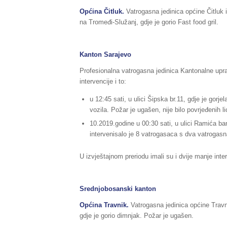
Općina Čitluk.
Vatrogasna jedinica općine Čitluk 
na Tromeđi-Služanj, gdje je gorio Fast food gril.
Kanton Sarajevo
Profesionalna vatrogasna jedinica Kantonalne upra
intervencije i to:
u 12:45 sati, u ulici Šipska br.11, gdje je gor
vozila. Požar je ugašen, nije bilo povrjeđenih li
10.2019.godine u 00:30 sati, u ulici Ramića ban
intervenisalo je 8 vatrogasaca s dva vatrogasna
U izvještajnom preriodu imali su i dvije manje inte
Srednjobosanski kanton
Općina Travnik.
Vatrogasna jedinica općine Travn
gdje je gorio dimnjak. Požar je ugašen.