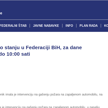
FEDERALNI ŠTAB
JAVNE NABAVKE
INFO
PLAN RADA
K
o stanju u Federaciji BiH, za dane
do 10:00 sati
nik imala je intervenciju na gašenju požara na zapaljenom automobilu, na
a je intervenciju na gašenju požara na zapaljenom automobilu, u naselju