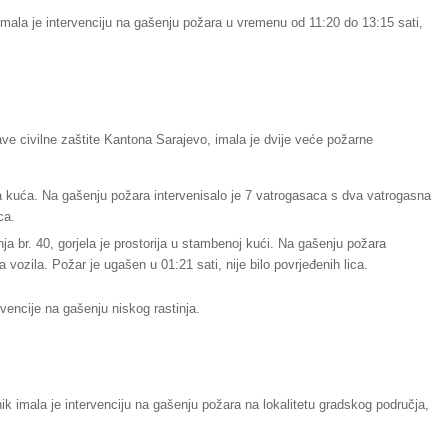
imala je intervenciju na gašenju požara u vremenu od 11:20 do 13:15 sati,
ve civilne zaštite Kantona Sarajevo, imala je dvije veće požarne
jela kuća. Na gašenju požara intervenisalo je 7 vatrogasaca s dva vatrogasna
ca.
ja br. 40, gorjela je prostorija u stambenoj kući. Na gašenju požara
 vozila. Požar je ugašen u 01:21 sati, nije bilo povrjeđenih lica.
rvencije na gašenju niskog rastinja.
ik imala je intervenciju na gašenju požara na lokalitetu gradskog područja,