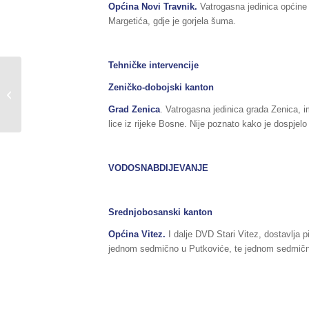
Općina Novi Travnik
.
Vatrogasna jedinica općine 
Margetića, gdje je gorjela šuma.
Tehničke intervencije
Sažetak redovnog izvještaja o stanju
Zeničko-dobojski kanton
u Federaciji BiH, za dane
21./22.10.2019.2019.godine,...
Grad Zenica
. Vatrogasna jedinica grada Zenica, im
lice iz rijeke Bosne. Nije poznato kako je dospjelo 
VODOSNABDIJEVANJE
Srednjobosanski kanton
Općina Vitez.
I dalje DVD Stari Vitez, dostavlja
jednom sedmično u Putkoviće, te jednom sedmič