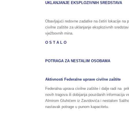
UKLANJANJE EKSPLOZIVNIH SREDSTAVA
Obavljajući redovne zadatke na četiri lokacije na 
civilne zaštite za uklanjanje eksplozivnih sredst
vježbovnih mina.
O S T A L O
POTRAGA ZA NESTALIM OSOBAMA
Aktivnosti Federalne uprave civilne zaštite
Federalna uprava civilne zaštite i dalje radi na p
novih tragova ili dobijanja pouzdanih informacij
Almirom Gluhićem iz Zavidovića i nestalom Salihom
nastavak potrage u punom kapacitetu.