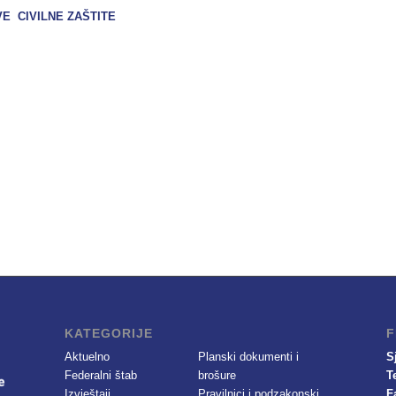
 CIVILNE ZAŠTITE
KATEGORIJE
F
Aktuelno
Planski dokumenti i
S
Federalni štab
brošure
T
Izvještaji
Pravilnici i podzakonski
F