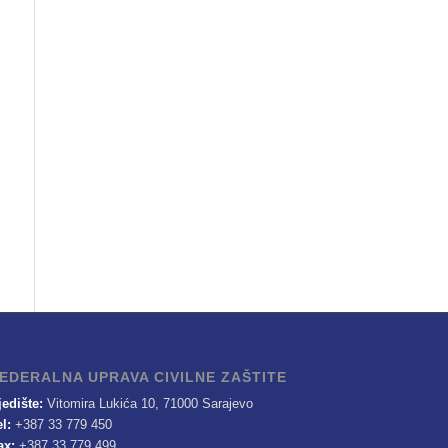
EDERALNA UPRAVA CIVILNE ZAŠTITE
jedište:
Vitomira Lukića 10, 71000 Sarajevo
el:
+387 33 779 450
ax:
+387 33 779 499