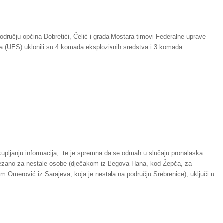
području općina Dobretići, Čelić i grada Mostara timovi Federalne uprave
ava (UES) uklonili su 4 komada eksplozivnih sredstva i 3 komada
rikupljanju informacija, te je spremna da se odmah u slučaju pronalaska
a vezano za nestale osobe (dječakom iz Begova Hana, kod Žepča, za
 Omerović iz Sarajeva, koja je nestala na području Srebrenice), uključi u