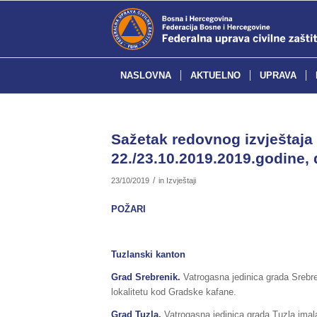
NASLOVNA
AKTUELNO
UPRAVA
Sažetak redovnog izvještaja 
22./23.10.2019.2019.godine, 
/
23/10/2019
in
Izvještaji
POŽARI
Tuzlanski kanton
Grad Srebrenik.
Vatrogasna jedinica grada Srebre
lokalitetu kod Gradske kafane.
Grad Tuzla.
Vatrogasna jedinica grada Tuzla imal