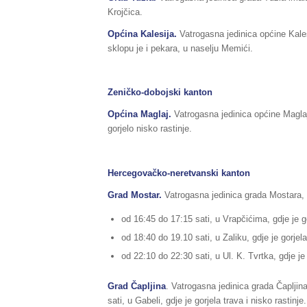
Krojčica.
Općina Kalesija.
Vatrogasna jedinica općine Kales
sklopu je i pekara, u naselju Memići.
Zeničko-dobojski kanton
Općina Maglaj.
Vatrogasna jedinica općine Maglaj
gorjelo nisko rastinje.
Hercegovačko-neretvanski kanton
Grad Mostar.
Vatrogasna jedinica grada Mostara, i
od 16:45 do 17:15 sati, u Vrapčićima, gdje je go
od 18:40 do 19.10 sati, u Zaliku, gdje je gorjela
od 22:10 do 22:30 sati, u Ul. K. Tvrtka, gdje je
Grad Čapljina
. Vatrogasna jedinica grada Čapljin
sati, u Gabeli, gdje je gorjela trava i nisko rastinje.