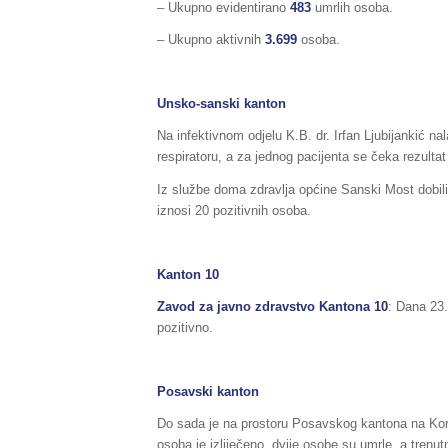
– Ukupno evidentirano
483
umrlih osoba.
– Ukupno aktivnih
3.699
osoba.
Unsko-sanski kanton
Na infektivnom odjelu K.B. dr. Irfan Ljubijankić na
respiratoru, a za jednog pacijenta se čeka rezultat
Iz službe doma zdravlja općine Sanski Most dobil
iznosi 20 pozitivnih osoba.
Kanton 10
Zavod za javno zdravstvo Kantona 10
: Dana 23
pozitivno.
Posavski kanton
Do sada je na prostoru Posavskog kantona na Kor
osoba je izliječeno, dvije osobe su umrle a trenu