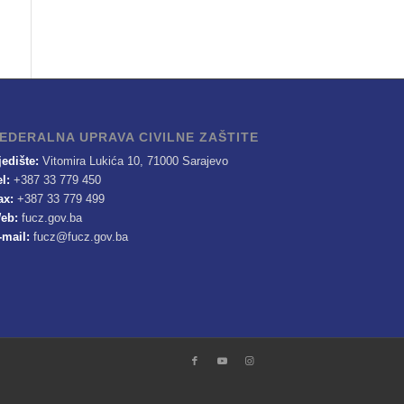
EDERALNA UPRAVA CIVILNE ZAŠTITE
jedište:
Vitomira Lukića 10, 71000 Sarajevo
el:
+387 33 779 450
ax:
+387 33 779 499
eb:
fucz.gov.ba
-mail:
fucz@fucz.gov.ba