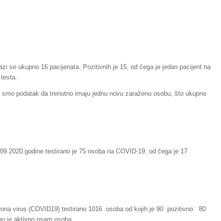
lazi se ukupno 16 pacijenata. Pozitivnih je 15, od čega je jedan pacijent na
 testa.
i smo podatak da trenutno imaju jednu novu zaraženu osobu, što ukupno
.09.2020.godine testirano je 75 osoba na COVID-19, od čega je 17
ona virus (COVID19) testirano 1016 osoba od kojih je 90 pozitivno: 80
tno je aktivno osam osoba.