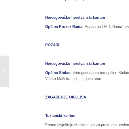
Hercegovačko-neretvanski kanton
Općina Prozor-Rama.
Pripadnici DVD „Rama“ izvrš
POŽARI
Hercegovačko-neretvanski kanton
Sažetak redovnog izvještaja o stanju
u Federaciji BiH, za dane
Općina Stolac.
Vatrogasna jedinica općine Stolac 
22./23.09.2020.godine,...
Vlatka Mačeka, gdje je gorio stan.
ZAGAĐENJE OKOLIŠA
Tuzlanski kanton
Prema izvještaju Ministarstva za prostorno uređen