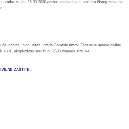
litet zraka za dan 23.09.2020 godine odgovarao je kvalitetu čistog zraka na
ce.
ručju općina Livno, Vitez i grada Goražde timovi Federalne uprave civilne
ili su 41 eksplozivno sredstvo i 2500 komada streljiva.
IVILNE ZAŠTITE