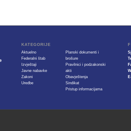
KATEGORIJE
F
Aktuelno
Planski dokumenti i
S
Federalni štab
brošure
T
Izvještaji
Pravilnici i podzakonski
F
Javne nabavke
akti
W
Zakoni
Obavještenja
E
Uredbe
Sindikat
Pristup informacijama