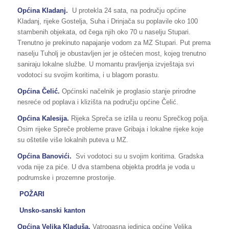
Općina Kladanj.
U protekla 24 sata, na području općine
Kladanj, rijeke Gostelja, Suha i Drinjača su poplavile oko 100
stambenih objekata, od čega njih oko 70 u naselju Stupari.
Trenutno je prekinuto napajanje vodom za MZ Stupari. Put prema
naselju Tuholj je obustavljen jer je oštećen most, kojeg trenutno
saniraju lokalne službe. U momantu pravljenja izvještaja svi
vodotoci su svojim koritima, i u blagom porastu.
Općina Čelić.
Općinski načelnik je proglasio stanje prirodne
nesreće od poplava i klizišta na području općine Čelić.
Općina Kalesija.
Rijeka Spreča se izlila u reonu Sprečkog polja.
Osim rijeke Spreče probleme prave Gribaja i lokalne rijeke koje
su oštetile više lokalnih puteva u MZ.
Općina Banovići.
Svi vodotoci su u svojim koritima. Gradska
voda nije za piće. U dva stambena objekta prodrla je voda u
podrumske i prozemne prostorije.
POŽARI
Unsko-sanski kanton
Općina Velika Kladuša.
Vatrogasna jedinica općine Velika