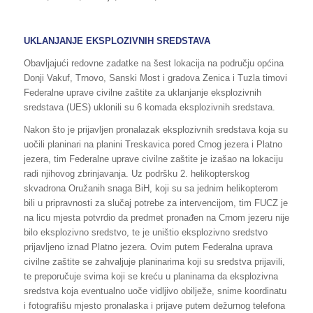
UKLANJANJE EKSPLOZIVNIH SREDSTAVA
Obavljajući redovne zadatke na šest lokacija na području općina
Donji Vakuf, Trnovo, Sanski Most i gradova Zenica i Tuzla timovi
Federalne uprave civilne zaštite za uklanjanje eksplozivnih
sredstava (UES) uklonili su 6 komada eksplozivnih sredstava.
Nakon što je prijavljen pronalazak eksplozivnih sredstava koja su
uočili planinari na planini Treskavica pored Crnog jezera i Platno
jezera, tim Federalne uprave civilne zaštite je izašao na lokaciju
radi njihovog zbrinjavanja. Uz podršku 2. helikopterskog
skvadrona Oružanih snaga BiH, koji su sa jednim helikopterom
bili u pripravnosti za slučaj potrebe za intervencijom, tim FUCZ je
na licu mjesta potvrdio da predmet pronađen na Crnom jezeru nije
bilo eksplozivno sredstvo, te je uništio eksplozivno sredstvo
prijavljeno iznad Platno jezera. Ovim putem Federalna uprava
civilne zaštite se zahvaljuje planinarima koji su sredstva prijavili,
te preporučuje svima koji se kreću u planinama da eksplozivna
sredstva koja eventualno uoče vidljivo obilježe, snime koordinatu
i fotografišu mjesto pronalaska i prijave putem dežurnog telefona