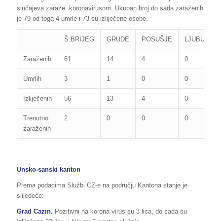
slučajeva zaraze koronavirusom. Ukupan broj do sada zaraženih
je 79 od toga 4 umrle i 73 su izliječene osobe.
Š.BRIJEG
GRUDE
POSUŠJE
LJUBUŠKI
Zaraženih
61
14
4
0
Umrlih
3
1
0
0
Izliječenih
56
13
4
0
Trenutno
2
0
0
0
zaraženih
Unsko-sanski kanton
Prema podacima Službi CZ-e na području Kantona stanje je
slijedeće:
Grad Cazin.
Pozitivni na korona virus su 3 lica, do sada su