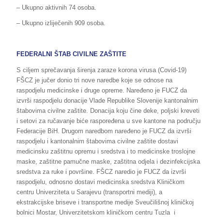
– Ukupno aktivnih 74 osoba.
– Ukupno izliječenih 909 osoba.
FEDERALNI ŠTAB CIVILNE ZAŠTITE
S ciljem sprečavanja širenja zaraze korona virusa (Covid-19)
FŠCZ je jučer donio tri nove naredbe koje se odnose na
raspodjelu medicinske i druge opreme. Naređeno je FUCZ da
izvrši raspodjelu donacije Vlade Republike Slovenije kantonalnim
štabovima civilne zaštite. Donacija koju čine deke, poljski kreveti
i setovi za ručavanje biće raspoređena u sve kantone na području
Federacije BiH. Drugom naredbom naređeno je FUCZ da izvrši
raspodjelu i kantonalnim štabovima civilne zaštite dostavi
medicinsku zaštitnu opremu i sredstva i to medicinske troslojne
maske, zaštitne pamučne maske, zaštitna odjela i dezinfekcijska
sredstva za ruke i površine. FŠCZ naredio je FUCZ da izvrši
raspodjelu, odnosno dostavi medicinska sredstva Kliničkom
centru Univerziteta u Sarajevu (transportni mediji), a
ekstrakcijske briseve i transportne medije Sveučilišnoj kliničkoj
bolnici Mostar, Univerzitetskom kliničkom centru Tuzla i