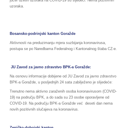
jučer uzetih uzoraka na COVID-19 su sljedeći: Nema pozitivnih
uzoraka.
Bosansko-podrinjski kanton Goražde
Aktivnosti na preduzimanju mjera suzbijanja koronavirusa,
postupa se po Naredbama Federalnog i Kantonalnog štaba CZ-e.
JU Zavod za javno zdravstvo BPK-a Goražde:
Na osnovu informacije dobijene od JU Zavod za javno zdravstvo
BPK-a Goražde, u posljednjih 24 sata zabilježeno je slijedeće:
Trenutno nema aktivno zaraženih osoba koronavirusom (COVID-
19) na području BPK, a do sada su 23 osobe oporavljene od
COVID-19. Na području BPK-a Goražde već deseti dan nema
novih pozitivnih slučajeva na koronavirus.
Zeničko-dobojski kanton