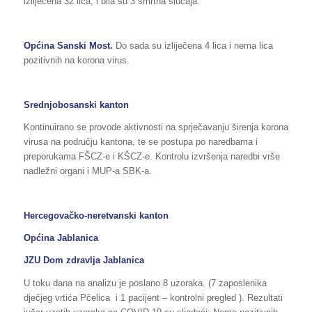
izliječena 32 lica, i bila su 3 smrtna slučaja.
Općina Sanski Most.
Do sada su izliječena 4 lica i nema lica
pozitivnih na korona virus.
Srednjobosanski kanton
Kontinuirano se provode aktivnosti na sprječavanju širenja korona
virusa na području kantona, te se postupa po naredbama i
preporukama FŠCZ-e i KŠCZ-e. Kontrolu izvršenja naredbi vrše
nadležni organi i MUP-a SBK-a.
Hercegovačko-neretvanski kanton
Općina Jablanica
JZU Dom zdravlja Jablanica
U toku dana na analizu je poslano 8 uzoraka. (7 zaposlenika
dječjeg vrtića Pčelica i 1 pacijent – kontrolni pregled ). Rezultati