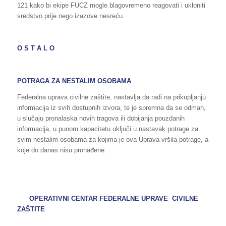
121 kako bi ekipe FUCZ mogle blagovremeno reagovati i ukloniti
sredstvo prije nego izazove nesreću.
O S T A L O
POTRAGA ZA NESTALIM OSOBAMA
Federalna uprava civilne zaštite, nastavlja da radi na prikupljanju
informacija iz svih dostupnih izvora, te je spremna da se odmah,
u slučaju pronalaska novih tragova ili dobijanja pouzdanih
informacija, u punom kapacitetu uključi u nastavak potrage za
svim nestalim osobama za kojima je ova Uprava vršila potrage, a
koje do danas nisu pronađene.
OPERATIVNI CENTAR FEDERALNE UPRAVE CIVILNE
ZAŠTITE