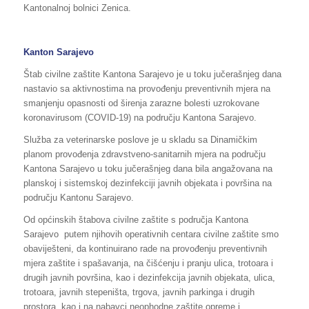
Kantonalnoj bolnici Zenica.
Kanton Sarajevo
Štab civilne zaštite Kantona Sarajevo je u toku jučerašnjeg dana
nastavio sa aktivnostima na provođenju preventivnih mjera na
smanjenju opasnosti od širenja zarazne bolesti uzrokovane
koronavirusom (COVID-19) na području Kantona Sarajevo.
Služba za veterinarske poslove je u skladu sa Dinamičkim
planom provođenja zdravstveno-sanitarnih mjera na području
Kantona Sarajevo u toku jučerašnjeg dana bila angažovana na
planskoj i sistemskoj dezinfekciji javnih objekata i površina na
području Kantonu Sarajevo.
Od općinskih štabova civilne zaštite s područja Kantona
Sarajevo putem njihovih operativnih centara civilne zaštite smo
obaviješteni, da kontinuirano rade na provođenju preventivnih
mjera zaštite i spašavanja, na čišćenju i pranju ulica, trotoara i
drugih javnih površina, kao i dezinfekcija javnih objekata, ulica,
trotoara, javnih stepeništa, trgova, javnih parkinga i drugih
prostora, kao i na nabavci neophodne zaštite opreme i