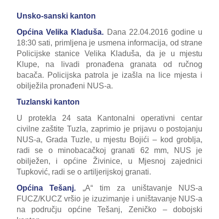
Unsko-sanski kanton
Općina Velika Kladuša.
Dana 22.04.2016 godine u
18:30 sati, primljena je usmena informacija, od strane
Policijske stanice Velika Kladuša, da je u mjestu
Klupe, na livadi pronađena granata od ručnog
bacača. Policijska patrola je izašla na lice mjesta i
obilježila pronađeni NUS-a.
Tuzlanski kanton
U protekla 24 sata Kantonalni operativni centar
civilne zaštite Tuzla, zaprimio je prijavu o postojanju
NUS-a, Grada Tuzle, u mjestu Bojići – kod groblja,
radi se o minobacačkoj granati 62 mm, NUS je
obilježen, i općine Živinice, u Mjesnoj zajednici
Tupković, radi se o artiljerijskoj granati.
Općina Tešanj.
„A“ tim za uništavanje NUS-a
FUCZ/KUCZ vršio je izuzimanje i uništavanje NUS-a
na području općine Tešanj, Zeničko – dobojski