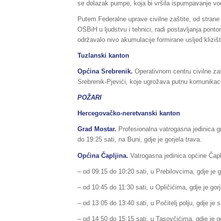
se dolazak pumpe, koja bi vršila ispumpavanje vode
Putem Federalne uprave civilne zaštite, od stran
OSBiH u ljudstvu i tehnici, radi postavljanja pont
održavalo nivo akumulacije formirane usljed klizi
Tuzlanski kanton
Općina Srebrenik.
Operativnom centru civilne zaš
Srebrenik-Pjevići, koje ugrožava putnu komunikaci
POŽARI
Hercegovačko-neretvanski kanton
Grad Mostar.
Profesionalna vatrogasna jedinica g
do 19:25 sati, na Buni, gdje je gorjela trava.
Općina Čapljina.
Vatrogasna jedinica općine Čaplj
– od 09:15 do 10:20 sati, u Prebilovcima, gdje je 
– od 10:45 do 11:30 sati, u Opličićima, gdje je gorje
– od 13:05 do 13:40 sati, u Počitelj polju, gdje je
– od 14:50 do 15:15 sati, u Tasovčićima, gdje je g