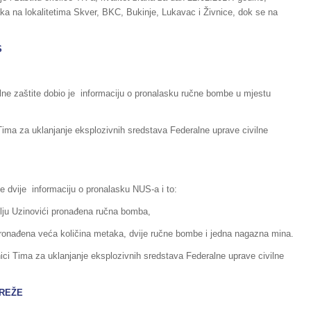
ka na lokalitetima Skver, BKC, Bukinje, Lukavac i Živnice, dok se na
S
vilne zaštite dobio je informaciju o pronalasku ručne bombe u mjestu
i Tima za uklanjanje eksplozivnih sredstava Federalne uprave civilne
 je dvije informaciju o pronalasku NUS-a i to:
selju Uzinovići pronađena ručna bomba,
e pronađena veća količina metaka, dvije ručne bombe i jedna nagazna mina.
ici Tima za uklanjanje eksplozivnih sredstava Federalne uprave civilne
MREŽE