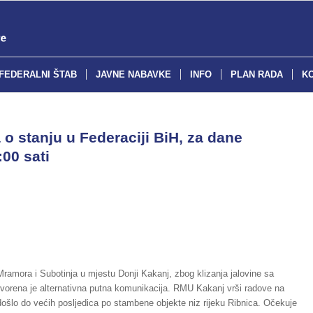
FEDERALNI ŠTAB
JAVNE NABAVKE
INFO
PLAN RADA
K
o stanju u Federaciji BiH, za dane
:00 sati
 Mramora i Subotinja u mjestu Donji Kakanj, zbog klizanja jalovine sa
tvorena je alternativna putna komunikacija. RMU Kakanj vrši radove na
došlo do većih posljedica po stambene objekte niz rijeku Ribnica. Očekuje