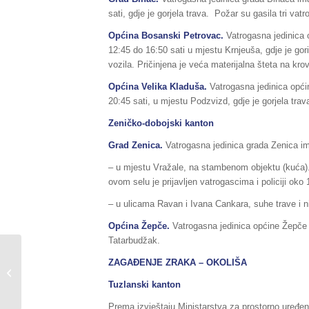
sati, gdje je gorjela trava. Požar su gasila tri va
Općina Bosanski Petrovac.
Vatrogasna jedinica 
12:45 do 16:50 sati u mjestu Krnjeuša, gdje je gori
vozila. Pričinjena je veća materijalna šteta na krov
Općina Velika Kladuša.
Vatrogasna jedinica opći
20:45 sati, u mjestu Podzvizd, gdje je gorjela trav
Zeničko-dobojski kanton
Grad Zenica.
Vatrogasna jedinica grada Zenica ima
– u mjestu Vražale, na stambenom objektu (kuća).
ovom selu je prijavljen vatrogascima i policiji oko 
– u ulicama Ravan i Ivana Cankara, suhe trave i ni
Općina Žepče.
Vatrogasna jedinica općine Žepče i
Tatarbudžak.
Sažetak Redovnog izvještaja o stanju
ZAGAĐENJE ZRAKA – OKOLIŠA
u Federaciji BiH, za dane
Tuzlanski kanton
21./22.02.2017....
Prema izvještaju Ministarstva za prostorno uređenj