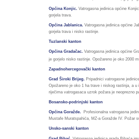
Općina Konjic.
Vatrogasna jedinica općine Konjic 
gorjela trava.
Općina Jablanica.
Vatrogasna jedinica općine Jab
gorjela trava i nisko rastinje.
Tuzlanski kanton
Općina Gradačac.
Vatrogasna jedinica općine Gr
je gorjelo nisko rastinje. Opožareno je oko 2000 m
Zapadnohercegovački kanton
Grad Široki Brijeg.
Pripadnici vatrogasne jedinice 
Opožareno je oko 1 ha trave i niskog rastinja, a u
riječima vatrogasaca uzrok požara je neoprezno p
Bosansko-podrinjski kanton
Općina Goražde.
Profesionalna vatrogasna jedini
Mustafe Muratspahića, MZ-a Goražde IV. Požar su
Unsko-sanski kanton
Grad Bihać.
Vatrogasna jedinica grada Bihaća ima