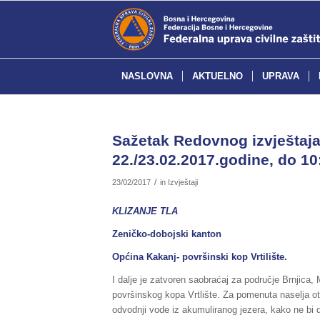
NASLOVNA
AKTUELNO
UPRAVA
Sažetak Redovnog izvještaja 
22./23.02.2017.godine, do 10
/
23/02/2017
in
Izvještaji
KLIZANJE TLA
Zeničko-dobojski kanton
Općina Kakanj- površinski kop Vrtilište.
I dalje je zatvoren saobraćaj za područje Brnjica,
površinskog kopa Vrtlište. Za pomenuta naselja o
odvodnji vode iz akumuliranog jezera, kako ne bi 