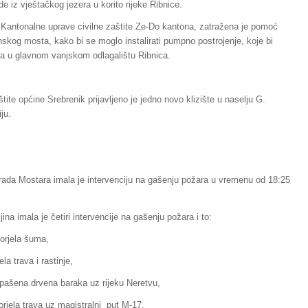
 iz vještačkog jezera u korito rijeke Ribnice.
e Kantonalne uprave civilne zaštite Ze-Do kantona, zatražena je pomoć
onskog mosta, kako bi se moglo instalirati pumpno postrojenje, koje bi
šta u glavnom vanjskom odlagalištu Ribnica.
tite općine Srebrenik prijavljeno je jedno novo klizište u naselju G.
ju.
rada Mostara imala je intervenciju na gašenju požara u vremenu od 18:25
ina imala je četiri intervencije na gašenju požara i to:
gorjela šuma,
la trava i rastinje,
 spašena drvena baraka uz rijeku Neretvu,
orjela trava uz magistralni put M-17.