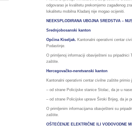
odgovarao je kvalitetu prekomjerno zagađenog zra
lokalitetu mobilna Kladanj nije mogao ocijeniti.
NEEKSPLODIRANA UBOJNA SREDSTVA – NU
Srednjobosanski kanton
Općina Kiseljak.
Kantonalni operativni centar ci
Podastinje.
O primljenoj informaciji obaviješteni su pripadnic
zaštite.
Hercegovačko-neretvanski kanton
Kantonalni operativni centar civilne zaštite primio
– od strane Policijske stanice Stolac, da je u na
– od strane Policijske uprave Široki Brijeg, da j
O primljenim informacijama obavješteni su pripadn
zaštite.
OŠTEĆENJE ELEKTRIČNE ILI VODOVODNE 