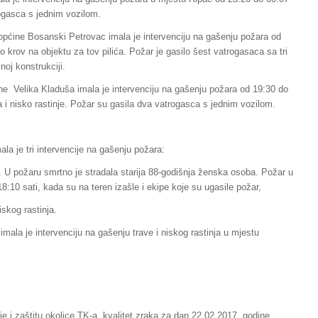
trogasca s jednim vozilom.
općine Bosanski Petrovac imala je intervenciju na gašenju požara od
o krov na objektu za tov pilića. Požar je gasilo šest vatrogasaca sa tri
noj konstrukciji.
ne Velika Kladuša imala je intervenciju na gašenju požara od 19:30 do
a i nisko rastinje. Požar su gasila dva vatrogasca s jednim vozilom.
la je tri intervencije na gašenju požara:
 U požaru smrtno je stradala starija 88-godišnja ženska osoba. Požar u
18:10 sati, kada su na teren izašle i ekipe koje su ugasile požar,
skog rastinja.
mala je intervenciju na gašenju trave i niskog rastinja u mjestu
e i zaštitu okolice TK-a, kvalitet zraka za dan 22.02.2017. godine,