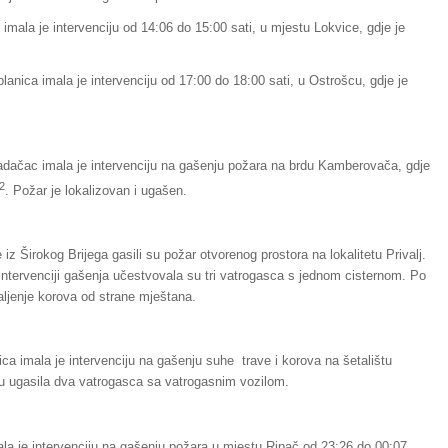
imala je intervenciju od 14:06 do 15:00 sati, u mjestu Lokvice, gdje je
lanica imala je intervenciju od 17:00 do 18:00 sati, u Ostrošcu, gdje je
adačac imala je intervenciju na gašenju požara na brdu Kamberovača, gdje
2
. Požar je lokalizovan i ugašen.
iz Širokog Brijega gasili su požar otvorenog prostora na lokalitetu Privalj.
 intervenciji gašenja učestvovala su tri vatrogasca s jednom cisternom. Po
aljenje korova od strane mještana.
ca imala je intervenciju na gašenju suhe trave i korova na šetalištu
 ugasila dva vatrogasca sa vatrogasnim vozilom.
la je intervenciju na gašenju požara u mjestu Ripač od 23:26 do 00:07