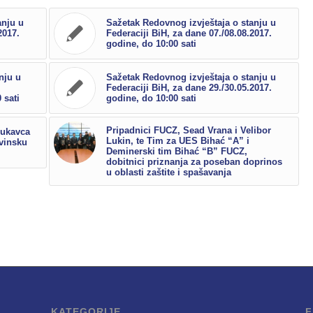
anju u
Sažetak Redovnog izvještaja o stanju u
2017.
Federaciji BiH, za dane 07./08.08.2017.
godine, do 10:00 sati
nju u
Sažetak Redovnog izvještaja o stanju u
Federaciji BiH, za dane 29./30.05.2017.
 sati
godine, do 10:00 sati
Pripadnici FUCZ, Sead Vrana i Velibor
Lukavca
Lukin, te Tim za UES Bihać “A” i
evinsku
Deminerski tim Bihać “B” FUCZ,
dobitnici priznanja za poseban doprinos
u oblasti zaštite i spašavanja
KATEGORIJE
F