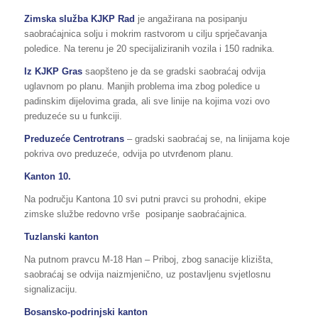
Zimska služba KJKP Rad
je angažirana na posipanju
saobraćajnica solju i mokrim rastvorom u cilju sprječavanja
poledice. Na terenu je 20 specijaliziranih vozila i 150 radnika.
Iz KJKP Gras
saopšteno je da se gradski saobraćaj odvija
uglavnom po planu. Manjih problema ima zbog poledice u
padinskim dijelovima grada, ali sve linije na kojima vozi ovo
preduzeće su u funkciji.
Preduzeće Centrotrans
– gradski saobraćaj se, na linijama koje
pokriva ovo preduzeće, odvija po utvrđenom planu.
Kanton 10.
Na području Kantona 10 svi putni pravci su prohodni, ekipe
zimske službe redovno vrše posipanje saobraćajnica.
Tuzlanski kanton
Na putnom pravcu M-18 Han – Priboj, zbog sanacije klizišta,
saobraćaj se odvija naizmjenično, uz postavljenu svjetlosnu
signalizaciju.
Bosansko-podrinjski kanton