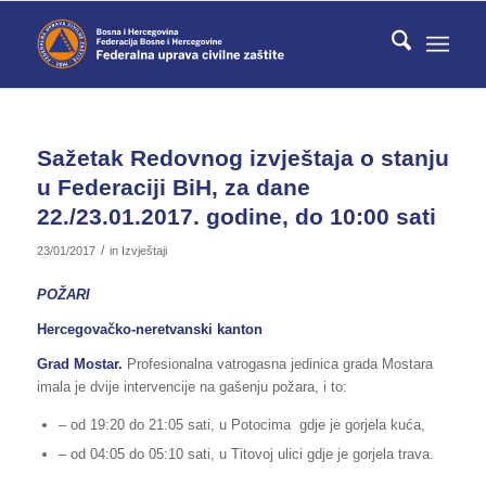
Sažetak Redovnog izvještaja o stanju
u Federaciji BiH, za dane
22./23.01.2017. godine, do 10:00 sati
/
23/01/2017
in
Izvještaji
POŽARI
Hercegovačko-neretvanski kanton
Grad Mostar.
Profesionalna vatrogasna jedinica grada Mostara
imala je dvije intervencije na gašenju požara, i to:
– od 19:20 do 21:05 sati, u Potocima gdje je gorjela kuća,
– od 04:05 do 05:10 sati, u Titovoj ulici gdje je gorjela trava.