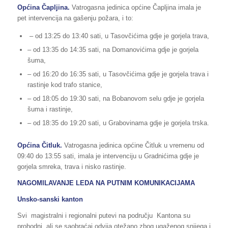
Općina Čapljina.
Vatrogasna jedinica općine Čapljina imala je
pet intervencija na gašenju požara, i to:
– od 13:25 do 13:40 sati, u Tasovčićima gdje je gorjela trava,
– od 13:35 do 14:35 sati, na Domanovićima gdje je gorjela
šuma,
– od 16:20 do 16:35 sati, u Tasovčićima gdje je gorjela trava i
rastinje kod trafo stanice,
– od 18:05 do 19:30 sati, na Bobanovom selu gdje je gorjela
šuma i rastinje,
– od 18:35 do 19:20 sati, u Grabovinama gdje je gorjela trska.
Općina Čitluk.
Vatrogasna jedinica općine Čitluk u vremenu od
09:40 do 13:55 sati, imala je intervenciju u Gradnićima gdje je
gorjela smreka, trava i nisko rastinje.
NAGOMILAVANJE LEDA NA PUTNIM KOMUNIKACIJAMA
Unsko-sanski kanton
Svi magistralni i regionalni putevi na području Kantona su
prohodni, ali se saobraćaj odvija otežano zbog ugaženog snijega i