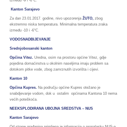
između -9 i -6°C.
Kanton Sarajevo
Za dan 23.01.2017. godine, nivo upozorenja
ŽUTO
,
zbog
ekstremno niska temperatura. Minimalna temperatura zraka
između -10 i -6°C.
VODOSNADBIJEVANJE
Srednjobosanski kanton
Općina Vitez.
Uredna, osim na prostoru općine Vitez, gdje
pojedina domaćinstva u okolnim naseljima imaju problem sa
dotokom pitke vode, zbog zamrznutih izvorišta i cijevi.
Kanton 10
Općina Kupres.
Na području općine Kupres otežano je
snabdjevanje vodom, dok u ostalim općinama Kantona 10 nema
većih poteškoća.
NEEKSPLODIRANA UBOJNA SREDSTVA – NUS
Kanton Sarajevo
Od strane građanina primljena je informacija o pronalasku NUS-a,