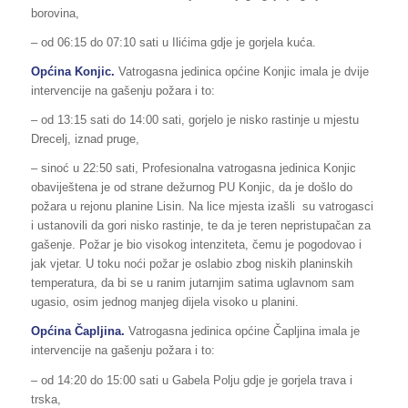
borovina,
– od 06:15 do 07:10 sati u Ilićima gdje je gorjela kuća.
Općina Konjic.
Vatrogasna jedinica općine Konjic imala je dvije
intervencije na gašenju požara i to:
– od 13:15 sati do 14:00 sati, gorjelo je nisko rastinje u mjestu
Drecelj, iznad pruge,
– sinoć u 22:50 sati, Profesionalna vatrogasna jedinica Konjic
obaviještena je od strane dežurnog PU Konjic, da je došlo do
požara u rejonu planine Lisin. Na lice mjesta izašli su vatrogasci
i ustanovili da gori nisko rastinje, te da je teren nepristupačan za
gašenje. Požar je bio visokog intenziteta, čemu je pogodovao i
jak vjetar. U toku noći požar je oslabio zbog niskih planinskih
temperatura, da bi se u ranim jutarnjim satima uglavnom sam
ugasio, osim jednog manjeg dijela visoko u planini.
Općina Čapljina.
Vatrogasna jedinica općine Čapljina imala je
intervencije na gašenju požara i to:
– od 14:20 do 15:00 sati u Gabela Polju gdje je gorjela trava i
trska,