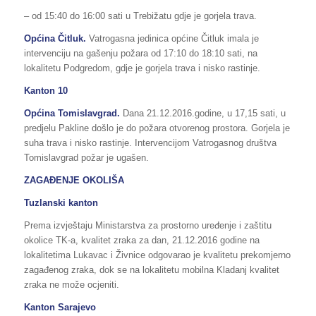
– od 15:40 do 16:00 sati u Trebižatu gdje je gorjela trava.
Općina Čitluk.
Vatrogasna jedinica općine Čitluk imala je
intervenciju na gašenju požara od 17:10 do 18:10 sati, na
lokalitetu Podgredom, gdje je gorjela trava i nisko rastinje.
Kanton 10
Općina Tomislavgrad.
Dana 21.12.2016.godine, u 17,15 sati, u
predjelu Pakline došlo je do požara otvorenog prostora. Gorjela je
suha trava i nisko rastinje. Intervencijom Vatrogasnog društva
Tomislavgrad požar je ugašen.
ZAGAĐENJE OKOLIŠA
Tuzlanski kanton
Prema izvještaju Ministarstva za prostorno uređenje i zaštitu
okolice TK-a, kvalitet zraka za dan, 21.12.2016 godine na
lokalitetima Lukavac i Živnice odgovarao je kvalitetu prekomjerno
zagađenog zraka, dok se na lokalitetu mobilna Kladanj kvalitet
zraka ne može ocjeniti.
Kanton Sarajevo