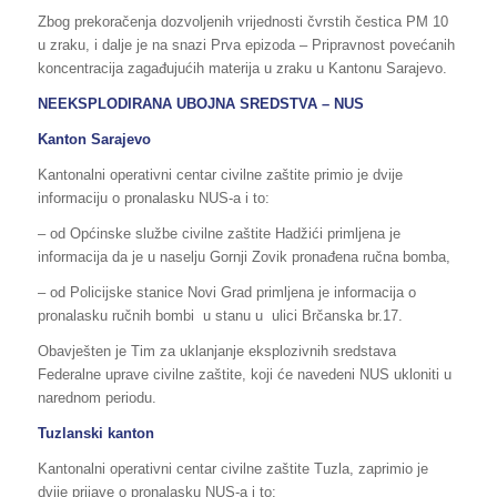
Zbog prekoračenja dozvoljenih vrijednosti čvrstih čestica PM 10
u zraku, i dalje je na snazi Prva epizoda – Pripravnost povećanih
koncentracija zagađujućih materija u zraku u Kantonu Sarajevo.
NEEKSPLODIRANA UBOJNA SREDSTVA – NUS
Kanton Sarajevo
Kantonalni operativni centar civilne zaštite primio je dvije
informaciju o pronalasku NUS-a i to:
– od Općinske službe civilne zaštite Hadžići primljena je
informacija da je u naselju Gornji Zovik pronađena ručna bomba,
– od Policijske stanice Novi Grad primljena je informacija o
pronalasku ručnih bombi u stanu u ulici Brčanska br.17.
Obavješten je Tim za uklanjanje eksplozivnih sredstava
Federalne uprave civilne zaštite, koji će navedeni NUS ukloniti u
narednom periodu.
Tuzlanski kanton
Kantonalni operativni centar civilne zaštite Tuzla, zaprimio je
dvije prijave o pronalasku NUS-a i to: