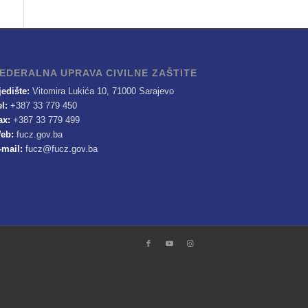
EDERALNA UPRAVA CIVILNE ZAŠTITE
jedište:
Vitomira Lukića 10, 71000 Sarajevo
el:
+387 33 779 450
ax:
+387 33 779 499
eb:
fucz.gov.ba
-mail:
fucz@fucz.gov.ba