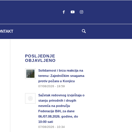
ONTAKT
POSLJEDNJE
OBJAVLJENO
Solidarnost i brza reakcija na
terenu: Zajedničkim snagama
protiv požara u Konjicu
07/08/2026 - 19:59
Sažetak redovnog izvještaja o
stanju prirodnih i drugih
nesreća na području
Federacije BiH, za dane
06./07.08.2026. godine, do
10:00 sati
07/08/2026 - 10:34