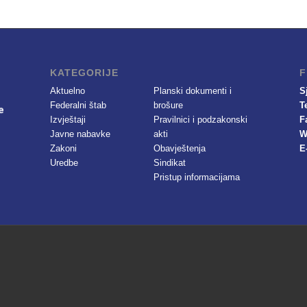
KATEGORIJE
F
Aktuelno
Planski dokumenti i
S
Federalni štab
brošure
T
Izvještaji
Pravilnici i podzakonski
F
Javne nabavke
akti
W
Zakoni
Obavještenja
E
Uredbe
Sindikat
Pristup informacijama