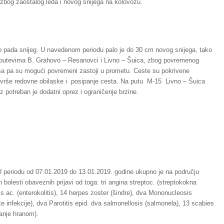
zbog zaostalog leda i novog snijega na kolovozu.
o pada snijeg. U navedenom periodu palo je do 30 cm novog snijega, tako
a putevima B. Grahovo – Resanovci i Livno – Šuica, zbog povremenog
osa pa su mogući povremeni zastoji u prometu. Ceste su pokrivene
vrše redovne obilaske i posipanje cesta. Na putu M-15 Livno – Šuica
z potreban je dodatni oprez i ograničenje brzine.
 periodu od 07.01.2019 do 13.01.2019. godine ukupno je na području
bolesti obaveznih prijavi od toga: tri angina streptoc. (streptokokna
is ac. (enterokolitis), 14 herpes zoster (šindre), dva Mononucleosis
 infekcije), dva Parotitis epid. dva salmonellosis (salmonela), 13 scabies
vanje hranom).