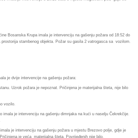
pćine Bosanska Krupa imala je intervenciju na gašenju požara od 18:52 do
na prostorija stambenog objekta. Požar su gasila 2 vatrogasca sa vozilom.
la je dvije intervencije na gašenju požara:
stanu. Uzrok požara je nepoznat. Pričinjena je materijalna šteta, nije bilo
o vozilo.
o imala je intervenciju na gašenju dimnjaka na kući u naselju Čekrekčije.
.
imala je intervenciju na gašenju požara u mjestu Brezovo polje, gdje je
ričinjena je veća materijalna šteta. Povrijeđenih nije bilo.