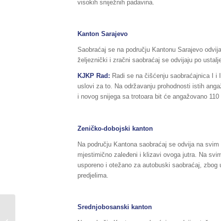
visokih sniježnih padavina.
Kanton Sarajevo
Saobraćaj se na području Kantonu Sarajevo odvija
željeznički i zračni saobraćaj se odvijaju po ustal
KJKP Rad:
Radi se na čišćenju saobraćajnica I i II
uslovi za to. Na održavanju prohodnosti istih ang
i novog snijega sa trotoara bit će angažovano 110 
Zeničko-dobojski kanton
Na području Kantona saobraćaj se odvija na svim 
mjestimično zaleđeni i klizavi ovoga jutra. Na sv
usporeno i otežano za autobuski saobraćaj, zbog u
predjelima.
Srednjobosanski kanton
Sažetak redovnog izvještaja o stanju