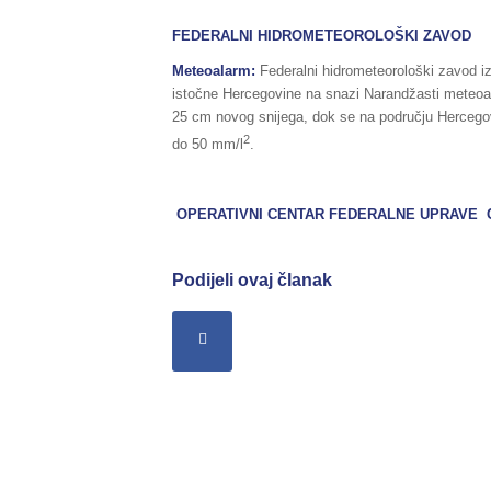
FEDERALNI HIDROMETEOROLOŠKI ZAVOD
Meteoalarm:
Federalni hidrometeorološki zavod i
istočne Hercegovine na snazi Narandžasti meteoal
25 cm novog snijega, dok se na području Hercegov
2
do 50 mm/l
.
OPERATIVNI CENTAR FEDERALNE UPRAVE
C
Podijeli ovaj članak