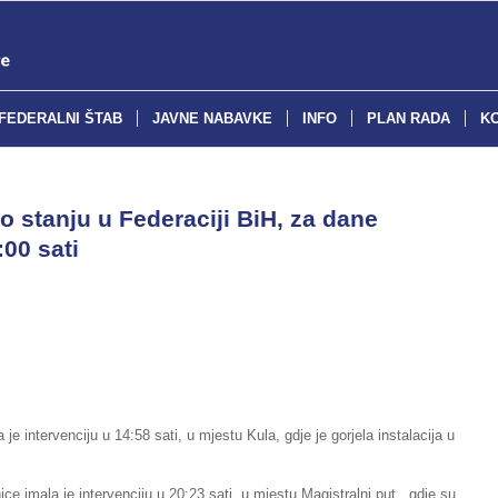
FEDERALNI ŠTAB
JAVNE NABAVKE
INFO
PLAN RADA
K
o stanju u Federaciji BiH, za dane
:00 sati
je intervenciju u 14:58 sati, u mjestu Kula, gdje je gorjela instalacija u
ce imala je intervenciju u 20:23 sati, u mjestu Magistralni put, gdje su