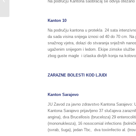
u Federaciji BiH, za dane
Na području Kantona saobraćaj se odvija otežano 
20./21.01.2019.godine,...
Kanton 10
Na području kantona u protekla 24 sata intenzivn
da sada visina snijega iznosi od 40 do 70 cm. N
snažnog vjetra, dolazi do stvaranja snježnih nan
ugaženim snijegom i ledom. Ekipe zimske službe 
zbog guste magle i izlaska divljih konja na kolovo
ZARAZNE BOLESTI KOD LJUDI
Kanton Sarajevo
JU Zavod za javno zdravstvo Kantona Sarajevo: U
Kantona Sarajevo prijavljeno 37 slučajeva zaraznih 
angina), dva Brucellosis (bruceloza) 29 enterocolit
(mononukleoza), 16 nosocomial infections (bolničke
(svrab, šuga), jedan Tbc, dva toxiinfectio al. (tro