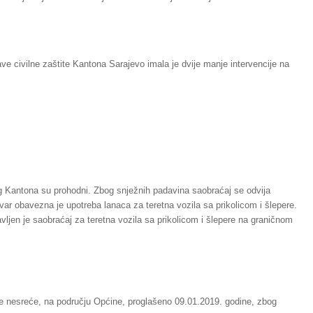
ve civilne zaštite Kantona Sarajevo imala je dvije manje intervencije na
vog Kantona su prohodni. Zbog snježnih padavina saobraćaj se odvija
var obavezna je upotreba lanaca za teretna vozila sa prikolicom i šlepere.
ljen je saobraćaj za teretna vozila sa prikolicom i šlepere na graničnom
dne nesreće, na području Općine, proglašeno 09.01.2019. godine, zbog