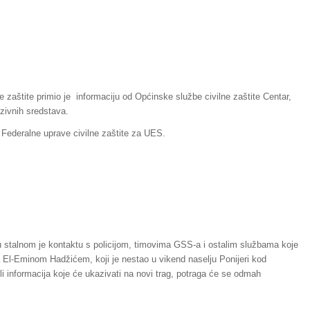
ne zaštite primio je informaciju od Općinske službe civilne zaštite Centar,
zivnih sredstava.
i Federalne uprave civilne zaštite za UES.
 u stalnom je kontaktu s policijom, timovima GSS-a i ostalim službama koje
a El-Eminom Hadžićem, koji je nestao u vikend naselju Ponijeri kod
i informacija koje će ukazivati na novi trag, potraga će se odmah