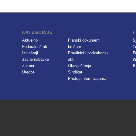
KATEGORIJE
F
Aktuelno
Planski dokumenti i
S
Federalni štab
brošure
T
Izvještaji
Pravilnici i podzakonski
F
Javne nabavke
akti
W
Zakoni
Obavještenja
E
Uredbe
Sindikat
Pristup informacijama