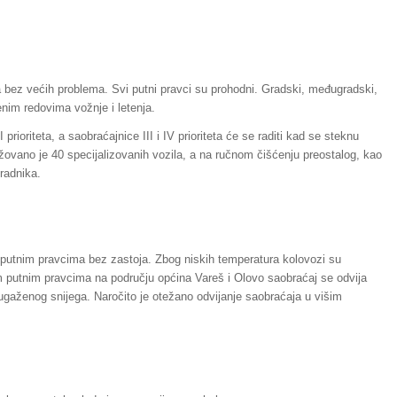
 bez većih problema. Svi putni pravci su prohodni. Gradski, međugradski,
jenim redovima vožnje i letenja.
 prioriteta, a saobraćajnice III i IV prioriteta će se raditi kad se steknu
ažovano je 40 specijalizovanih vozila, a na ručnom čišćenju preostalog, kao
radnika.
putnim pravcima bez zastoja. Zbog niskih temperatura kolovozi su
im putnim pravcima na području općina Vareš i Olovo saobraćaj se odvija
gaženog snijega. Naročito je otežano odvijanje saobraćaja u višim