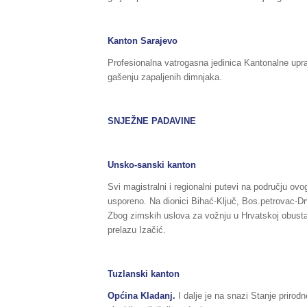
Kanton Sarajevo
Profesionalna vatrogasna jedinica Kantonalne upra
gašenju zapaljenih dimnjaka.
SNJEŽNE PADAVINE
Unsko-sanski kanton
Svi magistralni i regionalni putevi na području o
usporeno. Na dionici Bihać-Ključ, Bos.petrovac-Dr
Zbog zimskih uslova za vožnju u Hrvatskoj obustav
prelazu Izačić.
Tuzlanski kanton
Općina
Kladanj.
I dalje je na snazi Stanje priro