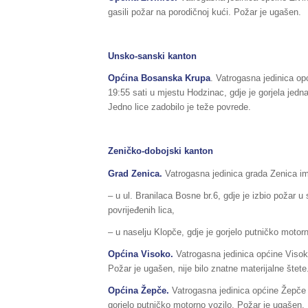
gasili požar na porodičnoj kući. Požar je ugašen.
Unsko-sanski kanton
Općina Bosanska Krupa
. Vatrogasna jedinica o
19:55 sati u mjestu Hodzinac, gdje je gorjela jed
Jedno lice zadobilo je teže povrede.
Zeničko-dobojski kanton
Grad Zenica.
Vatrogasna jedinica grada Zenica ima
– u ul. Branilaca Bosne br.6, gdje je izbio požar u 
povrijeđenih lica,
– u naselju Klopče, gdje je gorjelo putničko motorn
Općina
Visoko
.
Vatrogasna jedinica općine Visok
Požar je ugašen, nije bilo znatne materijalne štete
Općina
Žepče
.
Vatrogasna jedinica općine Žepče 
gorjelo putničko motorno vozilo. Požar je ugašen. P