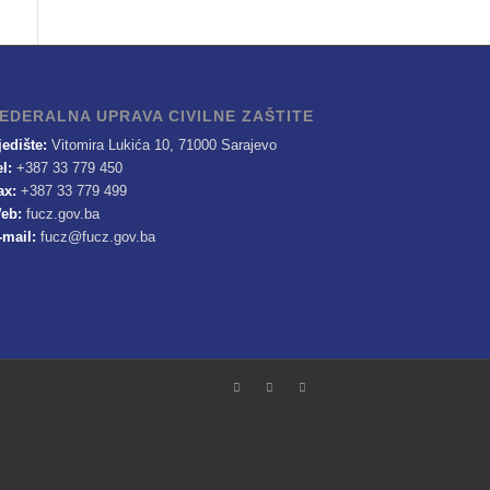
EDERALNA UPRAVA CIVILNE ZAŠTITE
jedište:
Vitomira Lukića 10, 71000 Sarajevo
el:
+387 33 779 450
ax:
+387 33 779 499
eb:
fucz.gov.ba
-mail:
fucz@fucz.gov.ba