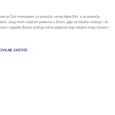
zdao je Žuti meteoalarm za područje većeg dijela BiH, a na području
arm, zbog novih snježnih padavina u Bosni, gdje se lokalno očekuje i do
ine i zapadne Bosne očekuju kišne padavine koje lokalno mogu iznositi i
IVILNE ZAŠTITE