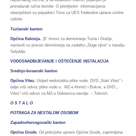
pronalazak ručne bombe.
O primljenim informacijama
obaviješteni su pripadnici Tima za UES Federalne uprave civilne
zaštite.
Tuzlanski kanton
Općina Kalesija.
„B“ timovi za deminiranje Tuzla i Orašje,
nastavili su proces deminiranja na zadatku „Duge njive“ u naselju
Seljublje.
VODOSNADBIJEVANJE I OŠTEĆENJE INSTALACIJA
Srednjo-bosanski kanton
Općina Vitez.
Usljed nedostatka pitke vode, DVD „Stari Vitez“ i
dalje vrši odvoz pitke vode u: MZ-e Ahmići i Bukve, a DVD „
Vitez“ vrši odvoz za MZ-u Dubravica naselje – Tolovići.
O S T A L O
POTRAGA ZA NESTALOM OSOBOM
Zapadnohercegovački kanton
Općina Grude.
Od policijske uprave Općine Grude, zaprimljena