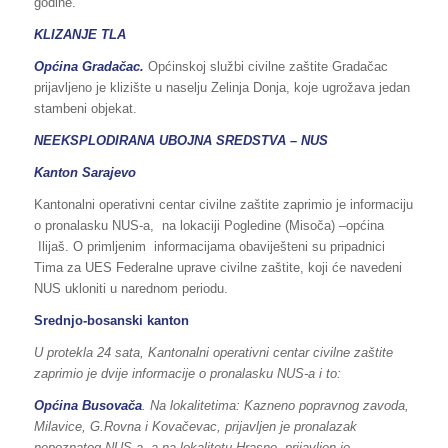
godine.
KLIZANJE TLA
Općina Gradačac.
Općinskoj službi civilne zaštite Gradačac
prijavljeno je klizište u naselju Zelinja Donja, koje ugrožava jedan
stambeni objekat.
NEEKSPLODIRANA UBOJNA SREDSTVA – NUS
Kanton Sarajevo
Kantonalni operativni centar civilne zaštite zaprimio je informaciju
o pronalasku NUS-a, na lokaciji Pogledine (Misoča) –općina
Ilijaš. O primljenim informacijama obaviješteni su pripadnici
Tima za UES Federalne uprave civilne zaštite, koji će navedeni
NUS ukloniti u narednom periodu.
Srednjo-bosanski kanton
U protekla 24 sata, Kantonalni operativni centar civilne zaštite
zaprimio je dvije informacije o pronalasku NUS-a i to:
Općina Busovača
. Na lokalitetima: Kazneno popravnog zavoda,
Milavice, G.Rovna i Kovačevac, prijavljen je pronalazak
nepoznatog NUS-a, a na lokalitetu Hrasno, prijavljen je