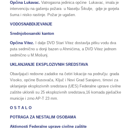
Općina Lukavac.
Vatrogasna jedinica općine Lukavac, imala je
intervenciju na gašenju požara u Naselju Šikulje, gdje je gorjela
šuma i nisko rastinje. Požar je ugašen.
VODOSNABDIJEVANJE
Srednjobosanski kanton
Općina Vitez.
I dalje DVD Stari Vitez dostavlja pitku vodu dva
puta sedmično u donji bazen u Ahmićima, a DVD Vitez jednom
sedmično u M.Mošunj.
UKLANJANJE EKSPLOZIVNIH SREDSTAVA
Obavljajući redovne zadatke na četiri lokacije na području: grada
Visoko, općine Busovača, Ključ i Novi Grad Sarajevo, timovi za
uklanjanje eksplozivnih sredstava (UES) Federalne uprave civilne
zaštite uklonili su 25 eksplozivnih sredstava,16 komada pješačke
municije i zrno AP-T 23 mm.
O S T A L O
POTRAGA ZA NESTALIM OSOBAMA
Aktivnosti Federalne uprave civilne zaštite