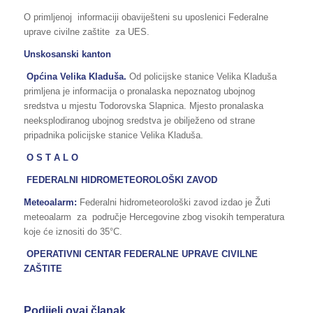
O primljenoj informaciji obaviješteni su uposlenici Federalne
uprave civilne zaštite za UES.
Unskosanski kanton
Općina Velika Kladuša.
Od policijske stanice Velika Kladuša
primljena je informacija o pronalaska nepoznatog ubojnog
sredstva u mjestu Todorovska Slapnica. Mjesto pronalaska
neeksplodiranog ubojnog sredstva je obilježeno od strane
pripadnika policijske stanice Velika Kladuša.
O S T A L O
FEDERALNI HIDROMETEOROLOŠKI ZAVOD
Meteoalarm:
Federalni hidrometeorološki zavod izdao je Žuti
meteoalarm za područje Hercegovine zbog visokih temperatura
koje će iznositi do 35°C.
OPERATIVNI CENTAR FEDERALNE UPRAVE
CIVILNE
ZAŠTITE
Podijeli ovaj članak