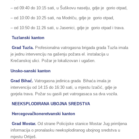
– od 09:40 do 10:15 sati, u Šuškovu naselju, gdje je gorio otpad,
– od 10:00 do 10:25 sati, na Modriču, gdje je gorio otpad,
– od 10:50 do 11:26 sati, u Jasenici, gdje je gorio otpad i trava.
Tuzlanski kanton
Grad Tuzla.
Profesionalna vatrogasna brigada grada Tuzla imala
je jednu intervenciju na gašenju požara el. instalacija u
Krečanskoj ulici. Požar je lokalizovan i ugašen.
Unsko-sanski kanton
Grad Bihać.
Vatrogasna jedinica grada Bihaća imala je
intervenciju od 14:15 do 16:30 sati, u mjestu Izačić, gdje je
gorjela trava. Požar su gasili pet vatrogasaca sa dva vozila.
NEEKSPLODIRANA UBOJNA SREDSTVA
Hercegovačkoneretvanski kanton
Grad Mostar.
Od strane Policijske stanice Mostar Jug primljena
informacija o pronalasku neeksplodiranog ubojnog sredstva u
mjestu Ortiješ.