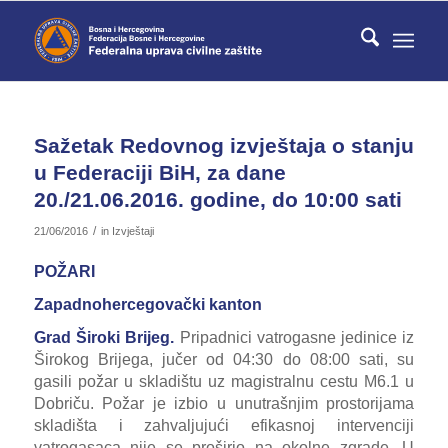
Sažetak Redovnog izvještaja o stanju
u Federaciji BiH, za dane
20./21.06.2016. godine, do 10:00 sati
/
21/06/2016
in
Izvještaji
POŽARI
Zapadnohercegovački kanton
Grad Široki Brijeg.
Pripadnici vatrogasne jedinice iz
Širokog Brijega, jučer od 04:30 do 08:00 sati, su
gasili požar u skladištu uz magistralnu cestu M6.1 u
Dobriču. Požar je izbio u unutrašnjim prostorijama
skladišta i zahvaljujući efikasnoj intervenciji
vatrogasaca nije se proširio na okolne zgrade. U