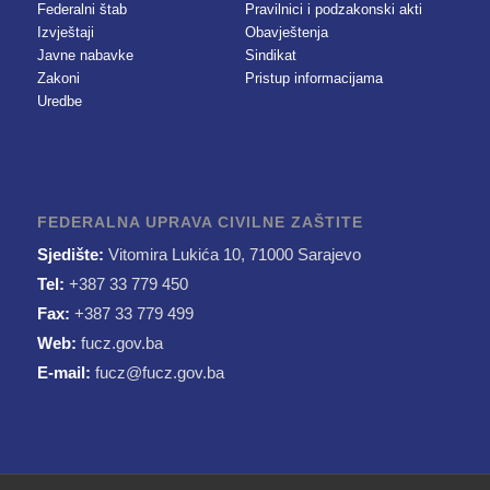
Federalni štab
Pravilnici i podzakonski akti
Izvještaji
Obavještenja
Javne nabavke
Sindikat
Zakoni
Pristup informacijama
Uredbe
FEDERALNA UPRAVA CIVILNE ZAŠTITE
Sjedište:
Vitomira Lukića 10, 71000 Sarajevo
Tel:
+387 33 779 450
Fax:
+387 33 779 499
Web:
fucz.gov.ba
E-mail:
fucz@fucz.gov.ba