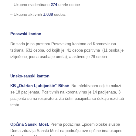
– Ukupno evidentirano
274
umrle osobe.
– Ukupno aktivnih
3.038
osoba.
Posavski kanton
Do sada je na prostoru Posavskog kantona od Koronavirusa
tstirana 631 osoba, od kojih je 41 osoba pozitivna (11 osoba je
izliječeno, jedna osoba je umrla), a aktivno je 29 osoba.
Unsko-sanski kanton
KB „Dr.Irfan Ljubijankić“ Bihać
: Na Infektivnom odjelu nalazi
se 18 pacijenata. Pozitivnih na korona virus je 14 pacijenata, 3
pacijenta su na respiratoru. Za četiri pacijenta se čekaju rezultati
testa.
Općina Sanski Most.
Prema podacima Epidemiološke službe
Doma zdravlja Sanski Most na području ove općine ima ukupno