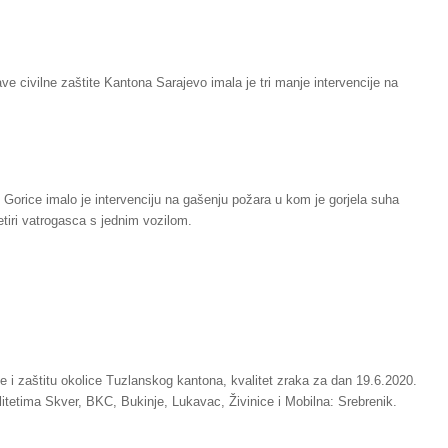
e civilne zaštite Kantona Sarajevo imala je tri manje intervencije na
 Gorice imalo je intervenciju na gašenju požara u kom je gorjela suha
etiri vatrogasca s jednim vozilom.
e i zaštitu okolice Tuzlanskog kantona, kvalitet zraka za dan 19.6.2020.
litetima Skver, BKC, Bukinje, Lukavac, Živinice i Mobilna: Srebrenik.