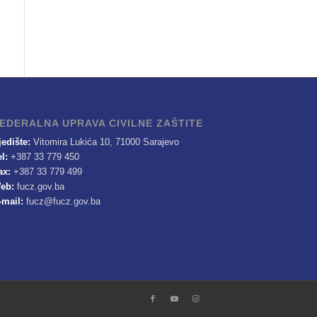
EDERALNA UPRAVA CIVILNE ZAŠTITE
jedište:
Vitomira Lukića 10, 71000 Sarajevo
el:
+387 33 779 450
ax:
+387 33 779 499
eb:
fucz.gov.ba
-mail:
fucz@fucz.gov.ba