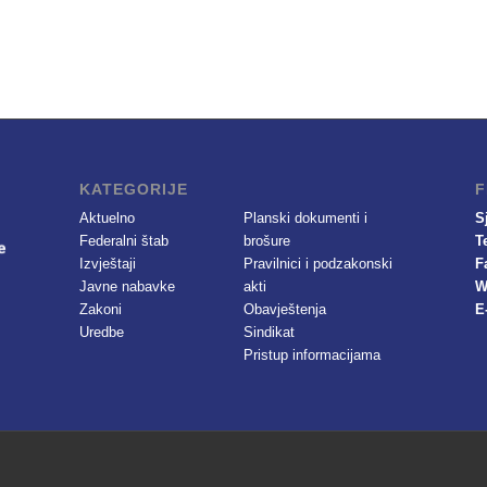
KATEGORIJE
F
Aktuelno
Planski dokumenti i
S
Federalni štab
brošure
T
Izvještaji
Pravilnici i podzakonski
F
Javne nabavke
akti
W
Zakoni
Obavještenja
E
Uredbe
Sindikat
Pristup informacijama