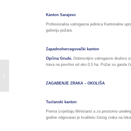
Kanton Sarajevo
Profesionalna vatrogasna jedinica Kantonalne uprav
gašenju požara.
Zapadnohercegovački kanton
Općina Grude.
Dobrovoljno vatrogasno društvo iz
trava na površini od oko 0,5 ha. Požar su gasila č
Sažetak redovnog izvještaja o stanju
u Federaciji BiH, za dane
18./19.06.2020....
ZAGAĐENJE ZRAKA – OKOLIŠA
Tuzlanski kanton
Prema izvještaju Ministarst a za prostorno uređenj
godine odgovarao je kvalitetu čistog zraka na loka