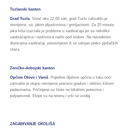
Tuzlanski kanton
Grad Tuzla.
Sinoć oko 22:00 sati, grad Tuzlu zahvatilo je
nevrijeme, sa jakim pljuskovima i grmljavinom. Za 20 minuta
jaka kiša izazvala je probleme u saobraćaju jer se nekoliko
saobraćajnica i raskrsnica našlo pod vodom. Na navedenim
dionicama saobraćaj preusmjeren ili se odvijao preko pješačkih
staza.
Zeničko-dobojski kanton
Općine Olovo i Vareš
. Pojedine dijelove općina u toku noći
zahvatilo je olujno nevrijeme praćeno gradom i obilnim kišnim
padavinama. Pričinjene su štete na lokalnim putevima i
poljoprivredi. Ekipe su na terenu i vrši se uviđaj.
ZAGAĐIVANJE OKOLIŠA