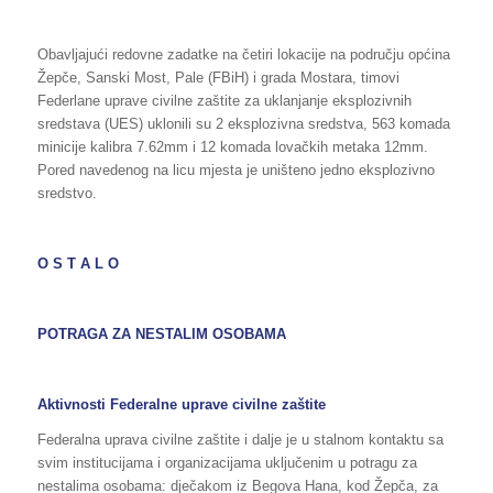
Obavljajući redovne zadatke na četiri lokacije na području općina
Žepče, Sanski Most, Pale (FBiH) i grada Mostara, timovi
Federlane uprave civilne zaštite za uklanjanje eksplozivnih
sredstava (UES) uklonili su 2 eksplozivna sredstva, 563 komada
minicije kalibra 7.62mm i 12 komada lovačkih metaka 12mm.
Pored navedenog na licu mjesta je uništeno jedno eksplozivno
sredstvo.
O S T A L O
POTRAGA ZA NESTALIM OSOBAMA
Aktivnosti Federalne uprave civilne zaštite
Federalna uprava civilne zaštite i dalje je u stalnom kontaktu sa
svim institucijama i organizacijama uključenim u potragu za
nestalima osobama: dječakom iz Begova Hana, kod Žepča, za