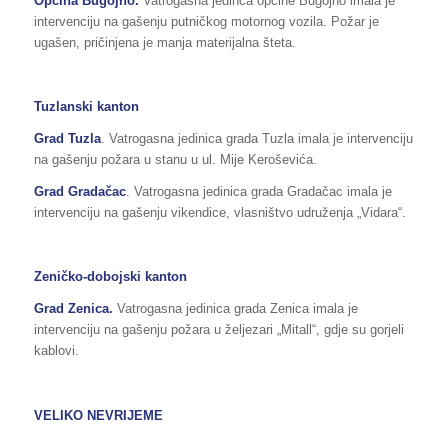
Općina Bugojno.
Vatrogasna jedinca općine Bugojno imala je
intervenciju na gašenju putničkog motornog vozila. Požar je
ugašen, pričinjena je manja materijalna šteta.
Tuzlanski kanton
Grad Tuzla
. Vatrogasna jedinica grada Tuzla imala je intervenciju
na gašenju požara u stanu u ul. Mije Keroševića.
Grad Gradačac
. Vatrogasna jedinica grada Gradačac imala je
intervenciju na gašenju vikendice, vlasništvo udruženja „Vidara“.
Zeničko-dobojski kanton
Grad Zenica.
Vatrogasna jedinica grada Zenica imala je
intervenciju na gašenju požara u željezari „Mitall“, gdje su gorjeli
kablovi.
VELIKO NEVRIJEME