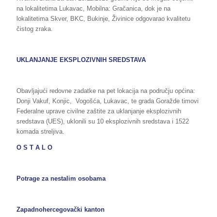
na lokalitetima Lukavac, Mobilna: Gračanica, dok je na
lokalitetima Skver, BKC, Bukinje, Živinice odgovarao kvalitetu
čistog zraka.
UKLANJANJE EKSPLOZIVNIH SREDSTAVA
Obavljajući redovne zadatke na pet lokacija na području općina:
Donji Vakuf, Konjic, Vogošća, Lukavac, te grada Goražde timovi
Federalne uprave civilne zaštite za uklanjanje eksplozivnih
sredstava (UES), uklonili su 10 eksplozivnih sredstava i 1522
komada streljiva.
O S T A L O
Potrage za nestalim osobama
Zapadnohercegovački kanton