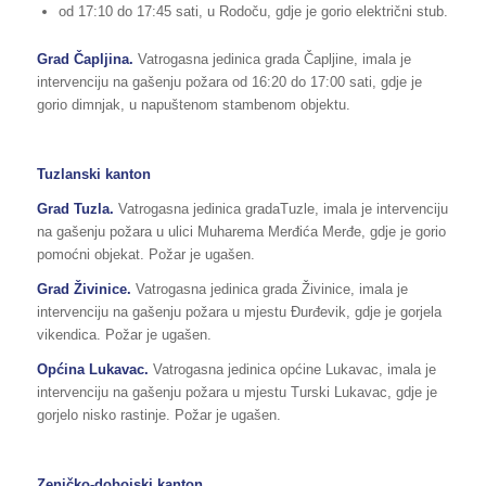
od 17:10 do 17:45 sati, u Rodoču, gdje je gorio električni stub.
Grad Čapljina.
Vatrogasna jedinica grada Čapljine, imala je
intervenciju na gašenju požara od 16:20 do 17:00 sati, gdje je
gorio dimnjak, u napuštenom stambenom objektu.
Tuzlanski kanton
Grad Tuzla.
Vatrogasna jedinica gradaTuzle, imala je intervenciju
na gašenju požara u ulici Muharema Merđića Merđe, gdje je gorio
pomoćni objekat. Požar je ugašen.
Grad Živinice.
Vatrogasna jedinica grada Živinice, imala je
intervenciju na gašenju požara u mjestu Đurđevik, gdje je gorjela
vikendica. Požar je ugašen.
Općina Lukavac.
Vatrogasna jedinica općine Lukavac, imala je
intervenciju na gašenju požara u mjestu Turski Lukavac, gdje je
gorjelo nisko rastinje. Požar je ugašen.
Zeničko-dobojski kanton