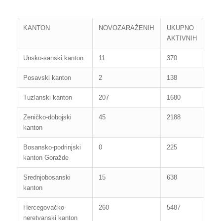
KANTON
NOVOZARAŽENIH
UKUPNO
AKTIVNIH
Unsko-sanski kanton
11
370
Posavski kanton
2
138
Tuzlanski kanton
207
1680
Zeničko-dobojski
45
2188
kanton
Bosansko-podrinjski
0
225
kanton Goražde
Srednjobosanski
15
638
kanton
Hercegovačko-
260
5487
neretvanski kanton