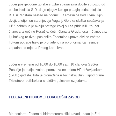
Jučer poslijepodne gorske službe spašavajna dobile su poziv od
osobe inicijala S.D. da je njegov kolega paraglajderist inicijala
B.J. iz Mostara nestao na području Kamešnice kod Livna. Njih
dvojica letjeli su sa prijevoja Vaganj. Gorska služba spašavanja
HBŽ pokrenuo je akciju potrage kojoj su se pridružili i to: pet
članova iz općine Posušje, četiri člana iz Gruda, osam članova iz
Ljubuškog te dva uposlenika Federalne uprave civilne zaštite.
Tokom potrage tijelo je pronađeno na obroncima Kamešnice,
zapadno od mjesta Prolog kod Livna.
Jučer u vremenu od 16:00 do 18:00 sati, 10 članova GSS-a
Posušje je sudjelovalo u potrazi za nestalom HR državljankom
(1980.) godište. Ista je pronađena u Ričinskoj Brini, ispod brane
Tribistovo, pothlađena s lakšim tjelesnim ozljedama.
FEDERALNI HIDROMETEOROLOŠKI ZAVOD
Meteoalarm: Federalni hidrometeorološki zavod, izdao je Žuti