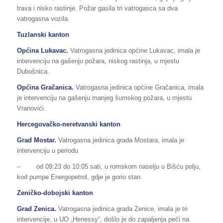
trava i nisko rastinje. Požar gasila tri vatrogasca sa dva
vatrogasna vozila.
Tuzlanski kanton
Općina Lukavac.
Vatrogasna jedinica općine Lukavac, imala je
intervenciju na gašenju požara, niskog rastinja, u mjestu
Dubošnica.
Općina Gračanica.
Vatrogasna jedinica općine Gračanica, imala
je intervenciju na gašenju manjeg šumskog požara, u mjestu
Vranovići.
Hercegovačko-neretvanski kanton
Grad Mostar
.
Vatrogasna jedinica grada Mostara, imala je
intervenciju u periodu
– od 09:23 do 10:05 sati, u romskom naselju u Bišću polju,
kod pumpe Energopetrol, gdje je gorio stan.
Zeničko-dobojski kanton
Grad Zenica.
Vatrogasna jedinica grada Zenice, imala je tri
intervencije, u UO „Henessy“, došlo je do zapaljenja peći na