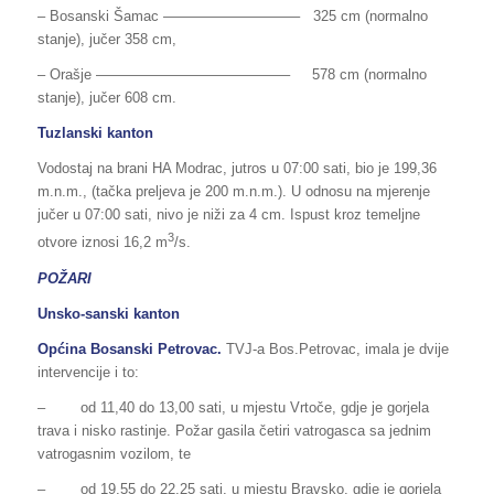
– Bosanski Šamac —————————– 325 cm (normalno
stanje), jučer 358 cm,
– Orašje —————————————– 578 cm (normalno
stanje), jučer 608 cm.
Tuzlanski kanton
Vodostaj na brani HA Modrac, jutros u 07:00 sati, bio je 199,36
m.n.m., (tačka preljeva je 200 m.n.m.). U odnosu na mjerenje
jučer u 07:00 sati, nivo je niži za 4 cm. Ispust kroz temeljne
3
otvore iznosi 16,2 m
/s.
POŽARI
Unsko-sanski kanton
Općina Bosanski Petrovac.
TVJ-a Bos.Petrovac, imala je dvije
intervencije i to:
– od 11,40 do 13,00 sati, u mjestu Vrtoče, gdje je gorjela
trava i nisko rastinje. Požar gasila četiri vatrogasca sa jednim
vatrogasnim vozilom, te
– od 19,55 do 22,25 sati, u mjestu Bravsko, gdje je gorjela