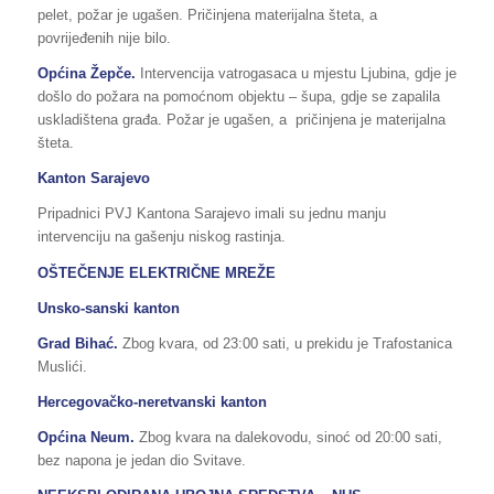
pelet, požar je ugašen. Pričinjena materijalna šteta, a
povrijeđenih nije bilo.
Općina Žepče.
Intervencija vatrogasaca u mjestu Ljubina, gdje je
došlo do požara na pomoćnom objektu – šupa, gdje se zapalila
uskladištena građa. Požar je ugašen, a pričinjena je materijalna
šteta.
Kanton Sarajevo
Pripadnici PVJ Kantona Sarajevo imali su jednu manju
intervenciju na gašenju niskog rastinja.
OŠTEČENJE ELEKTRIČNE MREŽE
Unsko-sanski kanton
Grad Bihać.
Zbog kvara, od 23:00 sati, u prekidu je Trafostanica
Muslići.
Hercegovačko-neretvanski kanton
Općina Neum.
Zbog kvara na dalekovodu, sinoć od 20:00 sati,
bez napona je jedan dio Svitave.