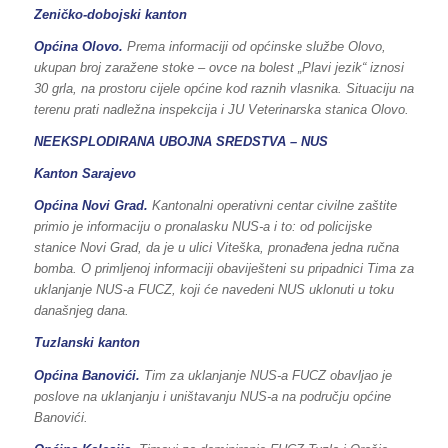
Zeničko-dobojski kanton
Općina Olovo.
Prema informaciji od općinske službe Olovo,
ukupan broj zaražene stoke – ovce na bolest „Plavi jezik“ iznosi
30 grla, na prostoru cijele općine kod raznih vlasnika. Situaciju na
terenu prati nadležna inspekcija i JU Veterinarska stanica Olovo.
NEEKSPLODIRANA UBOJNA SREDSTVA – NUS
Kanton Sarajevo
Općina Novi Grad.
Kantonalni operativni centar civilne zaštite
primio je informaciju o pronalasku NUS-a i to: od policijske
stanice Novi Grad, da je u ulici Viteška, pronađena jedna ručna
bomba. O primljenoj informaciji obaviješteni su pripadnici Tima za
uklanjanje NUS-a FUCZ, koji će navedeni NUS uklonuti u toku
današnjeg dana.
Tuzlanski kanton
Općina Banovići.
Tim za uklanjanje NUS-a FUCZ obavljao je
poslove na uklanjanju i uništavanju NUS-a na području općine
Banovići.