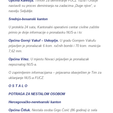
Općina Kalesija.
Timovi za deminiranje FUCZ Tuzla i Orašje
nastavili su proces deminiranja na zadacima „Duge njive“, u
naselju Seljublje.
Srednjo-bosanski kanton
U protekla 24 sata, Kantonalni operativni centar civilne zaštite
primio je dvije informacije o pronalasku NUS-a i to:
Općina Gornji Vakuf – Uskoplje.
U gradu Gornjem Vakufu
prijavljen je pronalazak 6 kom. ručnih bombi i 70 kom. municija
7,62 mm.
Općina Vitez.
U mjestu Novaci prijavljen je pronalazak
nepoznatog NUS-a.
O zaprimljenim informacijama – prijavama obavješten je Tim za
uklanjanje NUS-a FUCZ.
O S T A L O
POTRAGA ZA NESTALOM OSOBOM
Hercegovačko-neretvanski kanton
Općina Čitluk.
Nestala osoba Grgo Ćorić (86 godina) iz sela