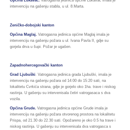
Općina Lukavac.
Vatrogasna jedinica općine Lukavac imala je
intervenciju na gašenju stabla, u ul. 8.Marta.
Zeničko-dobojski kanton
Općina Maglaj.
Vatrogasna jedinica općine Maglaj imala je
intervenciju na gašenju požara u ul. Ivana Pavla II, gdje su
gorjela drva u šupi. Požar je ugašen.
Zapadnohercegovački kanton
Grad Ljubuški
. Vatrogasna jedinica grada Ljubuški, imala je
intervenciju na gašenju požara od 14:00 do 15:20 sati, na
lokalitetu Cvrkića strana, gdje je gorjelo oko 1ha. trave i niskog
rastinja. U gašenju su intervenisala četiri vatrogasaca s dva
vozila.
Općina Grude.
Vatrogasna jedinica općine Grude imala je
intervenciju na gašenju požara otvorenog prostora na lokalitetu
Prispa, od 21.30 do 22.30 sati. Opožareno je oko 0.5 ha trave i
niskog rastinja. U gašenju su intervenisala dva vatrogasca s