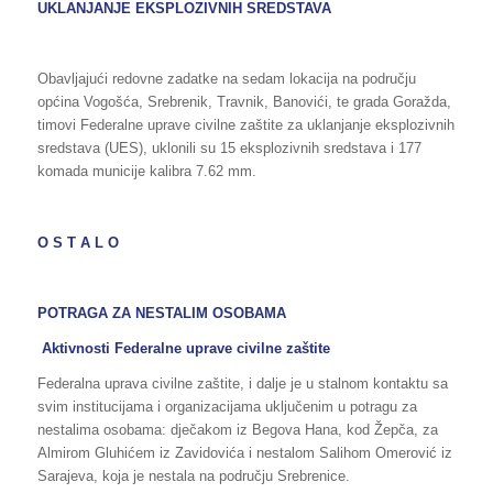
UKLANJANJE EKSPLOZIVNIH SREDSTAVA
Obavljajući redovne zadatke na sedam lokacija na području
općina Vogošća, Srebrenik, Travnik, Banovići, te grada Goražda,
timovi Federalne uprave civilne zaštite za uklanjanje eksplozivnih
sredstava (UES), uklonili su 15 eksplozivnih sredstava i 177
komada municije kalibra 7.62 mm.
O S T A L O
POTRAGA ZA NESTALIM OSOBAMA
Aktivnosti Federalne uprave civilne zaštite
Federalna uprava civilne zaštite, i dalje je u stalnom kontaktu sa
svim institucijama i organizacijama uključenim u potragu za
nestalima osobama: dječakom iz Begova Hana, kod Žepča, za
Almirom Gluhićem iz Zavidovića i nestalom Salihom Omerović iz
Sarajeva, koja je nestala na području Srebrenice.