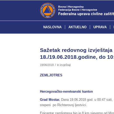
NASLOVNA
AKTUELNO
UPRAVA
Sažetak redovnog izvještaja 
18./19.06.2018.godine, do 10
/
19/06/2018
in
Izvještaji
ZEMLJOTRES
Hercegovačko-neretvanski kanton
Grad Mostar.
Dana 19.06.2018 god. u 00:47 sati,
stepeni po Richterovoj ljestvici.
Epicentar zemljotresa bio je 8 km sjeverno od Mos