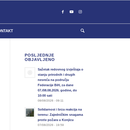
ONTAKT
POSLJEDNJE
OBJAVLJENO
Sažetak redovnog izvještaja o
stanju prirodnih i drugih
nesreća na području
Federacije BiH, za dane
07./08.08.2026. godine, do
10:00 sati
08/08/2026 - 09:11
Solidarnost i brza reakcija na
terenu: Zajedničkim snagama
protiv požara u Konjicu
07/08/2026 - 19:59