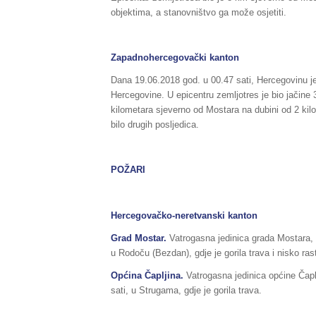
objektima, a stanovništvo ga može osjetiti.
Zapadnohercegovački kanton
Dana 19.06.2018 god. u 00.47 sati, Hercegovinu je
Hercegovine. U epicentru zemljotres je bio jačine
kilometara sjeverno od Mostara na dubini od 2 ki
bilo drugih posljedica.
POŽARI
Hercegovačko-neretvanski kanton
Grad Mostar.
Vatrogasna jedinica grada Mostara, 
u Rodoču (Bezdan), gdje je gorila trava i nisko rast
Općina Čapljina.
Vatrogasna jedinica općine Čapl
sati, u Strugama, gdje je gorila trava.