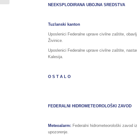
NEEKSPLODIRANA UBOJNA SREDSTVA
Tuzlanski kanton
Uposlenici Federalne uprave civilne zaštite, obavl
Živinice.
Uposlenici Federalne uprave civilne zaštite, nast
Kalesija.
O S T A L O
FEDERALNI HIDROMETEOROLOŠKI ZAVOD
Meteoalarm:
Federalni hidrometeorološki zavod i
upozorenje.