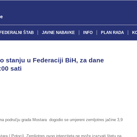
FEDERALNI ŠTAB
JAVNE NABAVKE
INFO
PLAN RADA
K
o stanju u Federaciji BiH, za dane
:00 sati
 na području grada Mostara dogodio se umjereni zemljotres jačine 3,9
tara ( Potoci). Zemljotres ovog intenziteta ne može izazvati štetu na