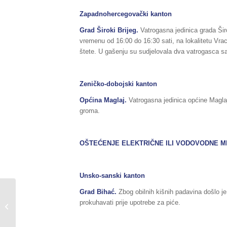
Zapadnohercegovački kanton
Grad Široki Brijeg.
Vatrogasna jedinica grada Šir
vremenu od 16:00 do 16:30 sati, na lokalitetu Vrac
štete. U gašenju su sudjelovala dva vatrogasca s
Zeničko-dobojski kanton
Općina Maglaj.
Vatrogasna jedinica općine Maglaj,
groma.
OŠTEĆENJE ELEKTRIČNE ILI VODOVODNE 
Unsko-sanski kanton
Obavještenje o
Grad
Bihać
.
Zbog obilnih kišnih padavina došlo j
održavanju ispita za
prokuhavati prije upotrebe za piće.
rukovodioca akcije
gašenja požara za...