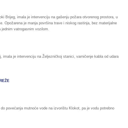
oki Brijeg, imala je intervenciju na gašenju požara otvorenog prostora, u
e. Opožarena je manja površina trave i niskog rastinja, bez materijalne
a jednim vatrogasnim vozilom.
 imala je intervenciju na Željezničkoj stanici, varničenje kabla od udara
MREŽE
e do povećanja mutnoće vode na izvorištu Klokot, pa je vodu potrebno