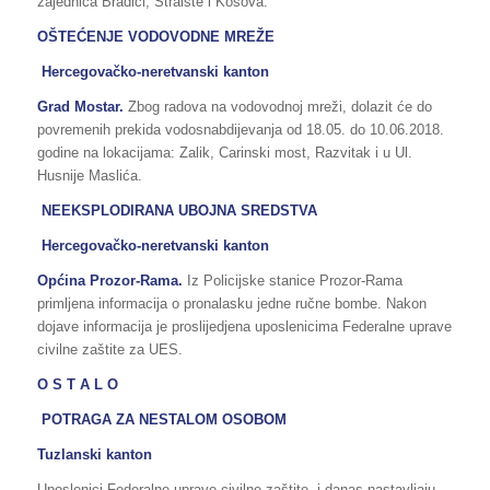
zajednica Bradići, Straište i Kosova.
OŠTEĆENJE VODOVODNE MREŽE
Hercegovačko-neretvanski kanton
Grad Mostar.
Zbog radova na vodovodnoj mreži, dolazit će do
povremenih prekida vodosnabdijevanja od 18.05. do 10.06.2018.
godine na lokacijama: Zalik, Carinski most, Razvitak i u Ul.
Husnije Maslića.
NEEKSPLODIRANA UBOJNA SREDSTVA
Hercegovačko-neretvanski kanton
Općina Prozor-Rama.
Iz Policijske stanice Prozor-Rama
primljena informacija o pronalasku jedne ručne bombe. Nakon
dojave informacija je proslijedjena uposlenicima Federalne uprave
civilne zaštite za UES.
O S T A L O
POTRAGA ZA NESTALOM OSOBOM
Tuzlanski kanton
Uposlenici Federalne uprave civilne zaštite, i danas nastavljaju