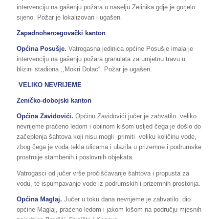
intervenciju na gašenju požara u naselju Zelinika gdje je gorjelo
sijeno. Požar je lokalizovan i ugašen.
Zapadnohercegovački kanton
Općina Posušje.
Vatrogasna jedinica općine Posušje imala je
intervenciju na gašenju požara granulata za umjetnu travu u
blizini stadiona ,,Mokri Dolac“. Požar je ugašen.
VELIKO NEVRIJEME
Zeničko-dobojski kanton
Općina Zavidovići.
Općinu Zavidovići jučer je zahvatilo veliko
nevrijeme praćeno ledom i obilnom kišom usljed čega je došlo do
začeplenja šahtova koji nisu mogli primiti veliku količinu vode,
zbog čega je voda tekla ulicama i ulazila u prizemne i podrumske
prostroije stambenih i poslovnih objekata.
Vatrogasci od jučer vrše pročišćavanje šahtova i propusta za
vodu, te ispumpavanje vode iz podrumskih i prizemnih prostorija.
Općina Maglaj.
Jučer u toku dana nevrijeme je zahvatilo dio
općine Maglaj, praćeno ledom i jakom kišom na području mjesnih