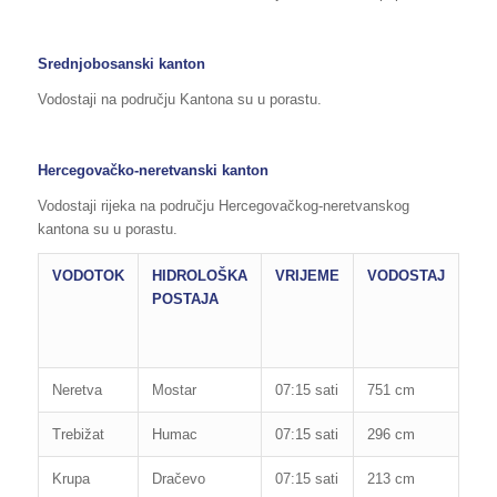
Srednjobosanski kanton
Vodostaji na području Kantona su u porastu.
Hercegovačko-neretvanski kanton
Vodostaji rijeka na području Hercegovačkog-neretvanskog
kantona su u porastu.
VODOTOK
HIDROLOŠKA
VRIJEME
VODOSTAJ
RE
POSTAJA
OB
OD
PO
Neretva
Mostar
07:15 sati
751 cm
850
Trebižat
Humac
07:15 sati
296 cm
280
Krupa
Dračevo
07:15 sati
213 cm
300