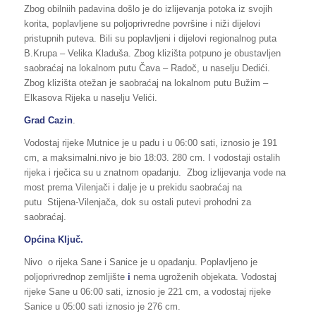
Zbog obilniih padavina došlo je do izlijevanja potoka iz svojih
korita, poplavljene su poljoprivredne površine i niži dijelovi
pristupnih puteva. Bili su poplavljeni i dijelovi regionalnog puta
B.Krupa – Velika Kladuša. Zbog klizišta potpuno je obustavljen
saobraćaj na lokalnom putu Čava – Radoč, u naselju Dedići.
Zbog klizišta otežan je saobraćaj na lokalnom putu Bužim –
Elkasova Rijeka u naselju Velići.
Grad Cazin
.
Vodostaj rijeke Mutnice je u padu i u 06:00 sati, iznosio je 191
cm, a maksimalni.nivo je bio 18:03. 280 cm. I vodostaji ostalih
rijeka i rječica su u znatnom opadanju. Zbog izlijevanja vode na
most prema Vilenjači i dalje je u prekidu saobraćaj na
putu Stijena-Vilenjača, dok su ostali putevi prohodni za
saobraćaj.
Općina Ključ.
Nivo
o rijeka Sane i Sanice je u opadanju. Poplavljeno je
poljoprivrednop zemljište
i
nema ugroženih objekata. Vodostaj
rijeke Sane u 06:00 sati, iznosio je 221 cm, a vodostaj rijeke
Sanice u 05:00 sati iznosio je 276 cm.