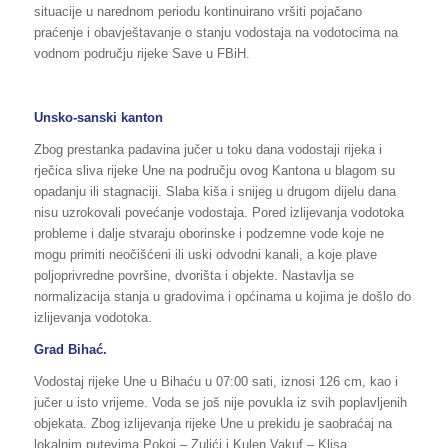
situacije u narednom periodu kontinuirano vršiti pojačano
praćenje i obavještavanje o stanju vodostaja na vodotocima na
vodnom području rijeke Save u FBiH.
Unsko-sanski kanton
Zbog prestanka padavina jučer u toku dana vodostaji rijeka i
rječica sliva rijeke Une na području ovog Kantona u blagom su
opadanju ili stagnaciji. Slaba kiša i snijeg u drugom dijelu dana
nisu uzrokovali povećanje vodostaja. Pored izlijevanja vodotoka
probleme i dalje stvaraju oborinske i podzemne vode koje ne
mogu primiti neočišćeni ili uski odvodni kanali, a koje plave
poljoprivredne površine, dvorišta i objekte. Nastavlja se
normalizacija stanja u gradovima i općinama u kojima je došlo do
izlijevanja vodotoka.
Grad Bihać.
Vodostaj rijeke Une u Bihaću u 07:00 sati, iznosi 126 cm, kao i
jučer u isto vrijeme. Voda se još nije povukla iz svih poplavljenih
objekata. Zbog izlijevanja rijeke Une u prekidu je saobraćaj na
lokalnim putevima Pokoj – Zulići i Kulen Vakuf – Klisa