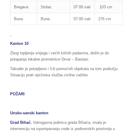
Bregava
Stolac
07:00 sati
103 cm
110
Buna
Buna
07:00 sati
276 cm
265
Kanton 10
Zbog topljenja snijega i većih kišnih padavina, došlo je do
potapanja lokalne prometnice Drvar – Bastasi.
Također je potopljeno i 5-6 pomoćnih objekata na tom području.
Situaciju prati općinska služba civilne zaštite.
POŽARI
Unsko-sanski kanton
Grad Bihać.
Vatrogasna jedinica grada Bihaća, imala je
intervenciju na ispumpavanju vode iz podrumskih prostorija u