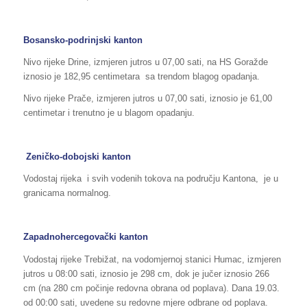
Bosansko-podrinjski kanton
Nivo rijeke Drine, izmjeren jutros u 07,00 sati, na HS Goražde
iznosio je 182,95 centimetara sa trendom blagog opadanja.
Nivo rijeke Prače, izmjeren jutros u 07,00 sati, iznosio je 61,00
centimetar i trenutno je u blagom opadanju.
Zeničko-dobojski kanton
Vodostaj rijeka i svih vodenih tokova na području Kantona, je u
granicama normalnog.
Zapadnohercegovački kanton
Vodostaj rijeke Trebižat, na vodomjernoj stanici Humac, izmjeren
jutros u 08:00 sati, iznosio je 298 cm, dok je jučer iznosio 266
cm (na 280 cm počinje redovna obrana od poplava). Dana 19.03.
od 00:00 sati, uvedene su redovne mjere odbrane od poplava.