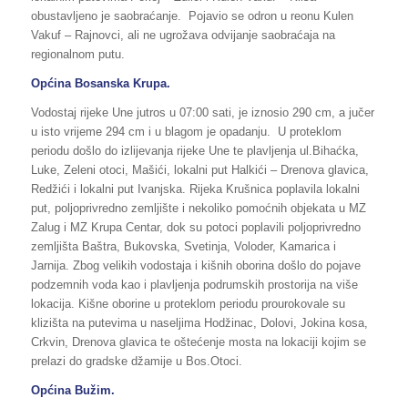
obustavljeno je saobraćanje. Pojavio se odron u reonu Kulen
Vakuf – Rajnovci, ali ne ugrožava odvijanje saobraćaja na
regionalnom putu.
Općina Bosanska Krupa.
Vodostaj rijeke Une jutros u 07:00 sati, je iznosio 290 cm, a jučer
u isto vrijeme 294 cm i u blagom je opadanju. U proteklom
periodu došlo do izlijevanja rijeke Une te plavljenja ul.Bihaćka,
Luke, Zeleni otoci, Mašići, lokalni put Halkići – Drenova glavica,
Redžići i lokalni put Ivanjska. Rijeka Krušnica poplavila lokalni
put, poljoprivredno zemljište i nekoliko pomoćnih objekata u MZ
Zalug i MZ Krupa Centar, dok su potoci poplavili poljoprivredno
zemljišta Baštra, Bukovska, Svetinja, Voloder, Kamarica i
Jarnija. Zbog velikih vodostaja i kišnih oborina došlo do pojave
podzemnih voda kao i plavljenja podrumskih prostorija na više
lokacija. Kišne oborine u proteklom periodu prourokovale su
klizišta na putevima u naseljima Hodžinac, Dolovi, Jokina kosa,
Crkvin, Drenova glavica te oštećenje mosta na lokaciji kojim se
prelazi do gradske džamije u Bos.Otoci.
Općina Bužim.