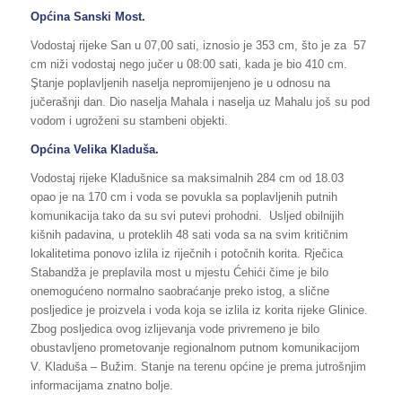
Općina Sanski Most.
Vodostaj rijeke San u 07,00 sati, iznosio je 353 cm, što je za 57
cm niži vodostaj nego jučer u 08:00 sati, kada je bio 410 cm.
Ştanje poplavljenih naselja nepromijenjeno je u odnosu na
jučerašnji dan. Dio naselja Mahala i naselja uz Mahalu još su pod
vodom i ugroženi su stambeni objekti.
Općina Velika Kladuša.
Vodostaj rijeke Kladušnice sa maksimalnih 284 cm od 18.03
opao je na 170 cm i voda se povukla sa poplavljenih putnih
komunikacija tako da su svi putevi prohodni. Usljed obilnijih
kišnih padavina, u proteklih 48 sati voda sa na svim kritičnim
lokalitetima ponovo izlila iz riječnih i potočnih korita. Rječica
Stabandža je preplavila most u mjestu Ćehići čime je bilo
onemogućeno normalno saobraćanje preko istog, a slične
posljedice je proizvela i voda koja se izlila iz korita rijeke Glinice.
Zbog posljedica ovog izlijevanja vode privremeno je bilo
obustavljeno prometovanje regionalnom putnom komunikacijom
V. Kladuša – Bužim. Stanje na terenu općine je prema jutrošnjim
informacijama znatno bolje.