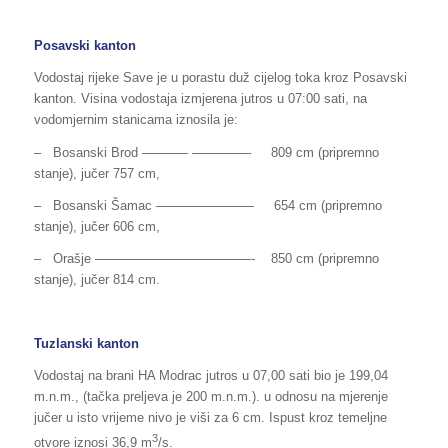
Posavski kanton
Vodostaj rijeke Save je u porastu duž cijelog toka kroz Posavski
kanton. Visina vodostaja izmjerena jutros u 07:00 sati, na
vodomjernim stanicama iznosila je:
– Bosanski Brod ———– ————– 809 cm (pripremno
stanje), jučer 757 cm,
– Bosanski Šamac ———————– 654 cm (pripremno
stanje), jučer 606 cm,
– Orašje ————————————- 850 cm (pripremno
stanje), jučer 814 cm.
Tuzlanski kanton
Vodostaj na brani HA Modrac jutros u 07,00 sati bio je 199,04
m.n.m., (tačka preljeva je 200 m.n.m.). u odnosu na mjerenje
jučer u isto vrijeme nivo je viši za 6 cm. Ispust kroz temeljne
3
otvore iznosi 36,9 m
/s.