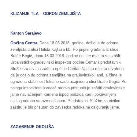
KLIZANJE TLA – ODRON ZEMLJIŠTA
Kanton Sarajevo
Općina Centar.
Dana 18.03.2018. godine, došlo je do odrona
zemljišta u ulici Halida Kajtaza bb. Po prijavi građana iz ulice
Braće Begić, dana 18.03.2018. godine na lice mjesta su izašli:
Urbanističko-građevinski inspektor općine Centar i predstavnik
Službe za civilnu zaštitu općine Centar. Na licu mjesta utvrđeno
da je došlo do odrona zemljišta na građevinskoj jami, a čime je
ugrožena stabilnost lokalne saobraćajnice u ulici Brače Begić. Po
nalogu inspektora izvođač radova pristupio je zaštiti građevinske
jame navlačenjem kamena ispod podzida kao i pokrivanjem
cijelog odrona sa pvc najlonom. Predstavnik Službe za civilnu
zaštitu je bio prisutan do zavšetka radova na osiguranju jame.
ZAGAĐENJE OKOLIŠA