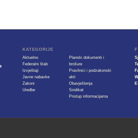
KATEGORIJE
F
Aktuelno
Planski dokumenti i
S
Federalni štab
brošure
T
Izvještaji
Pravilnici i podzakonski
F
Javne nabavke
akti
W
Zakoni
Obavještenja
E
Uredbe
Sindikat
Pristup informacijama