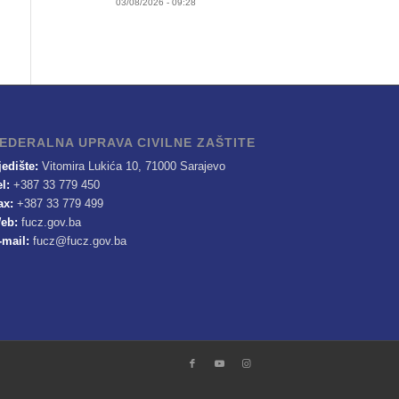
03/08/2026 - 09:28
EDERALNA UPRAVA CIVILNE ZAŠTITE
jedište:
Vitomira Lukića 10, 71000 Sarajevo
el:
+387 33 779 450
ax:
+387 33 779 499
eb:
fucz.gov.ba
-mail:
fucz@fucz.gov.ba