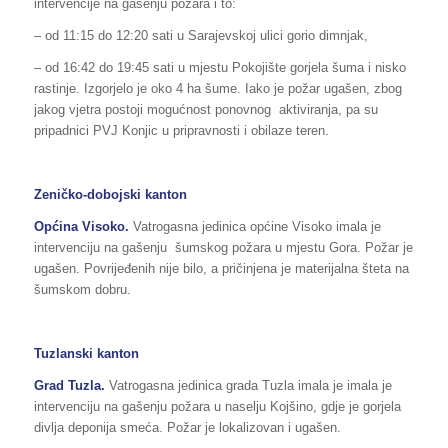
intervencije na gašenju požara i to:
– od 11:15 do 12:20 sati u Sarajevskoj ulici gorio dimnjak,
– od 16:42 do 19:45 sati u mjestu Pokojište gorjela šuma i nisko
rastinje. Izgorjelo je oko 4 ha šume. Iako je požar ugašen, zbog
jakog vjetra postoji mogućnost ponovnog aktiviranja, pa su
pripadnici PVJ Konjic u pripravnosti i obilaze teren.
Zeničko-dobojski kanton
Općina
Visoko
.
Vatrogasna jedinica općine Visoko imala je
intervenciju na gašenju šumskog požara u mjestu Gora. Požar je
ugašen. Povrijeđenih nije bilo, a pričinjena je materijalna šteta na
šumskom dobru.
Tuzlanski kanton
Grad Tuzla.
Vatrogasna jedinica grada Tuzla imala je imala je
intervenciju na gašenju požara u naselju Kojšino, gdje je gorjela
divlja deponija smeća. Požar je lokalizovan i ugašen.