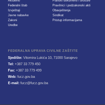
Aktuelno
Planski dokumenti i brošure
Federalni štab
Pravilnici i podzakonski akti
Izvještaji
Obavještenja
Javne nabavke
Sindikat
Zakoni
Pristup informacijama
Uredbe
FEDERALNA UPRAVA CIVILNE ZAŠTITE
Sjedište:
Vitomira Lukića 10, 71000 Sarajevo
Tel:
+387 33 779 450
Fax:
+387 33 779 499
Web:
fucz.gov.ba
E-mail:
fucz@fucz.gov.ba