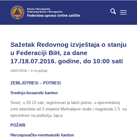
Sažetak Redovnog izvještaja o stanju
u Federaciji BiH, za dane
17./18.07.2016. godine, do 10:00 sati
/
18/07/2016
in
Izvještaji
ZEMLJOTRESI – POTRESI
Srednjo-bosanski kanton
Sinoć, u 03:13 sati, registrovan je lakši potres, u epicentralnoj
zoni inteziteta od 3 stepena Merkalijeve skale i magnitude 2.5 sa
epicentrom na području Jajca.
POŽARI
Hercegovačko-neretvanski kanton