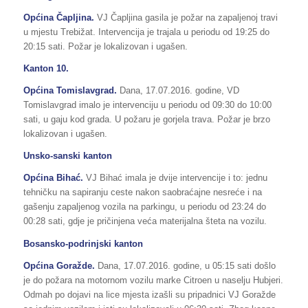
Općina Čapljina.
VJ Čapljina gasila je požar na zapaljenoj travi
u mjestu Trebižat. Intervencija je trajala u periodu od 19:25 do
20:15 sati. Požar je lokalizovan i ugašen.
Kanton 10.
Općina Tomislavgrad.
Dana, 17.07.2016. godine, VD
Tomislavgrad imalo je intervenciju u periodu od 09:30 do 10:00
sati, u gaju kod grada. U požaru je gorjela trava. Požar je brzo
lokalizovan i ugašen.
Unsko-sanski kanton
Općina Bihać.
VJ Bihać imala je dvije intervencije i to: jednu
tehničku na sapiranju ceste nakon saobraćajne nesreće i na
gašenju zapaljenog vozila na parkingu, u periodu od 23:24 do
00:28 sati, gdje je pričinjena veća materijalna šteta na vozilu.
Bosansko-podrinjski kanton
Općina Goražde.
Dana, 17.07.2016. godine, u 05:15 sati došlo
je do požara na motornom vozilu marke Citroen u naselju Hubjeri.
Odmah po dojavi na lice mjesta izašli su pripadnici VJ Goražde