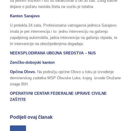
sa jednim vozilom i isti su lokalizovali u 06:30 sati. Zbog kasne
dojave o požaru nastala šteta na vozilu je totalna.
Kanton Sarajevo
U protekla 24 sata, Profesionalna vatrogasna jedinica Sarajevo
imala je pet intervencija i to: jednu intervenciju na gašenju
zapaljenog automobila, jadna intervencija na gašenju otpada, te
tri intervencije na obezbjeđenjima događaja.
NEEKSPLODIRANA UBOJNA SREDSTVA – NUS
Zeničko-dobojski kanton
Općina Olovo.
Na području općine Olovo u toku je izvođenje
deminerskog zadatka MSP Olovske Luke, kojeg izvode Oružane
snage BiH.
OPERATIVNI CENTAR FEDERALNE UPRAVE CIVILNE
ZAŠTITE
Podijeli ovaj članak