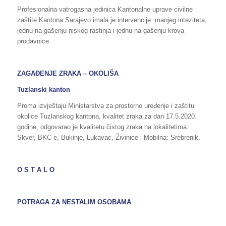
Profesionalna vatrogasna jedinica Kantonalne uprave civilne
zaštite Kantona Sarajevo imala je intervencije manjeg inteziteta,
jednu na gašenju niskog rastinja i jednu na gašenju krova
prodavnice.
ZAGAĐENJE ZRAKA – OKOLIŠA
Tuzlanski kanton
Prema izvještaju Ministarstva za prostorno uređenje i zaštitu
okolice Tuzlanskog kantona, kvalitet zraka za dan 17.5.2020.
godine, odgovarao je kvalitetu čistog zraka na lokalitetima:
Skver, BKC-e, Bukinje, Lukavac, Živinice i Mobilna: Srebrenik.
O S T A L O
POTRAGA ZA NESTALIM OSOBAMA