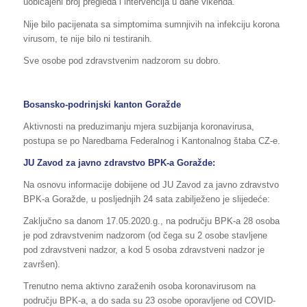
uobičajeni broj pregleda i intervencija u dane vikenda.
Nije bilo pacijenata sa simptomima sumnjivih na infekciju korona
virusom, te nije bilo ni testiranih.
Sve osobe pod zdravstvenim nadzorom su dobro.
Bosansko-podrinjski kanton Goražde
Aktivnosti na preduzimanju mjera suzbijanja koronavirusa,
postupa se po Naredbama Federalnog i Kantonalnog štaba CZ-e.
JU Zavod za javno zdravstvo BPK-a Goražde:
Na osnovu informacije dobijene od JU Zavod za javno zdravstvo
BPK-a Goražde, u posljednjih 24 sata zabilježeno je slijedeće:
Zaključno sa danom 17.05.2020.g., na području BPK-a 28 osoba
je pod zdravstvenim nadzorom (od čega su 2 osobe stavljene
pod zdravstveni nadzor, a kod 5 osoba zdravstveni nadzor je
završen).
Trenutno nema aktivno zaraženih osoba koronavirusom na
području BPK-a, a do sada su 23 osobe oporavljene od COVID-