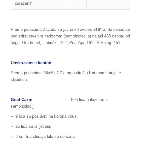
zaraženih
Prema podacima Zavoda za javno zdravstvo ZHK-a, do danas se
pod zdravstvenim nadzorom (samoizolacija) nalazi 488 osoba, od
čega: Grude -54, Ljubuški- 122, Posušje -161 i Š.Brijeg- 151.
Unsko-sanski kanton
Prema podacima Službi CZ-e na području Kantona stanje je
slijedeće:
Grad Cazin
– 505 lica nalaze se u
samoizolaciji,
– 9 lica su pozitivni na korona virus,
– 26 lica su izliječeni,
– 3 smrtna slučaja bila su do sada.