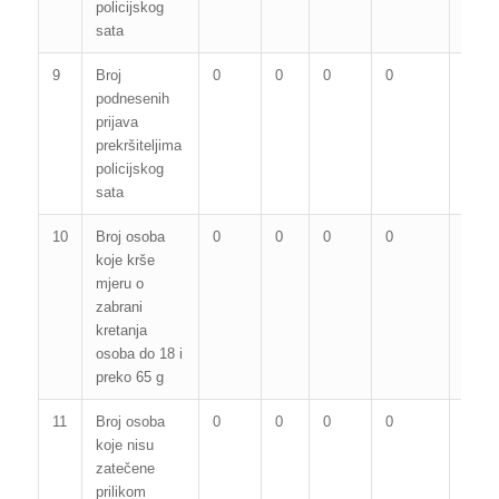
policijskog
sata
9
Broj
0
0
0
0
0
podnesenih
prijava
prekršiteljima
policijskog
sata
10
Broj osoba
0
0
0
0
0
koje krše
mjeru o
zabrani
kretanja
osoba do 18 i
preko 65 g
11
Broj osoba
0
0
0
0
0
koje nisu
zatečene
prilikom