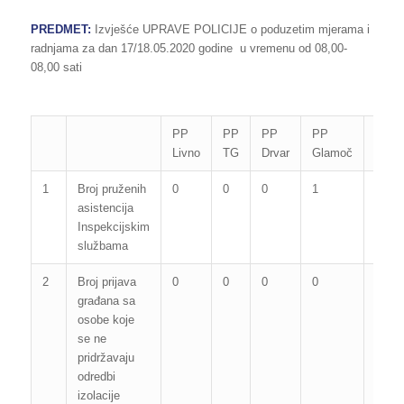
PREDMET:
Izvješće UPRAVE POLICIJE o poduzetim mjerama i
radnjama za dan 17/18.05.2020 godine u vremenu od 08,00-
08,00 sati
PP
PP
PP
PP
PP
Livno
TG
Drvar
Glamoč
Kupr
1
Broj pruženih
0
0
0
1
0
asistencija
Inspekcijskim
službama
2
Broj prijava
0
0
0
0
0
građana sa
osobe koje
se ne
pridržavaju
odredbi
izolacije