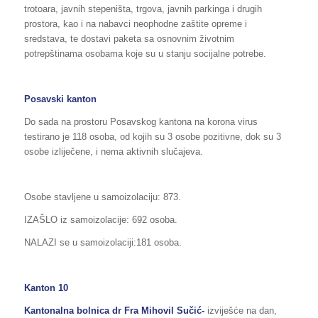
trotoara, javnih stepeništa, trgova, javnih parkinga i drugih
prostora, kao i na nabavci neophodne zaštite opreme i
sredstava, te dostavi paketa sa osnovnim životnim
potrepštinama osobama koje su u stanju socijalne potrebe.
Posavski kanton
Do sada na prostoru Posavskog kantona na korona virus
testirano je 118 osoba, od kojih su 3 osobe pozitivne, dok su 3
osobe izliječene, i nema aktivnih slučajeva.
Osobe stavljene u samoizolaciju: 873.
IZAŠLO iz samoizolacije: 692 osoba.
NALAZI se u samoizolaciji:181 osoba.
Kanton 10
Kantonalna bolnica dr Fra Mihovil Sučić-
izviješće na dan,