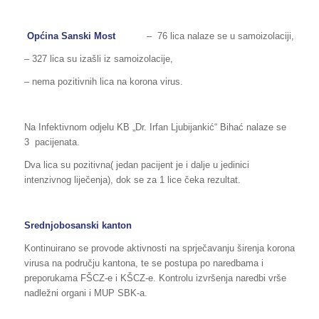
Općina Sanski Most
– 76 lica nalaze se u samoizolaciji,
– 327 lica su izašli iz samoizolacije,
– nema pozitivnih lica na korona virus.
Na Infektivnom odjelu KB „Dr. Irfan Ljubijankić“ Bihać nalaze se
3 pacijenata.
Dva lica su pozitivna( jedan pacijent je i dalje u jedinici
intenzivnog liječenja), dok se za 1 lice čeka rezultat.
Srednjobosanski kanton
Kontinuirano se provode aktivnosti na sprječavanju širenja korona
virusa na području kantona, te se postupa po naredbama i
preporukama FŠCZ-e i KŠCZ-e. Kontrolu izvršenja naredbi vrše
nadležni organi i MUP SBK-a.