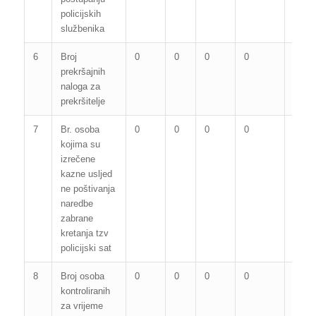
policijskih
službenika
6
Broj
0
0
0
0
0
prekršajnih
naloga za
prekršitelje
7
Br. osoba
0
0
0
0
0
kojima su
izrečene
kazne usljed
ne poštivanja
naredbe
zabrane
kretanja tzv
policijski sat
8
Broj osoba
0
0
0
0
0
kontroliranih
za vrijeme