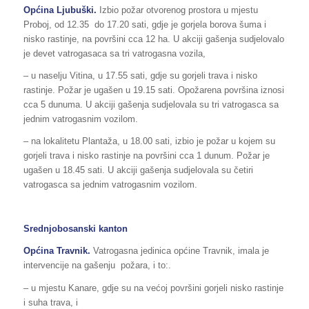
Općina Ljubuški.
Izbio požar otvorenog prostora u mjestu
Proboj, od 12.35 do 17.20 sati, gdje je gorjela borova šuma i
nisko rastinje, na površini cca 12 ha. U akciji gašenja sudjelovalo
je devet vatrogasaca sa tri vatrogasna vozila,
– u naselju Vitina, u 17.55 sati, gdje su gorjeli trava i nisko
rastinje. Požar je ugašen u 19.15 sati. Opožarena površina iznosi
cca 5 dunuma. U akciji gašenja sudjelovala su tri vatrogasca sa
jednim vatrogasnim vozilom.
– na lokalitetu Plantaža, u 18.00 sati, izbio je požar u kojem su
gorjeli trava i nisko rastinje na površini cca 1 dunum. Požar je
ugašen u 18.45 sati. U akciji gašenja sudjelovala su četiri
vatrogasca sa jednim vatrogasnim vozilom.
Srednjobosanski kanton
Općina Travnik.
Vatrogasna jedinica općine Travnik, imala je
intervencije na gašenju požara, i to:.
– u mjestu Kanare, gdje su na većoj površini gorjeli nisko rastinje
i suha trava, i