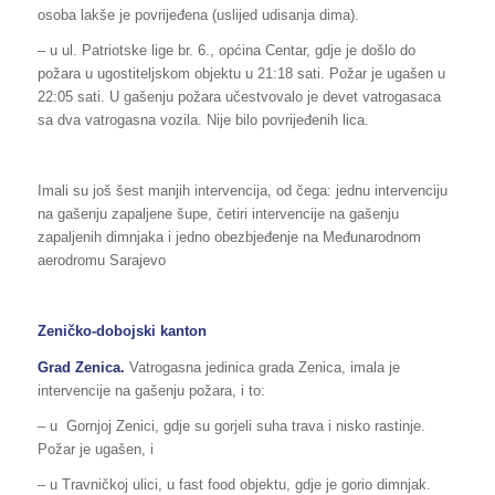
osoba lakše je povrijeđena (uslijed udisanja dima).
– u ul. Patriotske lige br. 6., općina Centar, gdje je došlo do
požara u ugostiteljskom objektu u 21:18 sati. Požar je ugašen u
22:05 sati. U gašenju požara učestvovalo je devet vatrogasaca
sa dva vatrogasna vozila. Nije bilo povrijeđenih lica.
Imali su još šest manjih intervencija, od čega: jednu intervenciju
na gašenju zapaljene šupe, četiri intervencije na gašenju
zapaljenih dimnjaka i jedno obezbjeđenje na Međunarodnom
aerodromu Sarajevo
Zeničko-dobojski kanton
Grad Zenica.
Vatrogasna jedinica grada Zenica, imala je
intervencije na gašenju požara, i to:
– u Gornjoj Zenici, gdje su gorjeli suha trava i nisko rastinje.
Požar je ugašen, i
– u Travničkoj ulici, u fast food objektu, gdje je gorio dimnjak.