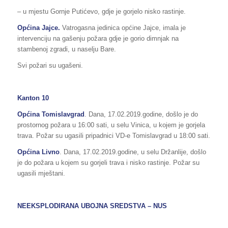
– u mjestu Gornje Putićevo, gdje je gorjelo nisko rastinje.
Općina Jajce.
Vatrogasna jedinica općine Jajce, imala je
intervenciju na gašenju požara gdje je gorio dimnjak na
stambenoj zgradi, u naselju Bare.
Svi požari su ugašeni.
Kanton 10
Općina Tomislavgrad
. Dana, 17.02.2019.godine, došlo je do
prostornog požara u 16:00 sati, u selu Vinica, u kojem je gorjela
trava. Požar su ugasili pripadnici VD-e Tomislavgrad u 18:00 sati.
Općina Livno
. Dana, 17.02.2019.godine, u selu Držanlije, došlo
je do požara u kojem su gorjeli trava i nisko rastinje. Požar su
ugasili mještani.
NEEKSPLODIRANA UBOJNA SREDSTVA – NUS