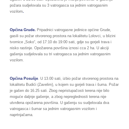
požara sudjelovala su 3 vatrogasca sa jednim vatrogasnim
vozilom
.
Općina Grude.
Pripadnici vatrogasne jedinice općine Grude,
gasili su požar otvorenog prostora na lokalitetu Lolovci, u blizini
tvornice „Soko“, od 17:10 do 19:00 sati, gdje su gorjeli trava i
nisko rastinje. Opožarena površina iznosi cca 2 ha. U akciji
gašenja sudjelovala su tri vatrogasca sa jednim vatrogasnim
vozilom.
Općina Posušje
. U 13.00 sati, izbio požar otvorenog prostora na
lokalitetu Budići (Zavelim), u kojem su gorjeli trava i šuma. Požar
je gašen do 16.25 sati. Zbog nepristupačosti terena nije bilo
moguće daljnje gašenje, a zbog nepreglednosti terena nije
utvrđena opožarena površina. U gašenju su sudjelovala dva
vatrogasca i šumar sa jednim vatrogasnim vozilom i
naprtnjačama.