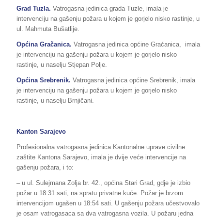
Grad Tuzla.
Vatrogasna jedinica grada Tuzle, imala je
intervenciju na gašenju požara u kojem je gorjelo nisko rastinje, u
ul. Mahmuta Bušatlije.
Općina Gračanica.
Vatrogasna jedinica općine Graćanica, imala
je intervenciju na gašenju požara u kojem je gorjelo nisko
rastinje, u naselju Stjepan Polje.
Općina Srebrenik.
Vatrogasna jedinica općine Srebrenik, imala
je intervenciju na gašenju požara u kojem je gorjelo nisko
rastinje, u naselju Brnjičani.
Kanton Sarajevo
Profesionalna vatrogasna jedinica Kantonalne uprave civilne
zaštite Kantona Sarajevo, imala je dvije veće intervencije na
gašenju požara, i to:
– u ul. Sulejmana Zolja br. 42., općina Stari Grad, gdje je izbio
požar u 18:31 sati, na spratu privatne kuće. Požar je brzom
intervencijom ugašen u 18:54 sati. U gašenju požara učestvovalo
je osam vatrogasaca sa dva vatrogasna vozila. U požaru jedna