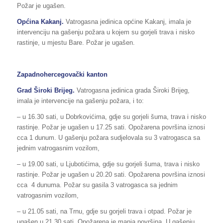
Požar je ugašen.
Općina Kakanj.
Vatrogasna jedinica općine Kakanj, imala je
intervenciju na gašenju požara u kojem su gorjeli trava i nisko
rastinje, u mjestu Bare. Požar je ugašen.
Zapadnohercegovački kanton
Grad Široki Brijeg.
Vatrogasna jedinica grada Široki Brijeg,
imala je intervencije na gašenju požara, i to:
– u 16.30 sati, u Dobrkovićima, gdje su gorjeli šuma, trava i nisko
rastinje. Požar je ugašen u 17.25 sati. Opožarena površina iznosi
cca 1 dunum. U gašenju požara sudjelovala su 3 vatrogasca sa
jednim vatrogasnim vozilom,
– u 19.00 sati, u Ljubotićima, gdje su gorjeli šuma, trava i nisko
rastinje. Požar je ugašen u 20.20 sati. Opožarena površina iznosi
cca 4 dunuma. Požar su gasila 3 vatrogasca sa jednim
vatrogasnim vozilom,
– u 21.05 sati, na Trnu, gdje su gorjeli trava i otpad. Požar je
ugašen u 21.30 sati. Opožarena je manja površina. U gašenju