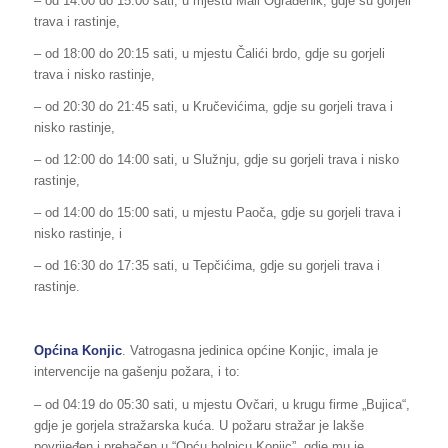
– od 14:00 do 15:00 sati, u mjestu Mali Ograđenik, gdje su gorjeli
trava i rastinje,
– od 18:00 do 20:15 sati, u mjestu Čalići brdo, gdje su gorjeli
trava i nisko rastinje,
– od 20:30 do 21:45 sati, u Kručevićima, gdje su gorjeli trava i
nisko rastinje,
– od 12:00 do 14:00 sati, u Služnju, gdje su gorjeli trava i nisko
rastinje,
– od 14:00 do 15:00 sati, u mjestu Paoča, gdje su gorjeli trava i
nisko rastinje, i
– od 16:30 do 17:35 sati, u Tepčićima, gdje su gorjeli trava i
rastinje.
Općina Konjic
. Vatrogasna jedinica općine Konjic, imala je
intervencije na gašenju požara, i to:
– od 04:19 do 05:30 sati, u mjestu Ovčari, u krugu firme „Bujica“,
gdje je gorjela stražarska kuća. U požaru stražar je lakše
povrijeđen i prebačen u “Opću bolnicu Konjic”, gdje mu je