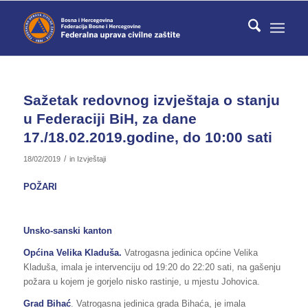
Sažetak redovnog izvještaja o stanju
u Federaciji BiH, za dane
17./18.02.2019.godine, do 10:00 sati
/
18/02/2019
in
Izvještaji
POŽARI
Unsko-sanski kanton
Općina Velika Kladuša.
Vatrogasna jedinica općine Velika
Kladuša, imala je intervenciju od 19:20 do 22:20 sati, na gašenju
požara u kojem je gorjelo nisko rastinje, u mjestu Johovica.
Grad Bihać
. Vatrogasna jedinica grada Bihaća, je imala