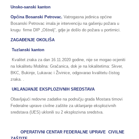
Unsko-sanski kanton
Općina Bosanski Petrovac.
Vatrogasna jedinica općine
Bosanski Petrovac imala je intervenciju na gašenju požara u
krugu firme DIP „Oštrelj“, gdje je došlo do požara u portirnici.
ZAGAĐENJE OKOLIŠA
Tuzlanski kanton
Kvalitet zraka za dan 16.11.2020 godine, nije se mogao ocjeniti
na lokalitetu Mobilna: Gračanica, dok je na lokalitetima: Skver,
BKC, Bukinje, Lukavac i Živinice, odgovarao kvalitetu čistog
zraka. .
UKLANJANJE EKSPLOZIVNIH SREDSTAVA
Obavljajući redovne zadatke na području grada Mostara timovi
Federalne uprave civilne zaštite za uklanjanje eksplozivnih
sredstava (UES) uklonili su 2 eksplozivna sredstva.
OPERATIVNI CENTAR FEDERALNE UPRAVE CIVILNE
ZAŠTITE