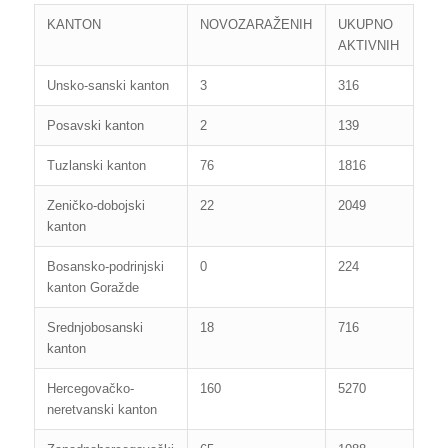
KANTON
NOVOZARAŽENIH
UKUPNO
AKTIVNIH
Unsko-sanski kanton
3
316
Posavski kanton
2
139
Tuzlanski kanton
76
1816
Zeničko-dobojski
22
2049
kanton
Bosansko-podrinjski
0
224
kanton Goražde
Srednjobosanski
18
716
kanton
Hercegovačko-
160
5270
neretvanski kanton