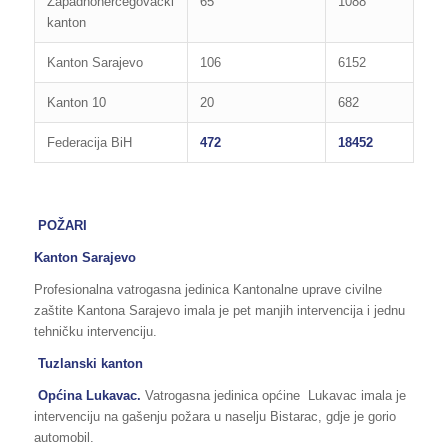
Zapadnohercegovački
65
1088
kanton
Kanton Sarajevo
106
6152
Kanton 10
20
682
Federacija BiH
472
18452
POŽARI
Kanton Sarajevo
Profesionalna vatrogasna jedinica Kantonalne uprave civilne
zaštite Kantona Sarajevo imala je pet manjih intervencija i jednu
tehničku intervenciju.
Tuzlanski kanton
Općina Lukavac.
Vatrogasna jedinica općine Lukavac imala je
intervenciju na gašenju požara u naselju Bistarac, gdje je gorio
automobil.