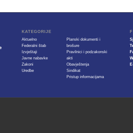
KATEGORIJE
F
Aktuelno
Planski dokumenti i
S
Federalni štab
brošure
T
Izvještaji
Pravilnici i podzakonski
F
Javne nabavke
akti
W
Zakoni
Obavještenja
E
Uredbe
Sindikat
Pristup informacijama