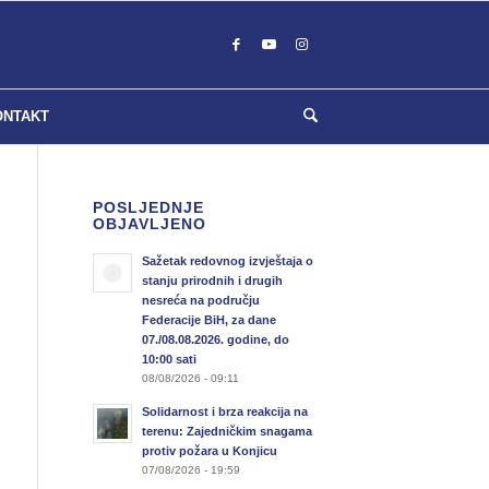
ONTAKT
POSLJEDNJE
OBJAVLJENO
Sažetak redovnog izvještaja o
stanju prirodnih i drugih
nesreća na području
Federacije BiH, za dane
07./08.08.2026. godine, do
10:00 sati
08/08/2026 - 09:11
Solidarnost i brza reakcija na
terenu: Zajedničkim snagama
protiv požara u Konjicu
07/08/2026 - 19:59