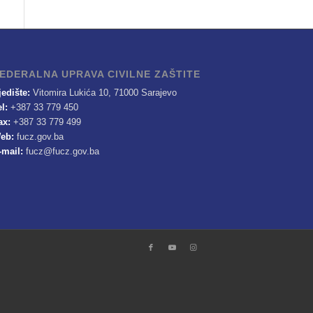
EDERALNA UPRAVA CIVILNE ZAŠTITE
jedište:
Vitomira Lukića 10, 71000 Sarajevo
el:
+387 33 779 450
ax:
+387 33 779 499
eb:
fucz.gov.ba
-mail:
fucz@fucz.gov.ba