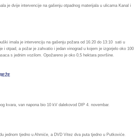
ala je dvije intervencije na gašenju otpadnog materijala u ulicama Kanal i
buški imala je intervenciju na gašenju požara od 16:20 do 13:10 sati u
nje i otpad, a požar je zahvatio i jedan vinograd u kojem je izgorjelo oko 100
asaca s jednim vozilom. Opožareno je oko 0,5 hektara površine.
MREŽE
bog kvara, van napona bio 10 kV dalekovod DIP 4. novembar.
odu jednom tjedno u Ahmiće, a DVD Vitez dva puta tjedno u Putkoviće.