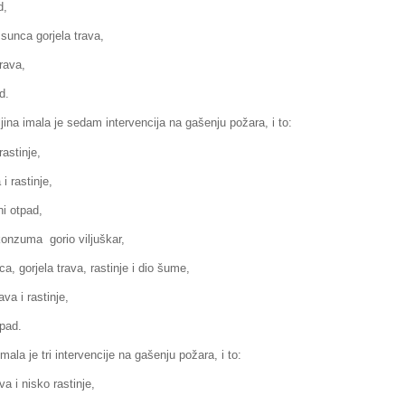
d,
sunca gorjela trava,
rava,
d.
ina imala je sedam intervencija na gašenju požara, i to:
rastinje,
i rastinje,
ni otpad,
onzuma gorio viljuškar,
, gorjela trava, rastinje i dio šume,
va i rastinje,
tpad.
mala je tri intervencije na gašenju požara, i to:
a i nisko rastinje,