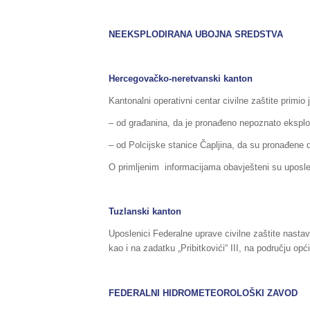
NEEKSPLODIRANA UBOJNA SREDSTVA
Hercegovačko-neretvanski kanton
Kantonalni operativni centar civilne zaštite primio
– od građanina, da je pronađeno nepoznato eksplo
– od Polcijske stanice Čapljina, da su pronađene 
O primljenim informacijama obavješteni su uposle
Tuzlanski kanton
Uposlenici Federalne uprave civilne zaštite nastav
kao i na zadatku „Pribitkovići“ III, na području opć
FEDERALNI HIDROMETEOROLOŠKI ZAVOD