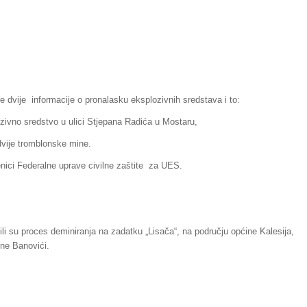
 je dvije informacije o pronalasku eksplozivnih sredstava i to:
zivno sredstvo u ulici Stjepana Radića u Mostaru,
dvije tromblonske mine.
nici Federalne uprave civilne zaštite za UES.
ili su proces deminiranja na zadatku „Lisača“, na području općine Kalesija,
ine Banovići.