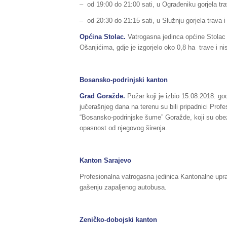
– od 19:00 do 21:00 sati, u Ograđeniku gorjela trav
– od 20:30 do 21:15 sati, u Služnju gorjela trava i 
Općina Stolac.
Vatrogasna jedinca općine Stolac 
Ošanjićima, gdje je izgorjelo oko 0,8 ha trave i ni
Bosansko-podrinjski kanton
Grad Goražde.
Požar koji je izbio 15.08.2018. go
jučerašnjeg dana na terenu su bili pripadnici Profe
“Bosansko-podrinjske šume” Goražde, koji su obezbj
opasnost od njegovog širenja.
Kanton Sarajevo
Profesionalna vatrogasna jedinica Kantonalne upra
gašenju zapaljenog autobusa.
Zeničko-dobojski kanton