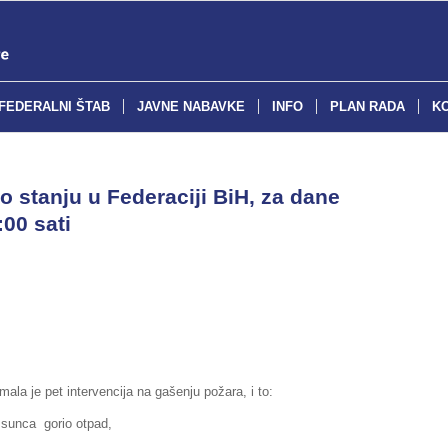
FEDERALNI ŠTAB
JAVNE NABAVKE
INFO
PLAN RADA
K
o stanju u Federaciji BiH, za dane
:00 sati
ala je pet intervencija na gašenju požara, i to:
 sunca gorio otpad,