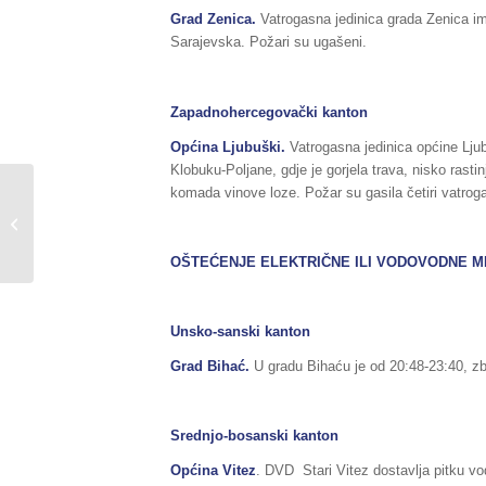
Grad
Zenica.
Vatrogasna jedinica grada Zenica im
Sarajevska. Požari su ugašeni.
Zapadnohercegovački kanton
Općina Ljubuški.
Vatrogasna jedinica općine Lju
Klobuku-Poljane, gdje je gorjela trava, nisko rasti
komada vinove loze. Požar su gasila četiri vatrog
Sažetak redovnog izvještaja o stanju
u Federaciji BiH, za dane
15./16.08.2018.godine,...
OŠTEĆENJE ELEKTRIČNE ILI VODOVODNE 
Unsko-sanski kanton
Grad Bihać.
U gradu Bihaću je od 20:48-23:40, z
Srednjo-bosanski kanton
Općina Vitez
. DVD Stari Vitez dostavlja pitku v