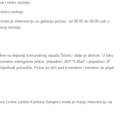
a i nisko rastinje,
nisko rastinje.
imala je intervenciju na gašenju požara
od 08:00 do 09:00 sati u
skog rastinja.
dine na deponiji komunalnog otpada Šišeta i dalje je aktivan. U toku
sionalne vatrogasne jedice, pripadnici JKP “6.Mart” i pripadnici JP
eđivali požarište. Požar se drži pod kontrolom i trenutno ne prijeti
ve civilne zaštite Kantona Sarajevo imala je manju intervenciju na