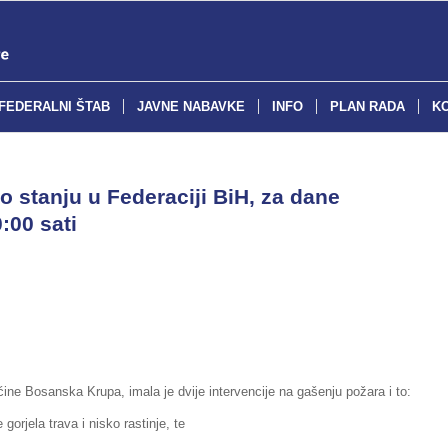
FEDERALNI ŠTAB
JAVNE NABAVKE
INFO
PLAN RADA
K
o stanju u Federaciji BiH, za dane
:00 sati
ine Bosanska Krupa, imala je dvije intervencije na gašenju požara i to:
orjela trava i nisko rastinje, te