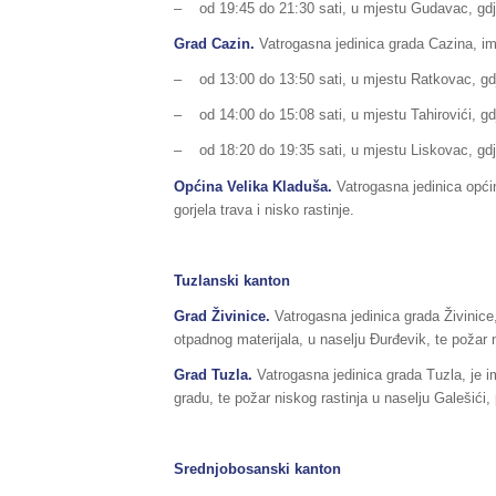
– od 19:45 do 21:30 sati, u mjestu Gudavac, gdje j
Grad
Cazin
.
Vatrogasna jedinica grada Cazina, imal
– od 13:00 do 13:50 sati, u mjestu Ratkovac, gdje
– od 14:00 do 15:08 sati, u mjestu Tahirovići, gdje 
– od 18:20 do 19:35 sati, u mjestu Liskovac, gdje j
Općina Velika Kladuša.
Vatrogasna jedinica općin
gorjela trava i nisko rastinje.
Tuzlanski kanton
Grad Živinice.
Vatrogasna jedinica grada Živinice, 
otpadnog materijala, u naselju Đurđevik, te požar
Grad Tuzla.
Vatrogasna jedinica grada Tuzla, je ima
gradu, te požar niskog rastinja u naselju Galešići,
Srednjobosanski kanton