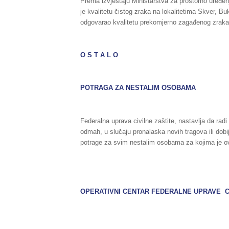
Prema izvještaju Ministarstva za prostorno uređenj
je kvalitetu čistog zraka na lokalitetima Skver, Bu
odgovarao kvalitetu prekomjerno zagađenog zraka
O S T A L O
POTRAGA ZA NESTALIM OSOBAMA
Federalna uprava civilne zaštite, nastavlja da radi
odmah, u slučaju pronalaska novih tragova ili dob
potrage za svim nestalim osobama za kojima je ov
OPERATIVNI CENTAR FEDERALNE UPRAVE C