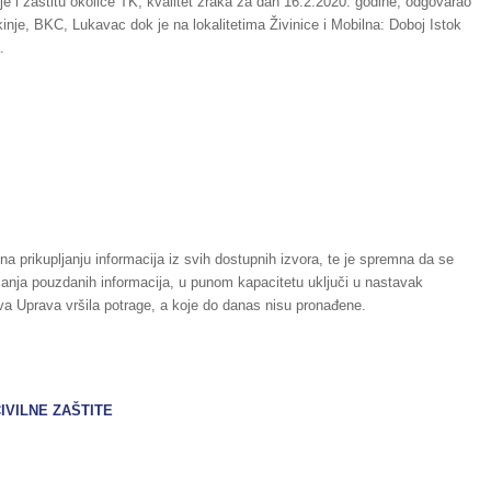
e i zaštitu okolice TK, kvalitet zraka za dan 16.2.2020. godine, odgovarao
kinje, BKC, Lukavac dok je na lokalitetima Živinice i Mobilna: Doboj Istok
.
 na prikupljanju informacija iz svih dostupnih izvora, te je spremna da se
ijanja pouzdanih informacija, u punom kapacitetu uključi u nastavak
a Uprava vršila potrage, a koje do danas nisu pronađene.
IVILNE ZAŠTITE