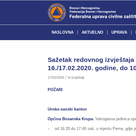
NASLOVNA
AKTUELNO
UPRAVA
Sažetak redovnog izvještaja 
16./17.02.2020. godine, do 10
/
17/02/2020
in
Izvještaji
POŽARI
Unsko-sanski kanton
Općina Bosanska Krupa.
Vatrogasna jedinica opć
– od 16:20 do 17:40 sati, u mjestu Perna, gdje je g