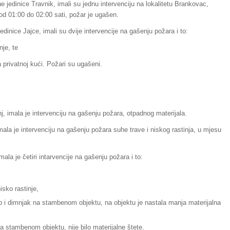
ne jedinice Travnik, imali su jednu intervenciju na lokalitetu Brankovac,
a od 01:00 do 02:00 sati, požar je ugašen.
jedinice Jajce, imali su dvije intervencije na gašenju požara i to:
nje, te
 privatnoj kući. Požari su ugašeni.
, imala je intervenciju na gašenju požara, otpadnog materijala.
ala je intervenciju na gašenju požara suhe trave i niskog rastinja, u mjesu
la je četiri intarvencije na gašenju požara i to:
isko rastinje,
rop i dimnjak na stambenom objektu, na objektu je nastala manja materijalna
a stambenom objektu, nije bilo materijalne štete.