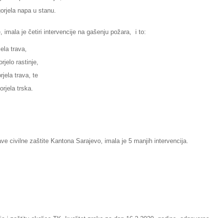
gorjela napa u stanu.
 imala je četiri intervencije na gašenju požara, i to:
ela trava,
rjelo rastinje,
rjela trava, te
orjela trska.
e civilne zaštite Kantona Sarajevo, imala je 5 manjih intervencija.