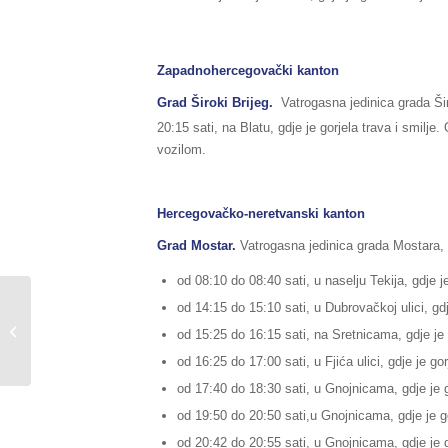
Zapadnohercegovački kanton
Grad Široki Brijeg.
Vatrogasna jedinica grada Šir
20:15 sati, na Blatu, gdje je gorjela trava i smilj
vozilom.
Hercegovačko-neretvanski kanton
Grad Mostar.
Vatrogasna jedinica grada Mostara, 
od 08:10 do 08:40 sati, u naselju Tekija, gdje je
od 14:15 do 15:10 sati, u Dubrovačkoj ulici, gdj
Sažetak vanrednog izvještaja o
stanju u Federaciji BiH, za dan
od 15:25 do 16:15 sati, na Sretnicama, gdje je g
16.02.2020....
od 16:25 do 17:00 sati, u Fjića ulici, gdje je gor
od 17:40 do 18:30 sati, u Gnojnicama, gdje je g
od 19:50 do 20:50 sati,u Gnojnicama, gdje je go
od 20:42 do 20:55 sati, u Gnojnicama, gdje je g