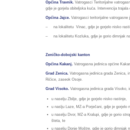
Općina Travnik.
Vatrogasci Teritorijalne vatrogas
gdje je gorjela obiteljska kuća. Intervencija trajal
Općina Jajce.
Vatrogasci teritorijalne vatrogasne 
– na lokalitetu Vinac, gdje je gorjelo nisko rasti
– na lokalitetu Kozluka, gdje je gorio dimnjak na
Zeničko-dobojski kanton
Općina Kakanj.
Vatrogasna jedinica općine Kakanj
Grad Zenica.
Vatrogasna jedinica grada Zenica, im
Ričice, zaseok Osoje.
Grad Visoko.
Vatrogasna jedinica grada Visoko, ima
u naselju Zbilje, gdje je gorjelo nisko rastinje,
u naslju Laze, MZ-a Porječani, gdje je gorjelo n
u naselju Dvor, MZ-a Kralupi, gdje je gorio st
šteta, te
u naselju Donje Moštre, gdje je gorio dimnjak n