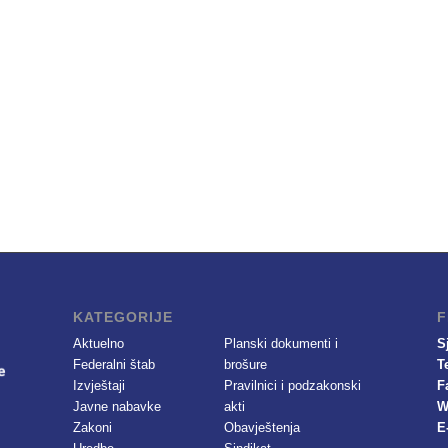
KATEGORIJE
F
Aktuelno
Planski dokumenti i
S
Federalni štab
brošure
T
Izvještaji
Pravilnici i podzakonski
F
Javne nabavke
akti
W
Zakoni
Obavještenja
E