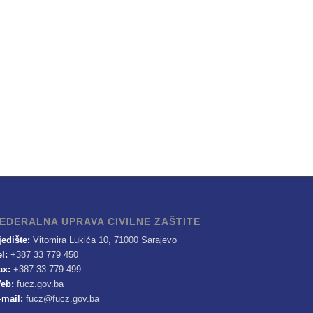
EDERALNA UPRAVA CIVILNE ZAŠTITE
jedište:
Vitomira Lukića 10, 71000 Sarajevo
el:
+387 33 779 450
ax:
+387 33 779 499
eb:
fucz.gov.ba
-mail:
fucz@fucz.gov.ba