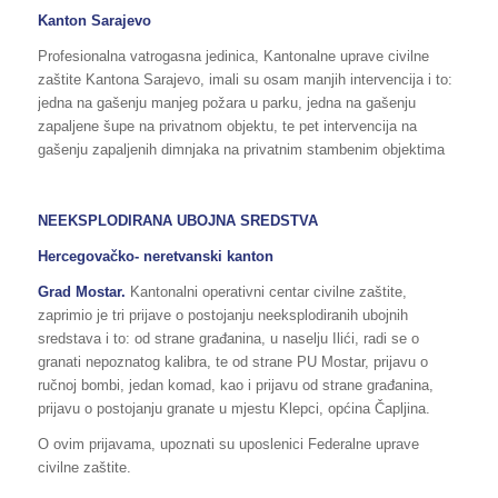
Kanton Sarajevo
Profesionalna vatrogasna jedinica, Kantonalne uprave civilne
zaštite Kantona Sarajevo, imali su osam manjih intervencija i to:
jedna na gašenju manjeg požara u parku, jedna na gašenju
zapaljene šupe na privatnom objektu, te pet intervencija na
gašenju zapaljenih dimnjaka na privatnim stambenim objektima
NEEKSPLODIRANA UBOJNA SREDSTVA
Hercegovačko- neretvanski kanton
Grad Mostar.
Kantonalni operativni centar civilne zaštite,
zaprimio je tri prijave o postojanju neeksplodiranih ubojnih
sredstava i to: od strane građanina, u naselju Ilići, radi se o
granati nepoznatog kalibra, te od strane PU Mostar, prijavu o
ručnoj bombi, jedan komad, kao i prijavu od strane građanina,
prijavu o postojanju granate u mjestu Klepci, općina Čapljina.
O ovim prijavama, upoznati su uposlenici Federalne uprave
civilne zaštite.