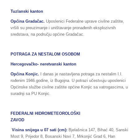
Tuzlanski kanton
Općina Gradačac.
Uposlenici Federalne uprave civilne zaštite,
vršili su preuzimanje i uništavanje pronađenih eksplozivnih
sredstava, na području općine Gradačac.
POTRAGA ZA NESTALOM OSOBOM
Hercegovačko- neretvanski kanton
Općina Konjic.
I danas je nastavljena potraga za nestalim I.I.
rođenim 1946.godine, iz Bugojna. U potrazi učestvuju uposlenici
Općinske službe civilne zaštite općine Konjic sa vatrogascima, u
suradnji sa PU Konjic.
FEDERALNI HIDROMETEOROLOŠKI
ZAVOD
Visina snijega u 07 sati (cm):
Bjelašnica 147, Bihać 40, Sanski
Most 9, Prijedor 8, Bosanski Novi 7, Mrkonjić Grad 6, Han