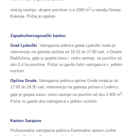
2
niskog rastinja, ukupne površine cca 1000 m
,u naselju Gornja
Kalesija. Požar je ugašen.
Zapadnohercegovački kanton
Grad
Ljubuški
. Vatrogasna jedinica grada Ljubuški imala je
intervenciju na gašenju požara od 16:10 do 17:00 sati, u Donjim
Radišičima, gdje je gorjela trava i nisko rastinje, na površini od
oko 0,4 ha površine. Požar su gasila četiri vatrogasca s jednim
vozilom.
Općina Grude.
Vatrogasna jedinica općine Grude imala je od
17:00 do 18:30 sati, intervenciju na gašenju požara u Ledincu,
2
gdje je gorjela trava i nisko rastinje na površini od oko 2.000 m
.
Požar su gasila dva vatrogasca s jednim vozilom.
Kanton Sarajevo
Profesionalna vatrogasna jedinica Kantonalne uprave civilne