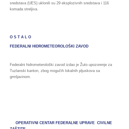
sredstava (UES) uklonili su 29 eksplozivnih sredstava i 116
komada streljiva.
O S T A L O
FEDERALNI HIDROMETEOROLOŠKI ZAVOD
Federalni hidrometerološki zavod izdao je Žuto upozorenje za
Tuzlanski kanton, zbog mogučih lokalnih pljuskova sa
grmljavinom.
OPERATIVNI CENTAR FEDERALNE UPRAVE CIVILNE
ZAŠTITE