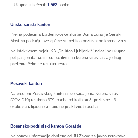
– Ukupno izliječenih
1.562
osoba.
Unsko-sanski kanton
Prema podacima Epidemiološke službe Doma zdravlja Sanski
Most na području ove općine su pet lica pozitivni na korona virus.
Na Infektivnom odjelu KB „Dr. Irfan Ljubijankić“ nalazi se ukupno
pet pacijenata, četiri su pozitivni na korona virus, a za jednog
pacijenta čeka se rezultat testa.
Posavski kanton
Na prostoru Posavskog kantona, do sada je na Korona virus
(COVID19) testirano 379 osoba od kojih su 8 pozitivne: 3
osobe su izliječene a trenutno je aktivno 5 osoba.
Bosansko-podrinjski kanton Goražde
Na osnovu informacije dobijene od JU Zavod za javno zdravstvo