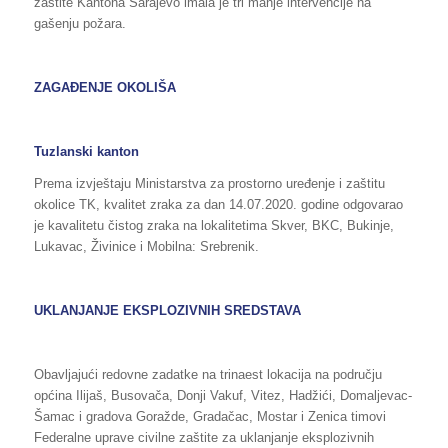
zaštite Kantona Sarajevo imala je tri manje intervencije na
gašenju požara.
ZAGAĐENJE OKOLIŠA
Tuzlanski kanton
Prema izvještaju Ministarstva za prostorno uređenje i zaštitu
okolice TK, kvalitet zraka za dan 14.07.2020. godine odgovarao
je kavalitetu čistog zraka na lokalitetima Skver, BKC, Bukinje,
Lukavac, Živinice i Mobilna: Srebrenik.
UKLANJANJE EKSPLOZIVNIH SREDSTAVA
Obavljajući redovne zadatke na trinaest lokacija na području
općina Ilijaš, Busovača, Donji Vakuf, Vitez, Hadžići, Domaljevac-
Šamac i gradova Goražde, Gradačac, Mostar i Zenica timovi
Federalne uprave civilne zaštite za uklanjanje eksplozivnih