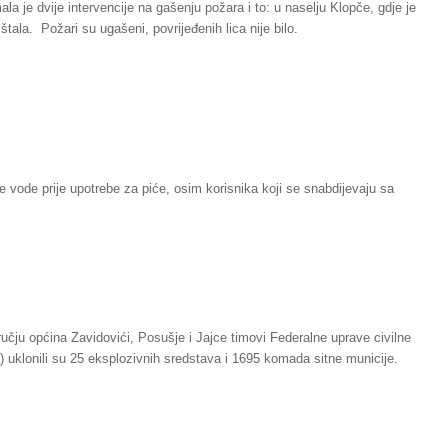
la je dvije intervencije na gašenju požara i to: u naselju Klopče, gdje je
štala. Požari su ugašeni, povrijeđenih lica nije bilo.
 vode prije upotrebe za piće, osim korisnika koji se snabdijevaju sa
ručju općina Zavidovići, Posušje i Jajce timovi Federalne uprave civilne
) uklonili su 25 eksplozivnih sredstava i 1695 komada sitne municije.