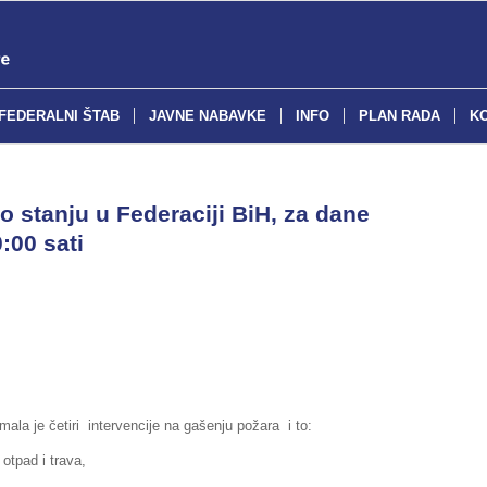
FEDERALNI ŠTAB
JAVNE NABAVKE
INFO
PLAN RADA
K
o stanju u Federaciji BiH, za dane
:00 sati
ala je četiri intervencije na gašenju požara i to:
 otpad i trava,