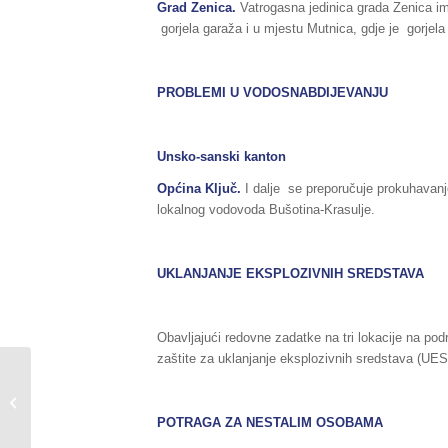
Grad Zenica.
Vatrogasna jedinica grada Zenica ima
gorjela garaža i u mjestu Mutnica, gdje je gorjela 
PROBLEMI U VODOSNABDIJEVANJU
Unsko-sanski kanton
Općina Ključ.
I dalje se preporučuje prokuhavanje
lokalnog vodovoda Bušotina-Krasulje.
UKLANJANJE EKSPLOZIVNIH SREDSTAVA
Obavljajući redovne zadatke na tri lokacije na pod
zaštite za uklanjanje eksplozivnih sredstava (UES
Sažetak redovnog izvještaja o stanju
u Federaciji BiH, za dane
13./14.06.2019....
POTRAGA ZA NESTALIM OSOBAMA