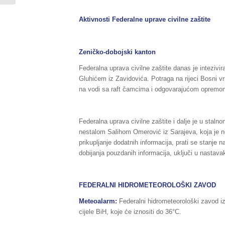
Aktivnosti Federalne uprave civilne zaštite
Zeničko-dobojski kanton
Federalna uprava civilne zaštite danas je inteziv
Gluhićem iz Zavidovića. Potraga na rijeci Bosni v
na vodi sa raft čamcima i odgovarajućom opremom
Federalna uprava civilne zaštite i dalje je u stal
nestalom Salihom Omerović iz Sarajeva, koja je ne
prikupljanje dodatnih informacija, prati se stanje 
dobijanja pouzdanih informacija, uključi u nastava
FEDERALNI HIDROMETEOROLOŠKI ZAVOD
Meteoalarm:
Federalni hidrometeorološki zavod i
cijele BiH, koje će iznositi do 36°C.