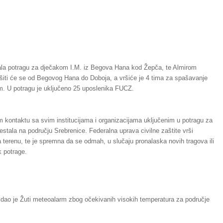
irala potragu za dječakom I.M. iz Begova Hana kod Žepča, te Almirom
ršiti će se od Begovog Hana do Doboja, a vršiće je 4 tima za spašavanje
. U potragu je uključeno 25 uposlenika FUCZ.
nom kontaktu sa svim institucijama i organizacijama uključenim u potragu za
stala na području Srebrenice. Federalna uprava civilne zaštite vrši
na terenu, te je spremna da se odmah, u slučaju pronalaska novih tragova ili
k potrage.
zdao je Žuti meteoalarm zbog očekivanih visokih temperatura za područje