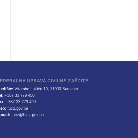
EDERALNA UPRAVA CIVILNE ZAŠTITE
jedište:
Vitomira Lukića 10, 71000 Sarajevo
el:
+387 33 779 450
ax:
+387 33 779 499
eb:
fucz.gov.ba
-mail:
fucz@fucz.gov.ba