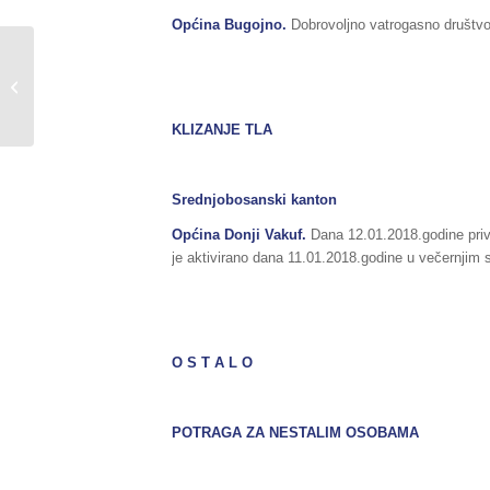
Općina
Bugojno
.
Dobrovoljno vatrogasno društvo
Dopuna Sažetka redovnog izvještaja
o stanju u Federaciji BiH, za dan
14.01.2018.godine,...
KLIZANJE TLA
Srednjobosanski kanton
Općina
Donji Vakuf
.
Dana 12.01.2018.godine priv
je aktivirano dana 11.01.2018.godine u večernjim s
O S T A L O
POTRAGA ZA NESTALIM OSOBAMA