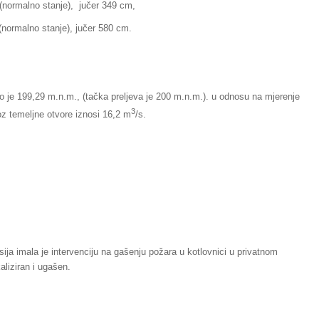
alno stanje), jučer 349 cm,
no stanje), jučer 580 cm.
io je 199,29 m.n.m., (tačka preljeva je 200 m.n.m.). u odnosu na mjerenje
3
roz temeljne otvore iznosi 16,2 m
/s.
ija imala je intervenciju na gašenju požara u kotlovnici u privatnom
aliziran i ugašen.