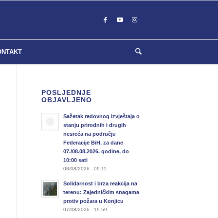
ONTAKT
POSLJEDNJE
OBJAVLJENO
Sažetak redovnog izvještaja o
stanju prirodnih i drugih
nesreća na području
Federacije BiH, za dane
07./08.08.2026. godine, do
10:00 sati
08/08/2026 - 09:11
Solidarnost i brza reakcija na
terenu: Zajedničkim snagama
protiv požara u Konjicu
07/08/2026 - 19:59