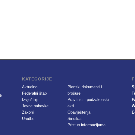
KATEGORIJE
F
Aktuelno
Planski dokumenti i
S
Federalni štab
brošure
T
Izvještaji
Pravilnici i podzakonski
F
Javne nabavke
akti
W
Zakoni
Obavještenja
E
Uredbe
Sindikat
Pristup informacijama