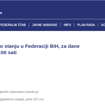
FEDERALNI ŠTAB
JAVNE NABAVKE
INFO
PLAN RADA
K
o stanju u Federaciji BiH, za dane
:00 sati
jernim stanicama iznosila je:
emno stanje), jučer 517 cm,