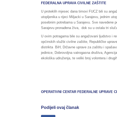
FEDERALNA UPRAVA CIVILNE ZAŠTITE
U proteklih mjesec dana timovi FUCZ bili su anga
utopljenika u rijeci Miljacki u Sarajevu, jednim ut
posebnim potrebama u Sarajevu. Sve navedene pot
Sarajevu pronađena živa, dok su u ostala tri sluča
U ovim potragama bile su angažovani ljudstvo i 
općinskih službi civilne zaštite, Republičke uprav
distrikta BiH, Državne uprave za zaštitu i spaša
jedinice, Dobrovoljna vatrogasna društva, Agencija
ekološka udruženja, te veliki broj volontera i drugi
OPERATIVNI CENTAR FEDERALNE UPRAVE CI
Podijeli ovaj članak