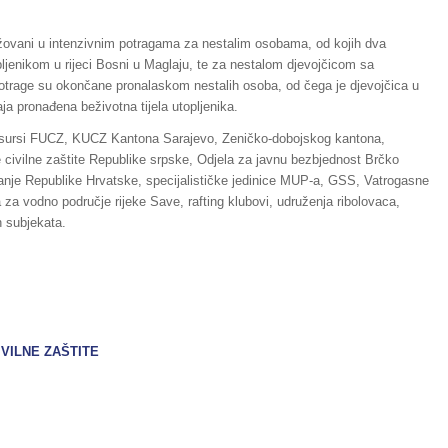
žovani u intenzivnim potragama za nestalim osobama, od kojih dva
opljenikom u rijeci Bosni u Maglaju, te za nestalom djevojčicom sa
rage su okončane pronalaskom nestalih osoba, od čega je djevojčica u
ja pronađena beživotna tijela utopljenika.
resursi FUCZ, KUCZ Kantona Sarajevo, Zeničko-dobojskog kantona,
e civilne zaštite Republike srpske, Odjela za javnu bezbjednost Brčko
vanje Republike Hrvatske, specijalističke jedinice MUP-a, GSS, Vatrogasne
 za vodno područje rijeke Save, rafting klubovi, udruženja ribolovaca,
h subjekata.
VILNE ZAŠTITE