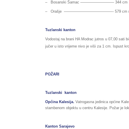
– Bosanski Šamac ————————— 344 cm (norm
– Orašje —————————————- 579 cm (normal
Tuzlanski kanton
Vodostaj na brani HA Modrac jutros u 07,00 sati b
jučer u isto vrijeme nivo je viši za 1 cm. Ispust k
POŽARI
Tuzlanski kanton
Općina Kalesija.
Vatrogasna jedinica općine Kales
stambenom objektu u centru Kalesije. Požar je lok
Kanton Sarajevo