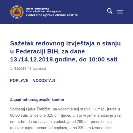
Sažetak redovnog izvještaja o stanju
u Federaciji BiH, za dane
13./14.12.2019.godine, do 10:00 sati
/
14/12/2019
in
Izvještaji
POPLAVE – VODOSTAJI
Zapadnohercegovački kanton
Vodostaj rijeke Trebižat, na vodomjernoj stanici Humac, jutros u
08:00 sati, iznosio je 315 cm (jučer, u isto vrijeme iznosio je 272
cm, s tim da su na visini vodostaja od 280 cm preduzimaju
redovne mjere obrane od poplava, a na 330 cm izvanredne