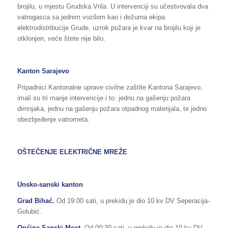
brojilu, u mjestu Grudska Vrila. U intervenciji su učestvovala dva
vatrogasca sa jednim vozilom kao i dežurna ekipa
elektrodistribucije Grude, uzrok požara je kvar na brojilu koji je
otklonjen, veće štete nije bilo.
Kanton Sarajevo
Pripadnici Kantonalne uprave civilne zaštite Kantona Sarajevo,
imali su tri manje intervencije i to: jednu na gašenju požara
dimnjaka, jednu na gašenju požara otpadnog materijala, te jedno
obezbjeđenje vatrometa.
OŠTEČENJE ELEKTRIČNE MREŽE
Unsko-sanski kanton
Grad Bihać.
Od 19:00 sati, u prekidu je dio 10 kv DV Seperacija-
Golubić.
Općina Sanski Most.
Od 00:30 sati, u prekidu je dio 10 kv DV