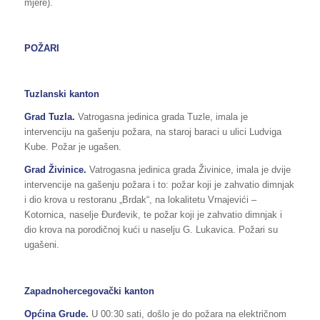
mjere).
POŽARI
Tuzlanski kanton
Grad Tuzla.
Vatrogasna jedinica grada Tuzle, imala je
intervenciju na gašenju požara, na staroj baraci u ulici Ludviga
Kube. Požar je ugašen.
Grad Živinice.
Vatrogasna jedinica grada Živinice, imala je dvije
intervencije na gašenju požara i to: požar koji je zahvatio dimnjak
i dio krova u restoranu „Brdak“, na lokalitetu Vrnajevići –
Kotornica, naselje Đurđevik, te požar koji je zahvatio dimnjak i
dio krova na porodičnoj kući u naselju G. Lukavica. Požari su
ugašeni.
Zapadnohercegovački kanton
Općina Grude.
U 00:30 sati, došlo je do požara na električnom