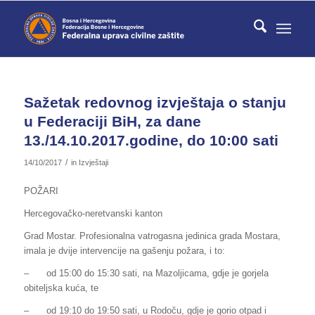
Sažetak redovnog izvještaja o stanju
u Federaciji BiH, za dane
13./14.10.2017.godine, do 10:00 sati
/
14/10/2017
in
Izvještaji
POŽARI
Hercegovačko-neretvanski kanton
Grad Mostar. Profesionalna vatrogasna jedinica grada Mostara,
imala je dvije intervencije na gašenju požara, i to:
–
od 15:00 do 15:30 sati, na Mazoljicama, gdje je gorjela
obiteljska kuća, te
–
od 19:10 do 19:50 sati, u Rodoču, gdje je gorio otpad i