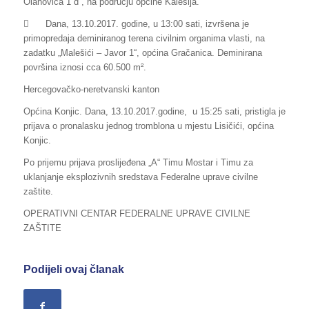
Olanovica 1 d“, na području općine Kalesija.

Dana, 13.10.2017. godine, u 13:00 sati, izvršena je
primopredaja deminiranog terena civilnim organima vlasti, na
zadatku „Malešići – Javor 1“, općina Gračanica. Deminirana
površina iznosi cca 60.500 m².
Hercegovačko-neretvanski kanton
Općina Konjic. Dana, 13.10.2017.godine, u 15:25 sati, pristigla je
prijava o pronalasku jednog tromblona u mjestu Lisičići, općina
Konjic.
Po prijemu prijava proslijeđena „A“ Timu Mostar i Timu za
uklanjanje eksplozivnih sredstava Federalne uprave civilne
zaštite.
OPERATIVNI CENTAR FEDERALNE UPRAVE CIVILNE
ZAŠTITE
Podijeli ovaj članak