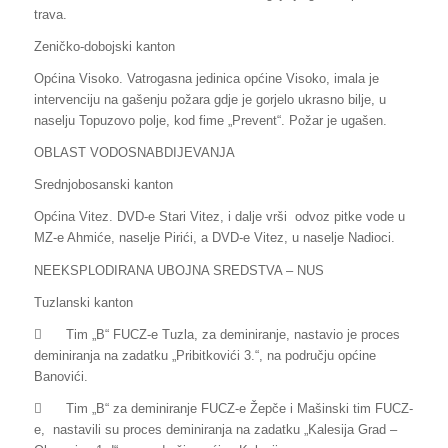
trava.
Zeničko-dobojski kanton
Općina Visoko. Vatrogasna jedinica općine Visoko, imala je
intervenciju na gašenju požara gdje je gorjelo ukrasno bilje, u
naselju Topuzovo polje, kod fime „Prevent“. Požar je ugašen.
OBLAST VODOSNABDIJEVANJA
Srednjobosanski kanton
Općina Vitez. DVD-e Stari Vitez, i dalje vrši odvoz pitke vode u
MZ-e Ahmiće, naselje Pirići, a DVD-e Vitez, u naselje Nadioci.
NEEKSPLODIRANA UBOJNA SREDSTVA – NUS
Tuzlanski kanton

Tim „B“ FUCZ-e Tuzla, za deminiranje, nastavio je proces
deminiranja na zadatku „Pribitkovići 3.“, na području općine
Banovići.

Tim „B“ za deminiranje FUCZ-e Žepče i Mašinski tim FUCZ-
e, nastavili su proces deminiranja na zadatku „Kalesija Grad –